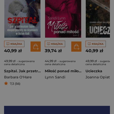
KSIĄŻKA
KSIĄŻKA
KSIĄŻKA
40,99 zł
39,74 zł
40,99 zł
49,99 zł
44,99 zł
49,99 zł
- sugerowana
- sugerowana
- sugerowa
cena detaliczna
cena detaliczna
cena detaliczna
Szpital. Jak przetrwałam tajne eksperymenty na dzieciach w Aston Hall
Miłość ponad miłość. Miłość po miłości. Tom 2
Ucieczka
Barbara O'Hare
Lynn Sandi
7,3 (56)