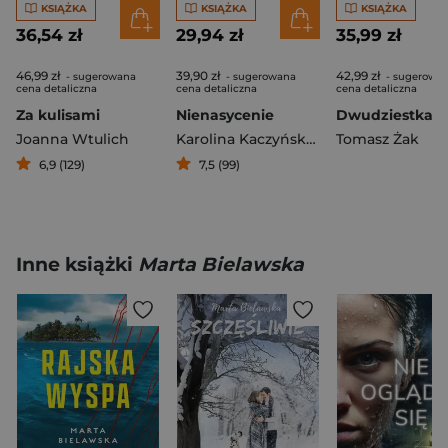
KSIĄŻKA
KSIĄŻKA
KSIĄŻKA
36,54 zł
29,94 zł
35,99 zł
46,99 zł
39,90 zł
42,99 zł
- sugerowana
- sugerowana
- sugerowa
cena detaliczna
cena detaliczna
cena detaliczna
Za kulisami
Nienasycenie
Dwudziestka
Joanna Wtulich
Karolina Kaczyńska-Piwko
Tomasz Żak
6,9 (129)
7,5 (99)
Inne książki
Marta Bielawska