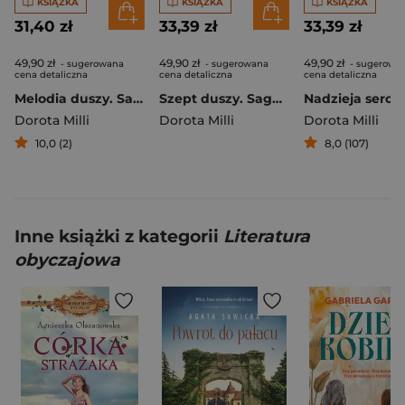
KSIĄŻKA
KSIĄŻKA
KSIĄŻKA
31,40 zł
33,39 zł
33,39 zł
49,90 zł
49,90 zł
49,90 zł
- sugerowana
- sugerowana
- sugerowa
cena detaliczna
cena detaliczna
cena detaliczna
Melodia duszy. Saga z głębi serca. Tom 2
Szept duszy. Saga z głębi serca. Tom 1
Nadzieja serca
Dorota Milli
Dorota Milli
Dorota Milli
10,0 (2)
8,0 (107)
Inne książki z kategorii
Literatura
obyczajowa