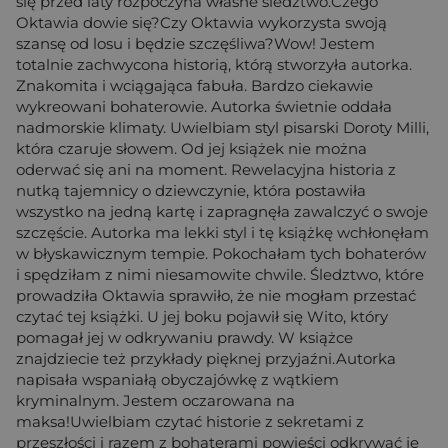
się przed laty rozpoczyna własne śledztwo.Czego
Oktawia dowie się?Czy Oktawia wykorzysta swoją
szansę od losu i będzie szczęśliwa?Wow! Jestem
totalnie zachwycona historią, którą stworzyła autorka.
Znakomita i wciągająca fabuła. Bardzo ciekawie
wykreowani bohaterowie. Autorka świetnie oddała
nadmorskie klimaty. Uwielbiam styl pisarski Doroty Milli,
która czaruje słowem. Od jej książek nie można
oderwać się ani na moment. Rewelacyjna historia z
nutką tajemnicy o dziewczynie, która postawiła
wszystko na jedną kartę i zapragnęła zawalczyć o swoje
szczęście. Autorka ma lekki styl i tę książkę wchłonęłam
w błyskawicznym tempie. Pokochałam tych bohaterów
i spędziłam z nimi niesamowite chwile. Śledztwo, które
prowadziła Oktawia sprawiło, że nie mogłam przestać
czytać tej książki. U jej boku pojawił się Wito, który
pomagał jej w odkrywaniu prawdy. W książce
znajdziecie też przykłady pięknej przyjaźni.Autorka
napisała wspaniałą obyczajówkę z wątkiem
kryminalnym. Jestem oczarowana na
maksa!Uwielbiam czytać historie z sekretami z
przeszłości i razem z bohaterami powieści odkrywać je