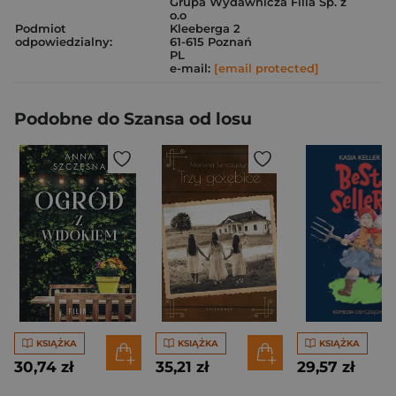
Grupa Wydawnicza Filia Sp. z
o.o
Podmiot
Kleeberga 2
odpowiedzialny:
61-615 Poznań
PL
e-mail:
[email protected]
Podobne do Szansa od losu
KSIĄŻKA
KSIĄŻKA
KSIĄŻKA
30,74 zł
35,21 zł
29,57 zł