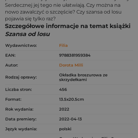
Serdecznej jej tego nie ułatwiają. Czy można na
nowo zawalczyć o szczęście? Czy szansa od losu
pojawia się tylko raz?
Szczegółowe informacje na temat książki
Szansa od losu
Wydawnictwo:
Filia
EAN:
9788381959384
Autor:
Dorota Milli
Okładka broszurowa ze
Rodzaj oprawy:
skrzydełkami
Liczba stron:
456
Format:
13.5x20.5cm
Rok wydania:
2022
Data premiery:
2022-04-13
Język wydania:
polski