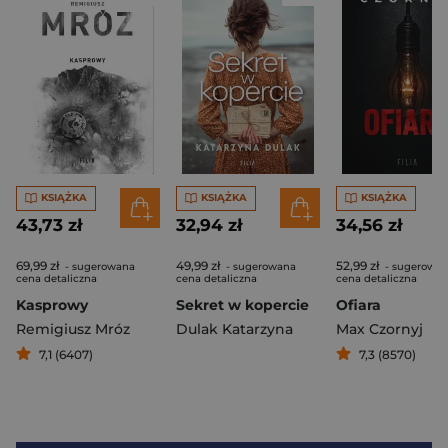
KSIĄŻKA
KSIĄŻKA
KSIĄŻKA
43,73 zł
32,94 zł
34,56 zł
69,99 zł
49,99 zł
52,99 zł
- sugerowana
- sugerowana
- sugerowa
cena detaliczna
cena detaliczna
cena detaliczna
Kasprowy
Sekret w kopercie
Ofiara
Remigiusz Mróz
Dulak Katarzyna
Max Czornyj
7,1 (6407)
7,3 (8570)