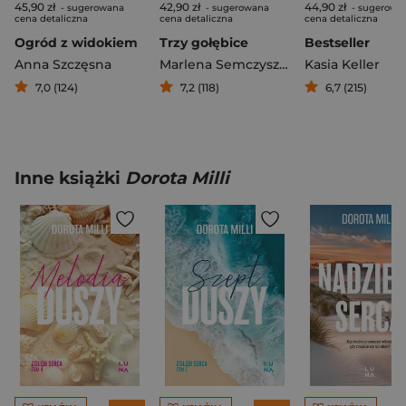
45,90 zł
42,90 zł
44,90 zł
- sugerowana
- sugerowana
- sugerowa
cena detaliczna
cena detaliczna
cena detaliczna
Ogród z widokiem
Trzy gołębice
Bestseller
Anna Szczęsna
Marlena Semczyszyn
Kasia Keller
7,0 (124)
7,2 (118)
6,7 (215)
Inne książki
Dorota Milli