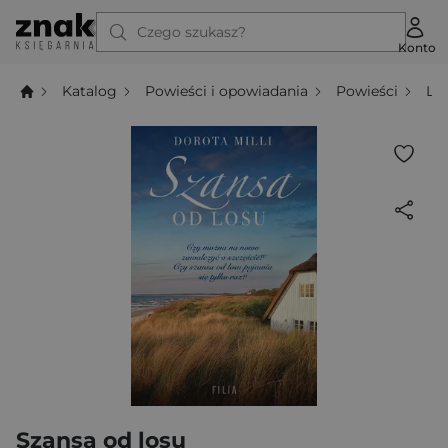
Czego szukasz?
Konto
Katalog
Powieści i opowiadania
Powieści
Li
Szansa od losu