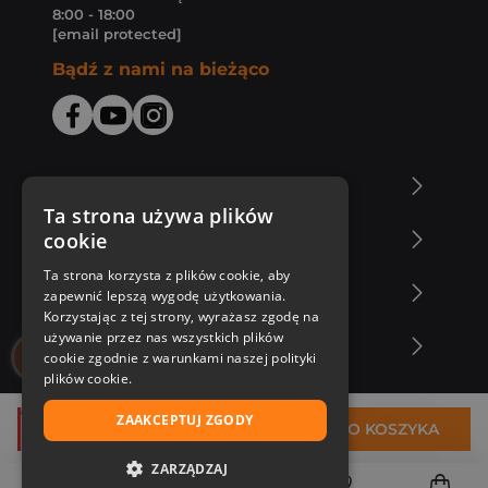
8:00 - 18:00
[email protected]
Bądź z nami na bieżąco
O Księgarni Znak
Ta strona używa plików
cookie
Zakupy u nas
Ta strona korzysta z plików cookie, aby
Nasza oferta
zapewnić lepszą wygodę użytkowania.
Korzystając z tej strony, wyrażasz zgodę na
używanie przez nas wszystkich plików
Nasi autorzy
cookie zgodnie z warunkami naszej polityki
plików cookie.
ZAAKCEPTUJ ZGODY
161,60 zł
DO KOSZYKA
ZARZĄDZAJ