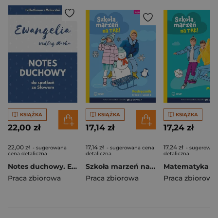
KSIĄŻKA
KSIĄŻKA
KSIĄŻKA
22,00 zł
17,14 zł
17,24 zł
22,00 zł
17,14 zł
17,24 zł
- sugerowana
- sugerowana cena
- sugerowan
cena detaliczna
detaliczna
detaliczna
Notes duchowy. Ewangelia wg. Marka
Szkoła marzeń na TAK SP 1 podr. cz.2
Praca zbiorowa
Praca zbiorowa
Praca zbiorowa