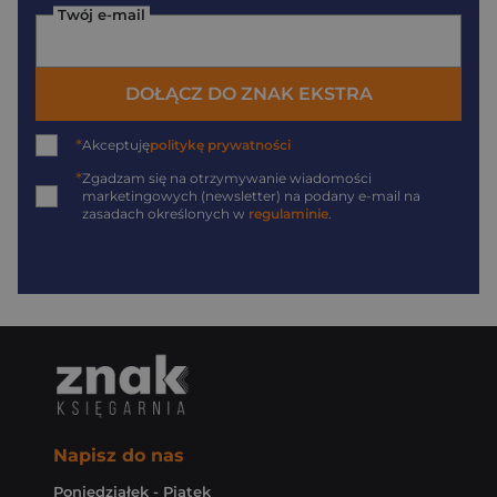
Twój e-mail
DOŁĄCZ DO ZNAK EKSTRA
*
Akceptuję
politykę prywatności
*
Zgadzam się na otrzymywanie wiadomości
marketingowych (newsletter) na podany
e-mail
na
zasadach określonych w
regulaminie
.
Napisz do nas
Poniedziałek - Piątek