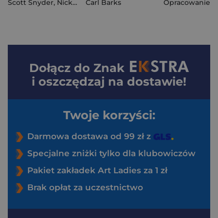
Scott Snyder
,
Nick Dragotta
Carl Barks
Dołącz do
Znak
i oszczędzaj na dostawie!
Twoje korzyści:
Darmowa dostawa od 99 zł z
Specjalne zniżki tylko dla klubowiczów
Pakiet zakładek Art Ladies za 1 zł
Brak opłat za uczestnictwo