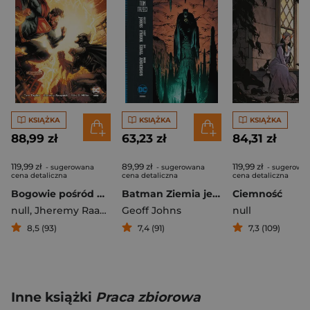
KSIĄŻKA
KSIĄŻKA
KSIĄŻKA
88,99 zł
63,23 zł
84,31 zł
119,99 zł
89,99 zł
119,99 zł
- sugerowana
- sugerowana
- sugerowa
cena detaliczna
cena detaliczna
cena detaliczna
Bogowie pośród nas. Rok pierwszy. Injustice
Batman Ziemia jeden Tom 3
Ciemność
null
,
Jheremy Raapack
Geoff Johns
,
Miller Mike S.
,
Taylor Tom
null
8,5 (93)
7,4 (91)
7,3 (109)
Inne książki
Praca zbiorowa