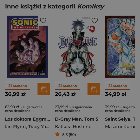
Inne książki z kategorii
Komiksy
KSIĄŻKA
KSIĄŻKA
KSIĄŻKA
36,99 zł
26,43 zł
34,99 zł
62,90 zł
27,99 zł
39,99 zł
- sugerowana
- sugerowana
- sugerowa
cena detaliczna
cena detaliczna
cena detaliczna
Los doktora Eggmana 1. Sonic the Hedgehog. Tom 3 wyd. 2
D-Gray Man. Tom 5
Saint Seiya. To
Ian Flynn
,
Tracy Yardley
Katsura Hoshino
,
Adam Bryce Thomas
Masami Kurum
8,3 (50)