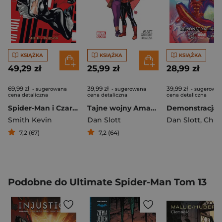
KSIĄŻKA
KSIĄŻKA
KSIĄŻKA
49,29 zł
25,99 zł
28,99 zł
69,99 zł
39,99 zł
39,99 zł
- sugerowana
- sugerowana
- sugerowa
cena detaliczna
cena detaliczna
cena detaliczna
Spider-Man i Czarna Kotka Zło które ludzie czynią
Tajne wojny Amazing Spider-Man Odnowić śluby
Smith Kevin
Dan Slott
Dan Slott
,
Christos
7,2 (67)
7,2 (64)
Podobne do Ultimate Spider-Man Tom 13