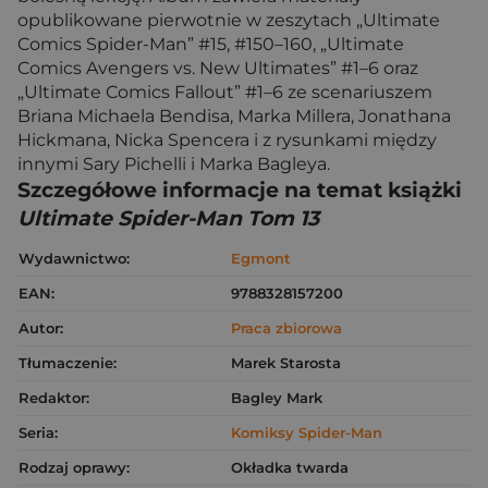
opublikowane pierwotnie w zeszytach „Ultimate
Comics Spider-Man” #15, #150–160, „Ultimate
Comics Avengers vs. New Ultimates” #1–6 oraz
„Ultimate Comics Fallout” #1–6 ze scenariuszem
Briana Michaela Bendisa, Marka Millera, Jonathana
Hickmana, Nicka Spencera i z rysunkami między
innymi Sary Pichelli i Marka Bagleya.
Szczegółowe informacje na temat książki
Ultimate Spider-Man Tom 13
Wydawnictwo:
Egmont
EAN:
9788328157200
Autor:
Praca zbiorowa
Tłumaczenie:
Marek Starosta
Redaktor:
Bagley Mark
Seria:
Komiksy Spider-Man
Rodzaj oprawy:
Okładka twarda