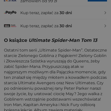
zamówień od 99 zł
Kup teraz, zapłać za
30 dni
Kup teraz, zapłać za
30 dni
O książce
Ultimate Spider-Man Tom 13
Ostatni tom serii „Ultimate Spider-Man”. Ostateczne
starcie Zielonego Goblina z Pająkiem! Zielony Goblin
i Złowieszcza Szóstka wyruszają do Queens, żeby
zabić Spider-Mana. Przypuszczają atak w
najgorszym możliwym dla Pajączka momencie, gdy
ten znalazł się między młotem a kowadłem podczas
starcia Ultimate Avengers oraz New Ultimates. Czy
po odniesieniu poważnej rany Peter Parker narazi
swoje życie, by uratować ciocię May? Jego walka z
Goblinem wstrząśnie podstawami wszechświata!
Iron Man, Kapitan Ameryka i Nick Fury odbiorą
bolesną lekcję. Album zawiera materiały