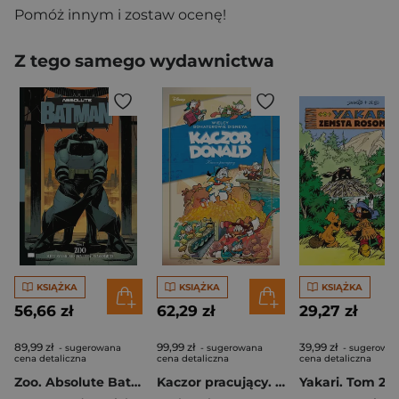
Pomóż innym i zostaw ocenę!
Z tego samego wydawnictwa
KSIĄŻKA
KSIĄŻKA
KSIĄŻKA
56,66 zł
62,29 zł
29,27 zł
89,99 zł
99,99 zł
39,99 zł
- sugerowana
- sugerowana
- sugerowa
cena detaliczna
cena detaliczna
cena detaliczna
Zoo. Absolute Batman. Tom 1
Kaczor pracujący. Wielcy bohaterowie Disneya. Kaczor Donald. Tom 3