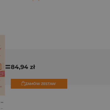
=
84,94 zł
ZAMÓW ZESTAW
Osiem tygodni lata. Opowiadania na wakacje
,
Marta Bijan
,
Oktawia Kain
,
Maria Lichoń
,
Aleksandra Muraszka
,
Edyt