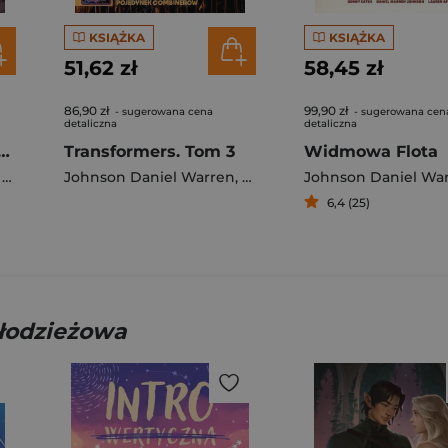
KSIĄŻKA
KSIĄŻKA
51,62 zł
58,45 zł
86,90 zł
99,90 zł
- sugerowana cena
- sugerowana cen
detaliczna
detaliczna
yc za nami podąża
Transformers. Tom 3
Widmowa Flota
,
Rossmo Riley
Johnson Daniel Warren
,
Jason Howard
Johnson Daniel Wa
6,4 (25)
młodzieżowa