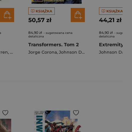
KSIĄŻKA
KSIĄŻKA
50,57 zł
44,21 zł
84,90 zł
84,90 zł
a
- sugerowana cena
- sugerowa
detaliczna
detaliczna
Transformers. Tom 2
Extremity to
rren
,
Donny Cates
Jorge Corona
,
Johnson Daniel Warren
Johnson Danie