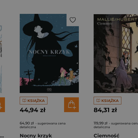
KSIĄŻKA
KSIĄŻKA
44,94 zł
84,31 zł
64,90 zł
119,99 zł
- sugerowana cena
- sugerowana cen
detaliczna
detaliczna
Amazing Spider-Man. Tom 1
Nocny krzyk
Ciemność