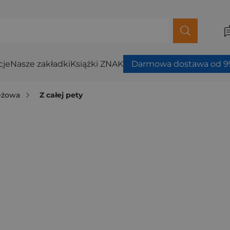
cje
Nasze zakładki
Książki ZNAK
Darmowa dostawa od 99
ieżowa
Z całej pety