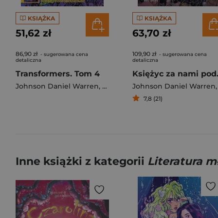
KSIĄŻKA
KSIĄŻKA
51,62 zł
63,70 zł
86,90 zł
109,90 zł
- sugerowana cena
- sugerowana cena
detaliczna
detaliczna
Transformers. Tom 4
Księż
Johnson Daniel Warren
,
Jorge Corona
Johnson Daniel Warren
,
Ludo Lullabi
7,8 (21)
Inne książki z kategorii
Literatura 