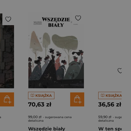
KSIĄŻKA
KSIĄŻKA
70,63 zł
36,56 zł
99,00 zł
59,90 zł
a
- sugerowana cena
- sugerowa
detaliczna
detaliczna
Wszędzie biały
W ten sposó