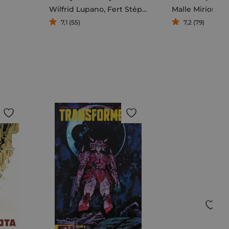
Wilfrid Lupano
,
Fert Stéphane
Malle Mirion
7,1 (55)
7,2 (79)