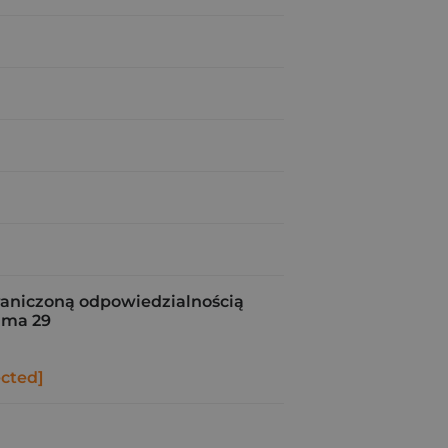
raniczoną odpowiedzialnością
ama 29
ected]