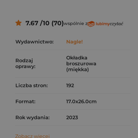
7.67 /10 (70)
wspólnie z
Wydawnictwo:
Nagle!
Okładka
Rodzaj
broszurowa
oprawy:
(miękka)
Liczba stron:
192
Format:
17.0x26.0cm
Rok wydania:
2023
Zobacz więcej