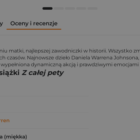
y
Oceny i recenzje
eniu matki, najlepszej zawodniczki w historii. Wszystko 
ech czasów. Najnowsze dzieło Daniela Warrena Johnson
wypełniona dynamiczną akcją i prawdziwymi emocjami his
siążki
Z całej pety
rren
a (miękka)