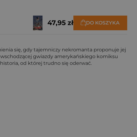
47,95 zł
DO KOSZYKA
zmienia się, gdy tajemniczy nekromanta proponuje jej
a, wschodzącej gwiazdy amerykańskiego komiksu
toria, od której trudno się oderwać.