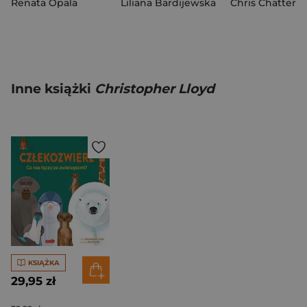
Renata Opala
Liliana Bardijewska
Chris Chattert
Inne książki
Christopher Lloyd
KSIĄŻKA
29,95 zł