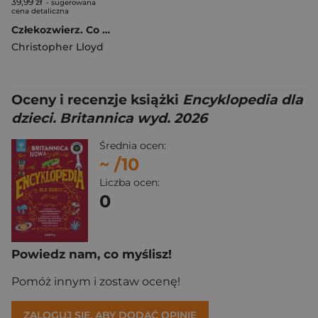
39,99 zł
- sugerowana
cena detaliczna
Człekozwierz. Co nas łączy ze zwierzętami?
Christopher Lloyd
Oceny i recenzje książki
Encyklopedia dla
dzieci. Britannica wyd. 2026
Średnia ocen:
~
/10
Liczba ocen:
0
Powiedz nam, co myślisz!
Pomóż innym i zostaw ocenę!
ZALOGUJ SIĘ, ABY DODAĆ OPINIĘ