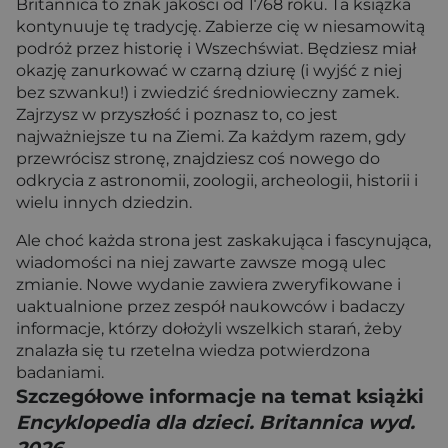
Britannica to znak jakości od 1768 roku. Ta książka
kontynuuje tę tradycję. Zabierze cię w niesamowitą
podróż przez historię i Wszechświat. Będziesz miał
okazję zanurkować w czarną dziurę (i wyjść z niej
bez szwanku!) i zwiedzić średniowieczny zamek.
Zajrzysz w przyszłość i poznasz to, co jest
najważniejsze tu na Ziemi. Za każdym razem, gdy
przewrócisz stronę, znajdziesz coś nowego do
odkrycia z astronomii, zoologii, archeologii, historii i
wielu innych dziedzin.
Ale choć każda strona jest zaskakująca i fascynująca,
wiadomości na niej zawarte zawsze mogą ulec
zmianie. Nowe wydanie zawiera zweryfikowane i
uaktualnione przez zespół naukowców i badaczy
informacje, którzy dołożyli wszelkich starań, żeby
znalazła się tu rzetelna wiedza potwierdzona
badaniami.
Szczegółowe informacje na temat książki
Encyklopedia dla dzieci. Britannica wyd.