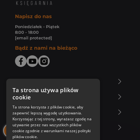
Napisz do nas
Poniedziałek - Piątek
8:00 - 18:00
[email protected]
Bądź z nami na bieżąco
O Księgarni Znak
Ta strona używa plików
cookie
Zakupy u nas
Ta strona korzysta z plików cookie, aby
Nasza oferta
zapewnić lepszą wygodę użytkowania.
Korzystając z tej strony, wyrażasz zgodę na
używanie przez nas wszystkich plików
Nasi autorzy
cookie zgodnie z warunkami naszej polityki
plików cookie.