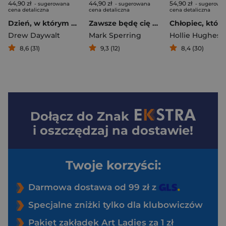
44,90 zł
44,90 zł
54,90 zł
- sugerowana
- sugerowana
- sugerowa
cena detaliczna
cena detaliczna
cena detaliczna
Dzień, w którym kredki miały dość
Zawsze będę cię kochać
Drew Daywalt
Mark Sperring
Hollie Hughes
8,6 (31)
9,3 (12)
8,4 (30)
Dołącz do
Znak
i oszczędzaj na dostawie!
Twoje korzyści:
Darmowa dostawa od 99 zł z
Specjalne zniżki tylko dla klubowiczów
Pakiet zakładek Art Ladies za 1 zł