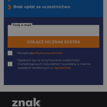
Brak opłat za uczestnictwo
Twój e-mail
DOŁĄCZ DO ZNAK EKSTRA
*
Akceptuję
politykę prywatności
*
Zgadzam się na otrzymywanie wiadomości
marketingowych (newsletter) na podany
e-mail
na
zasadach określonych w
regulaminie
.