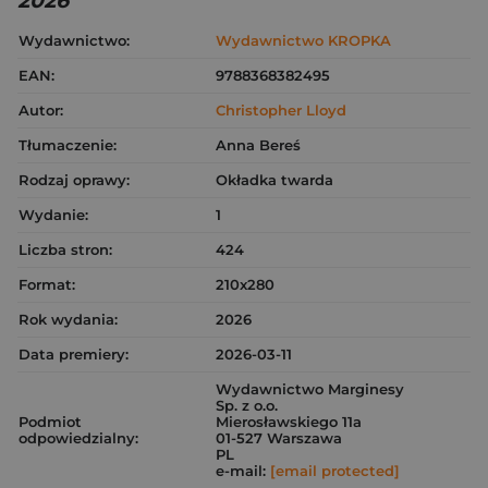
2026
Wydawnictwo:
Wydawnictwo KROPKA
EAN:
9788368382495
Autor:
Christopher Lloyd
Tłumaczenie:
Anna Bereś
Rodzaj oprawy:
Okładka twarda
Wydanie:
1
Liczba stron:
424
Format:
210x280
Rok wydania:
2026
Data premiery:
2026-03-11
Wydawnictwo Marginesy
Sp. z o.o.
Podmiot
Mierosławskiego 11a
odpowiedzialny:
01-527 Warszawa
PL
e-mail:
[email protected]