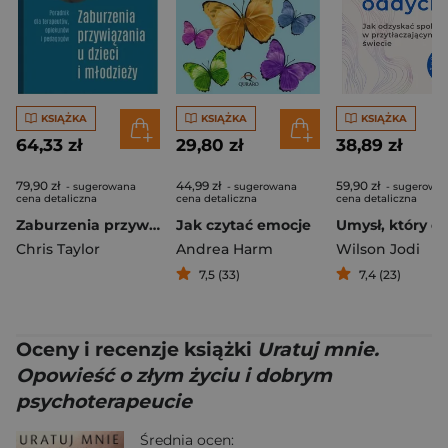
KSIĄŻKA
KSIĄŻKA
KSIĄŻKA
64,33 zł
29,80 zł
38,89 zł
79,90 zł
44,99 zł
59,90 zł
- sugerowana
- sugerowana
- sugerowa
cena detaliczna
cena detaliczna
cena detaliczna
Zaburzenia przywiązania u dzieci i młodzieży. Poradnik dla terapeutów, opiekunów i pedagogów
Jak czytać emocje
Chris Taylor
Andrea Harm
Wilson Jodi
7,5 (33)
7,4 (23)
Oceny i recenzje książki
Uratuj mnie.
Opowieść o złym życiu i dobrym
psychoterapeucie
Średnia ocen: