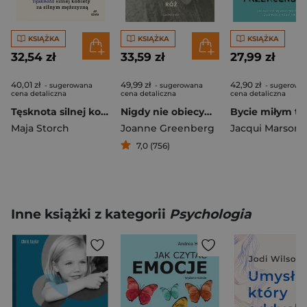
KSIĄŻKA
KSIĄŻKA
KSIĄŻKA
32,54 zł
33,59 zł
27,99 zł
40,01 zł
49,99 zł
42,90 zł
- sugerowana
- sugerowana
- sugerowa
cena detaliczna
cena detaliczna
cena detaliczna
Tęsknota silnej kobiety za silnym mężczyzną
Nigdy nie obiecywałam ci ogrodu pełnego róż
Maja Storch
Joanne Greenberg
Jacqui Marson
7,0 (756)
Inne książki z kategorii
Psychologia