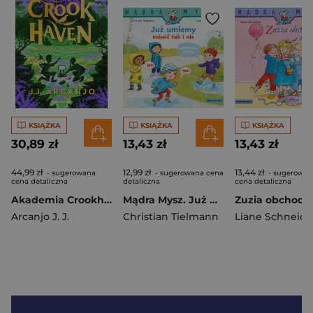
KSIĄŻKA
KSIĄŻKA
KSIĄŻKA
30,89 zł
13,43 zł
13,43 zł
44,99 zł
12,99 zł
13,44 zł
- sugerowana
- sugerowana cena
- sugerowan
cena detaliczna
detaliczna
cena detaliczna
Akademia Crookhaven. Niezdobyta twierdza
Mądra Mysz. Już umiemy mówić tak i nie
Arcanjo J. J.
Christian Tielmann
Liane Schneide