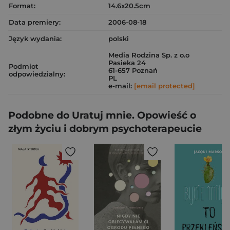
Format:
14.6x20.5cm
Data premiery:
2006-08-18
Język wydania:
polski
Media Rodzina Sp. z o.o
Pasieka 24
Podmiot
61-657 Poznań
odpowiedzialny:
PL
e-mail:
[email protected]
Podobne do Uratuj mnie. Opowieść o
złym życiu i dobrym psychoterapeucie