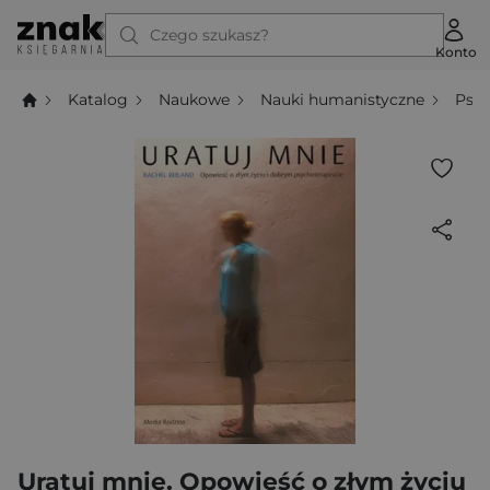
Czego szukasz?
Konto
Katalog
Naukowe
Nauki humanistyczne
Psyc
Uratuj mnie. Opowieść o złym życiu