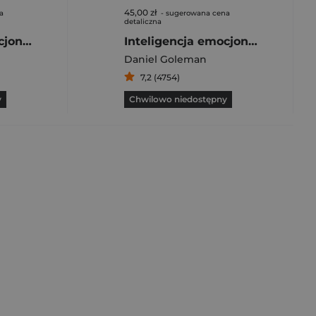
45,00 zł
a
- sugerowana cena
detaliczna
Inteligencja emocjonalna
Inteligencja emocjonalna. Sukces w życiu zależy nie tylko od intelektu, lecz od umiejętnpości kierowania emocjami
Daniel Goleman
7,2 (4754)
y
Chwilowo niedostępny