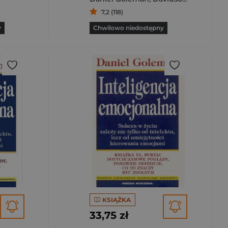
7,2 (118)
y
Chwilowo niedostępny
KSIĄŻKA
33,75 zł