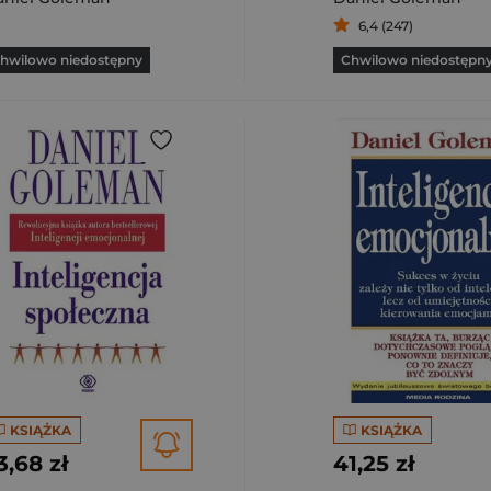
6,4 (247)
hwilowo niedostępny
Chwilowo niedostępn
KSIĄŻKA
KSIĄŻKA
3,68 zł
41,25 zł