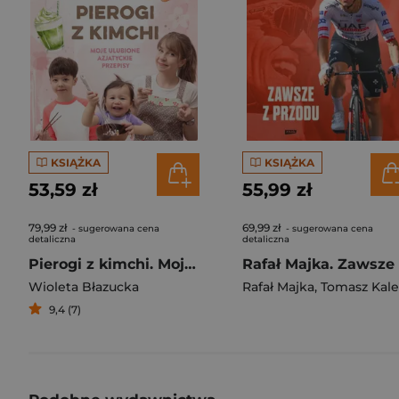
KSIĄŻKA
KSIĄŻKA
53,59 zł
55,99 zł
79,99 zł
69,99 zł
- sugerowana cena
- sugerowana cena
detaliczna
detaliczna
Pierogi z kimchi. Moje ulubione azjatyckie przepisy
Wioleta Błazucka
Rafał Majka
,
Tomasz Kalemba
9,4 (7)