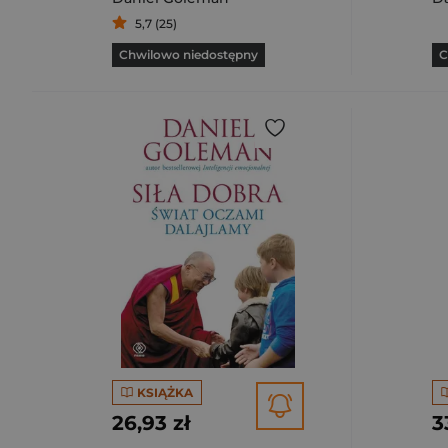
5,7 (25)
Chwilowo niedostępny
C
KSIĄŻKA
26,93 zł
3