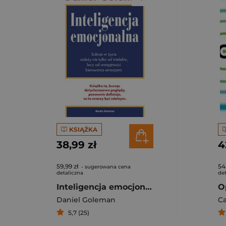
KSIĄŻKA
38,99 zł
4
59,99 zł
54
- sugerowana cena
detaliczna
det
Inteligencja emocjonalna
Daniel Goleman
Ca
5,7 (25)