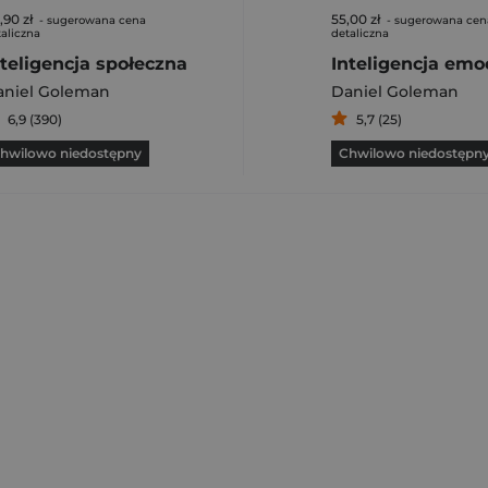
,90 zł
55,00 zł
- sugerowana cena
- sugerowana cen
aliczna
detaliczna
nteligencja społeczna
aniel Goleman
Daniel Goleman
6,9 (390)
5,7 (25)
hwilowo niedostępny
Chwilowo niedostępn