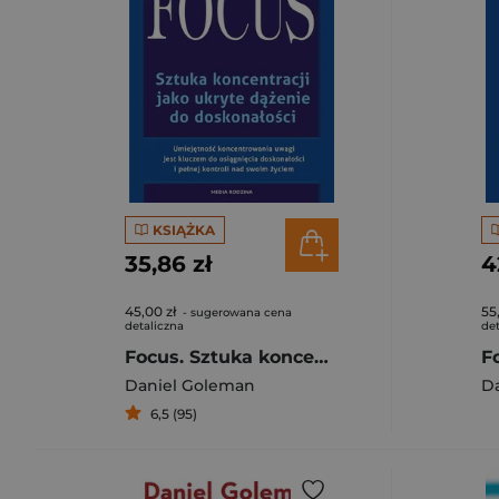
KSIĄŻKA
35,86 zł
4
45,00 zł
55
- sugerowana cena
detaliczna
det
Focus. Sztuka koncentracji jako ukryte dążenie do doskonałości
Daniel Goleman
D
6,5 (95)