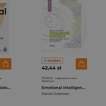
KSIĄŻKA
42,44 zł
57,40 zł
na
- sugerowana cena
detaliczna
Optimal wer. angielska
Emotional intelligence w.ukraińska
Daniel Goleman