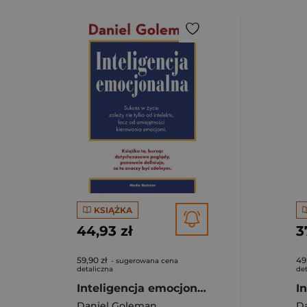
KSIĄŻKA
44,93 zł
3
59,90 zł
49
- sugerowana cena
detaliczna
det
Inteligencja emocjonalna
I
Daniel Goleman
D