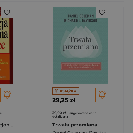
KSIĄŻKA
29,25 zł
39,00 zł
na
- sugerowana cena
detaliczna
Inteligencja emocjonalna w praktyce
Trwała przemiana
Daniel Goleman
,
Davidson Richard J.