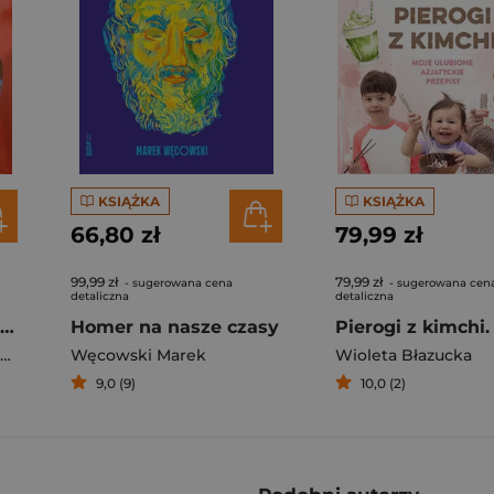
KSIĄŻKA
KSIĄŻKA
66,80 zł
79,99 zł
99,99 zł
79,99 zł
- sugerowana cena
- sugerowana cen
detaliczna
detaliczna
Rafał Majka. Zawsze z przodu. Rozmawia Tomasz Kalemba - książka z autografem
Homer na nasze czasy
Węcowski Marek
Wioleta Błazucka
9,0 (9)
10,0 (2)