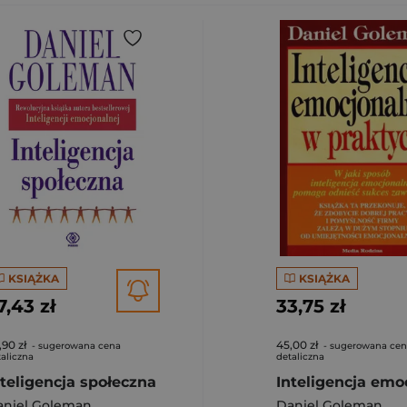
KSIĄŻKA
KSIĄŻKA
7,43 zł
33,75 zł
,90 zł
45,00 zł
- sugerowana cena
- sugerowana ce
aliczna
detaliczna
nteligencja społeczna
aniel Goleman
Daniel Goleman