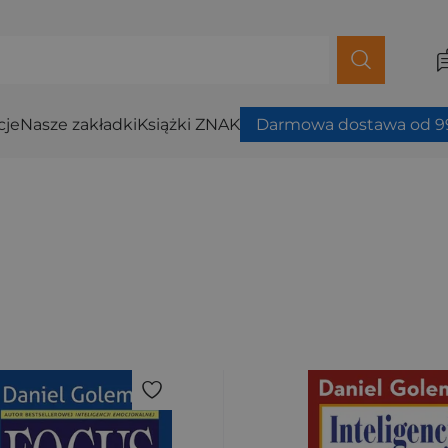
cje
Nasze zakładki
Książki ZNAK
Darmowa dostawa od 99