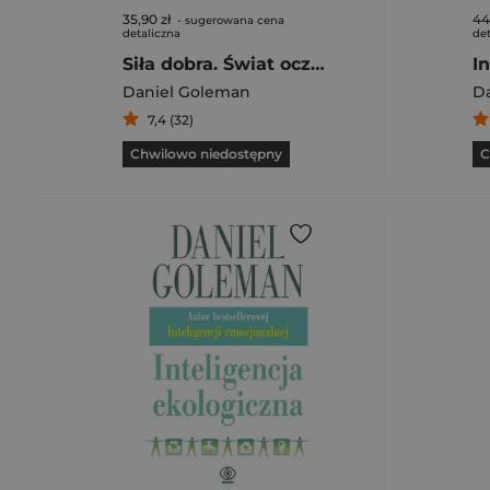
35,90 zł
44
- sugerowana cena
detaliczna
det
Siła dobra. Świat oczami Dalajlamy
I
Daniel Goleman
D
7,4 (32)
Chwilowo niedostępny
C