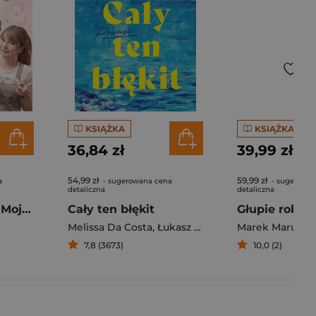
KSIĄŻKA
KSIĄŻKA
36,84 zł
39,99 zł
54,99 zł
59,99 zł
a
- sugerowana cena
- sugerowan
detaliczna
detaliczna
Pierogi z kimchi. Moje ulubione azjatyckie przepisy - książka z autografem
Cały ten błękit
Melissa Da Costa
,
Łukasz Müller
Marek Maruszc
7,8 (3673)
10,0 (2)