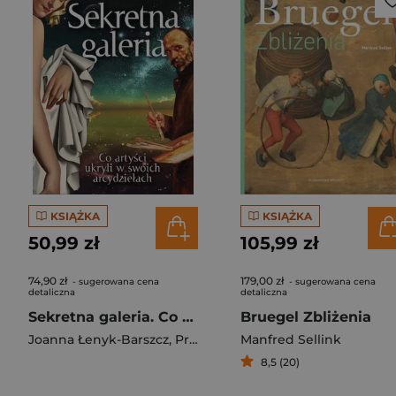
KSIĄŻKA
KSIĄŻKA
50,99 zł
105,99 zł
74,90 zł
179,00 zł
- sugerowana cena
- sugerowana cena
detaliczna
detaliczna
Sekretna galeria. Co artyści ukryli w swoich dziełach
Bruegel Zbliżenia
Joanna Łenyk-Barszcz
,
Przemysław Barszcz
Manfred Sellink
8,5 (20)