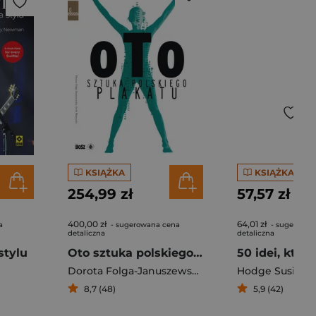
KSIĄŻKA
KSIĄŻKA
254,99 zł
57,57 zł
400,00 zł
64,01 zł
a
- sugerowana cena
- sugerowan
detaliczna
detaliczna
stylu
Oto sztuka polskiego plakatu
Dorota Folga-Januszewska
Hodge Susie
8,7 (48)
5,9 (42)