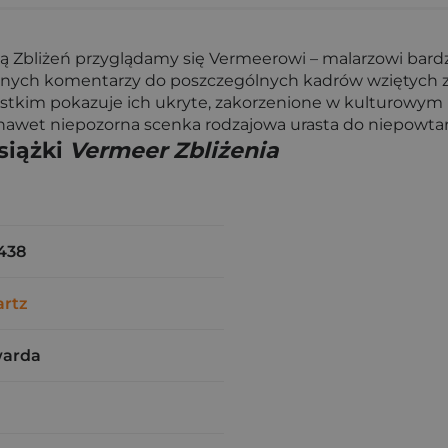
ą Zbliżeń przyglądamy się Vermeerowi – malarzowi bard
ych komentarzy do poszczególnych kadrów wziętych z ob
zystkim pokazuje ich ukryte, zakorzenione w kulturowym 
 nawet niepozorna scenka rodzajowa urasta do niepowt
siążki
Vermeer Zbliżenia
438
artz
warda