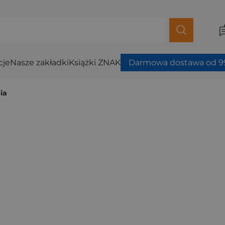
cje
Nasze zakładki
Książki ZNAK
Darmowa dostawa od 99
ia