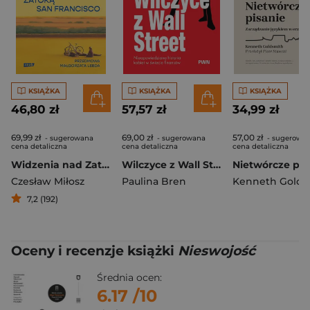
KSIĄŻKA
KSIĄŻKA
KSIĄŻKA
46,80 zł
57,57 zł
34,99 zł
69,99 zł
69,00 zł
57,00 zł
- sugerowana
- sugerowana
- sugerowa
cena detaliczna
cena detaliczna
cena detaliczna
Widzenia nad Zatoką San Francisco
Wilczyce z Wall Street. Nieopowiedziana historia kobiet w świecie finansów
Czesław Miłosz
Paulina Bren
Kenneth Golds
7,2 (192)
Oceny i recenzje książki
Nieswojość
Średnia ocen:
6.17
/10