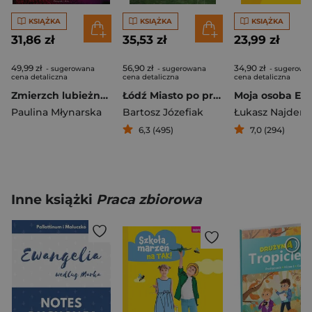
KSIĄŻKA
KSIĄŻKA
KSIĄŻKA
31,86 zł
35,53 zł
23,99 zł
49,99 zł
56,90 zł
34,90 zł
- sugerowana
- sugerowana
- sugerowa
cena detaliczna
cena detaliczna
cena detaliczna
Zmierzch lubieżnego dziada Felietony po #MeToo
Łódź Miasto po przejściach
Paulina Młynarska
Bartosz Józefiak
Łukasz Najder
6,3 (495)
7,0 (294)
Inne książki
Praca zbiorowa