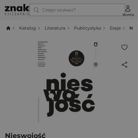
Czego szukasz?
Konto
Katalog
Literatura
Publicystyka
Eseje
Nie
Nieswojość