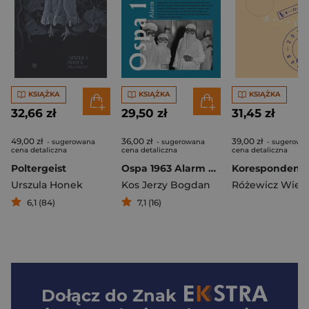
KSIĄŻKA
KSIĄŻKA
KSIĄŻKA
32,66 zł
29,50 zł
31,45 zł
49,00 zł
36,00 zł
39,00 zł
- sugerowana
- sugerowana
- sugerowa
cena detaliczna
cena detaliczna
cena detaliczna
Poltergeist
Ospa 1963 Alarm dla Wrocławia
Urszula Honek
Kos Jerzy Bogdan
6,1 (84)
7,1 (16)
Dołącz do
Znak