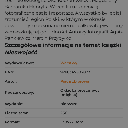
Leśniakowskiej, Leszka Koczanowicza, Magdaleny
Barbaruk i Henryka Worcella) uzupełniają
fotograficzne eseje i reportaże. A wszystko by lepiej
zrozumieć region Polski, w którym w okresie
powojennym dokonano niemal całkowitej wymiany
zamieszkującej go ludności. Autorzy fotografii: Agata
Pankiewicz, Marcin Przybyłko
Szczegółowe informacje na temat książki
Nieswojość
Wydawnictwo:
Warstwy
EAN:
9788365502872
Autor:
Praca zbiorowa
Okładka broszurowa
Rodzaj oprawy:
(miękka)
Wydanie:
pierwsze
Liczba stron:
256
Format:
17.0x22.0cm