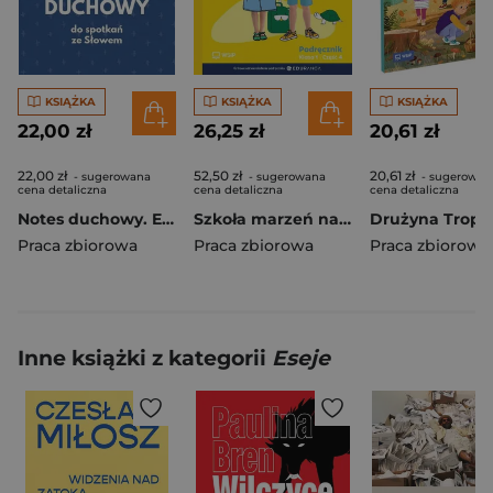
KSIĄŻKA
KSIĄŻKA
KSIĄŻKA
22,00 zł
26,25 zł
20,61 zł
22,00 zł
52,50 zł
20,61 zł
- sugerowana
- sugerowana
- sugerowan
cena detaliczna
cena detaliczna
cena detaliczna
Notes duchowy. Ewangelia wg. Marka
Szkoła marzeń na TAK SP 1 podr. cz.4
Praca zbiorowa
Praca zbiorowa
Praca zbiorowa
Inne książki z kategorii
Eseje