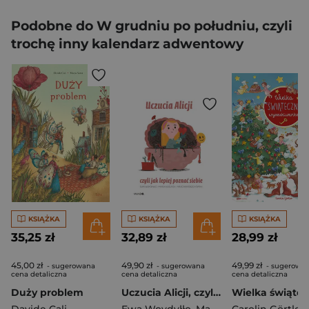
Podobne do W grudniu po południu, czyli
trochę inny kalendarz adwentowy
KSIĄŻKA
KSIĄŻKA
KSIĄŻKA
35,25 zł
32,89 zł
28,99 zł
45,00 zł
49,90 zł
49,99 zł
- sugerowana
- sugerowana
- sugerowa
cena detaliczna
cena detaliczna
cena detaliczna
Duży problem
Uczucia Alicji, czyli jak lepiej poznać siebie