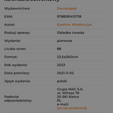
Wydawnictwo:
Dwukropek
EAN:
9788381413718
Autor:
Ewelina Włodarczyk
Rodzaj oprawy:
Okładka twarda
Wydanie:
pierwsze
Liczba stron:
88
Format:
23.5x28.0cm
Rok wydania:
2022
Data premiery:
2021-11-02
Język wydania:
polski
Grupa MAC S.A.
ul. Witosa 76
Podmiot
25-561 Kielce
odpowiedzialny:
PL
e-mail:
[email protected]