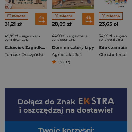
KSIĄŻKA
KSIĄŻKA
KSIĄŻKA
31,21 zł
28,69 zł
23,65 zł
49,99 zł
44,99 zł
34,99 zł
- sugerowana
- sugerowana
- sugerowa
cena detaliczna
cena detaliczna
cena detaliczna
Człowiek Zagadka i Liga Złoczyńców. Zuza Wróbel na tropie, tom 3
Dom na cztery łapy
Tomasz Duszyński
Agnieszka Jeż
7,8 (17)
Dołącz do
Znak
i oszczędzaj na dostawie!
Twoje korzyści: