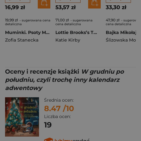
16,99 zł
53,57 zł
33,30 zł
19,99 zł
71,00 zł
47,90 zł
- sugerowana cena
- sugerowana
- sugerowa
detaliczna
cena detaliczna
cena detaliczna
Muminki. Psoty Małej Mi. Czytam sobie. Poziom 2
Lottie Brooks’s Twelve Disasters of Christmas
Zofia Stanecka
Katie Kirby
Ślizowska Moni
Oceny i recenzje książki
W grudniu po
południu, czyli trochę inny kalendarz
adwentowy
Średnia ocen:
8.47
/10
Liczba ocen:
19