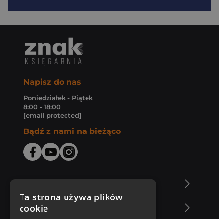
Napisz do nas
Poniedziałek - Piątek
8:00 - 18:00
[email protected]
Bądź z nami na bieżąco
O Księgarni Znak
Ta strona używa plików
cookie
Zakupy u nas