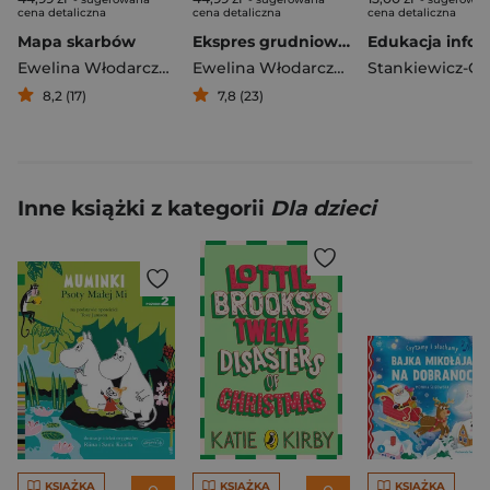
cena detaliczna
cena detaliczna
cena detaliczna
Mapa skarbów
Ekspres grudniowy, czyli odjazdowy kalendarz adwentowy
Ewelina Włodarczyk
Ewelina Włodarczyk
8,2 (17)
7,8 (23)
Inne książki z kategorii
Dla dzieci
KSIĄŻKA
KSIĄŻKA
KSIĄŻKA