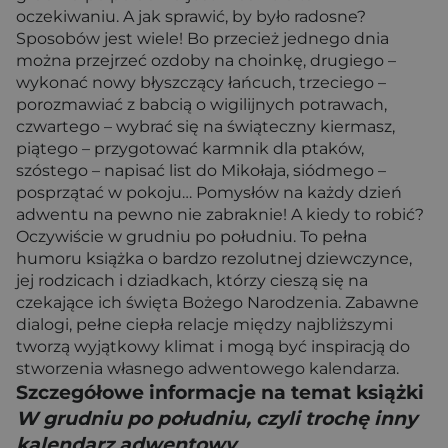
oczekiwaniu. A jak sprawić, by było radosne?
Sposobów jest wiele! Bo przecież jednego dnia
można przejrzeć ozdoby na choinkę, drugiego –
wykonać nowy błyszczący łańcuch, trzeciego –
porozmawiać z babcią o wigilijnych potrawach,
czwartego – wybrać się na świąteczny kiermasz,
piątego – przygotować karmnik dla ptaków,
szóstego – napisać list do Mikołaja, siódmego –
posprzątać w pokoju… Pomysłów na każdy dzień
adwentu na pewno nie zabraknie! A kiedy to robić?
Oczywiście w grudniu po południu. To pełna
humoru książka o bardzo rezolutnej dziewczynce,
jej rodzicach i dziadkach, którzy cieszą się na
czekające ich święta Bożego Narodzenia. Zabawne
dialogi, pełne ciepła relacje między najbliższymi
tworzą wyjątkowy klimat i mogą być inspiracją do
stworzenia własnego adwentowego kalendarza.
Szczegółowe informacje na temat książki
W grudniu po południu, czyli trochę inny
kalendarz adwentowy