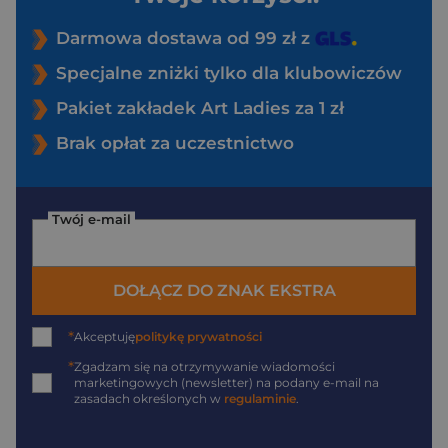
Darmowa dostawa od 99 zł z
Specjalne zniżki tylko dla klubowiczów
Pakiet zakładek Art Ladies za 1 zł
Brak opłat za uczestnictwo
Twój e-mail
DOŁĄCZ DO ZNAK EKSTRA
*
Akceptuję
politykę prywatności
*
Zgadzam się na otrzymywanie wiadomości
marketingowych (newsletter) na podany
e-mail
na
zasadach określonych w
regulaminie
.