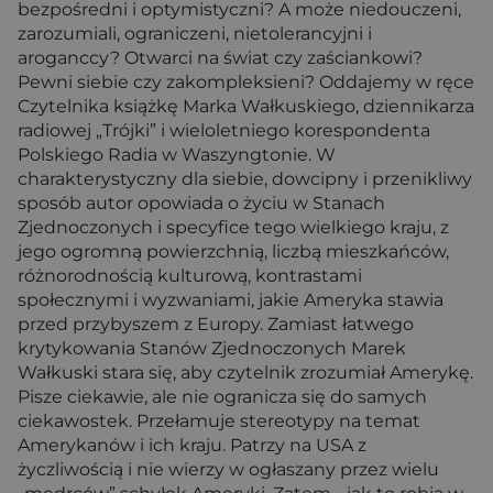
bezpośredni i optymistyczni? A może niedouczeni,
zarozumiali, ograniczeni, nietolerancyjni i
aroganccy? Otwarci na świat czy zaściankowi?
Pewni siebie czy zakompleksieni? Oddajemy w ręce
Czytelnika książkę Marka Wałkuskiego, dziennikarza
radiowej „Trójki” i wieloletniego korespondenta
Polskiego Radia w Waszyngtonie. W
charakterystyczny dla siebie, dowcipny i przenikliwy
sposób autor opowiada o życiu w Stanach
Zjednoczonych i specyfice tego wielkiego kraju, z
jego ogromną powierzchnią, liczbą mieszkańców,
różnorodnością kulturową, kontrastami
społecznymi i wyzwaniami, jakie Ameryka stawia
przed przybyszem z Europy. Zamiast łatwego
krytykowania Stanów Zjednoczonych Marek
Wałkuski stara się, aby czytelnik zrozumiał Amerykę.
Pisze ciekawie, ale nie ogranicza się do samych
ciekawostek. Przełamuje stereotypy na temat
Amerykanów i ich kraju. Patrzy na USA z
życzliwością i nie wierzy w ogłaszany przez wielu