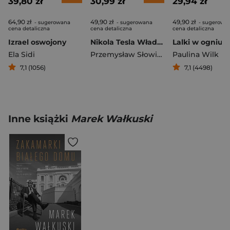
39,80 zł
30,99 zł
29,94 zł
64,90 zł
49,90 zł
49,90 zł
- sugerowana
- sugerowana
- sugerowa
cena detaliczna
cena detaliczna
cena detaliczna
Izrael oswojony
Nikola Tesla Władca piorunów
Lalki w ogniu
Ela Sidi
Przemysław Słowiński
Paulina Wilk
7,1 (1056)
7,1 (4498)
Inne książki
Marek Wałkuski