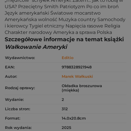
„mędrców” schyłek Ameryki. Zatem… jak to robią w
USA? Przeciętny Smith Patriotyzm Po co im broń
Język amerykański Światowe mocarstwo
Amerykańska wolność Muzyka country Samochody
i kierowcy Tygiel etniczny Napięcia rasowe Religia
Charakter narodowy Ameryka a sprawa Polska
Szczegółowe informacje na temat książki
Wałkowanie Ameryki
Wydawnictwo:
Editio
EAN:
9788328921948
Autor:
Marek Wałkuski
Okładka broszurowa
Rodzaj oprawy:
(miękka)
Wydanie:
2
Liczba stron:
312
Format:
14.0x20.8cm
Rok wydania:
2025