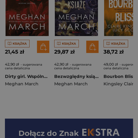
KSIĄŻKA
KSIĄŻKA
KSIĄŻKA
21,45 zł
29,87 zł
38,72 zł
42,90 zł
42,90 zł
49,00 zł
- sugerowana
- sugerowana
- sugerowa
cena detaliczna
cena detaliczna
cena detaliczna
Dirty girl. Wspólne grzeszki
Bezwzględny książę. Trylogia Nieposkromionych #1
Meghan March
Meghan March
Kingsley Claire
Dołącz do
Znak