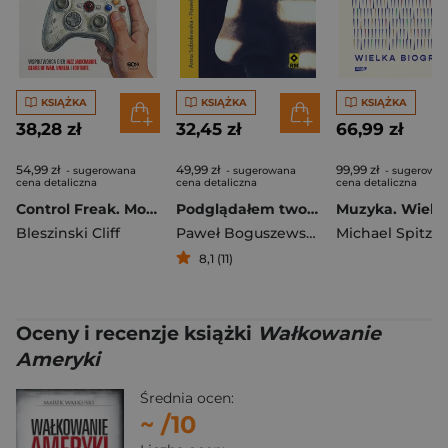
KSIĄŻKA
KSIĄŻKA
KSIĄŻKA
38,28 zł
32,45 zł
66,99 zł
54,99 zł
49,99 zł
99,99 zł
- sugerowana
- sugerowana
- sugerowa
cena detaliczna
cena detaliczna
cena detaliczna
Control Freak. Moja epicka przygoda z tworzeniem gier wideo
Podglądałem twoją żonę Z notatnika prywatnego detektywa
Bleszinski Cliff
Paweł Boguszewski
,
Anna Sobolewsk
Michael Spitzer
8,1 (11)
Oceny i recenzje książki
Wałkowanie
Ameryki
Średnia ocen:
~
/10