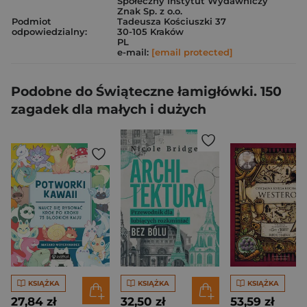
Społeczny Instytut Wydawniczy
Znak Sp. z o.o.
Podmiot
Tadeusza Kościuszki 37
odpowiedzialny:
30-105 Kraków
PL
e-mail:
[email protected]
Podobne do Świąteczne łamigłówki. 150
zagadek dla małych i dużych
KSIĄŻKA
KSIĄŻKA
KSIĄŻKA
27,84 zł
32,50 zł
53,59 zł