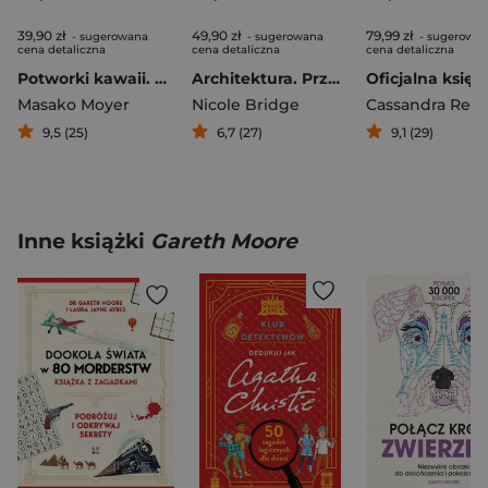
39,90 zł
49,90 zł
79,99 zł
- sugerowana
- sugerowana
- sugerowa
cena detaliczna
cena detaliczna
cena detaliczna
Potworki kawaii. Naucz się rysować krok po kroku. 75 słodkich kaiju
Architektura. Przewodnik dla lubiących rozkminiać bez bólu
Masako Moyer
Nicole Bridge
Cassandra Ree
9,5 (25)
6,7 (27)
9,1 (29)
Inne książki
Gareth Moore