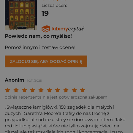
Liczba ocen:
19
Powiedz nam, co myślisz!
Pomóż innym i zostaw ocenę!
ZALOGUJ SIĘ, ABY DODAĆ OPINIĘ
Anonim
10/11/2025
Twoja ocena: Beznadziejna 1/10"
Twoja ocena: Bardzo słaba 2/10"
Twoja ocena: Słaba 3/10"
Twoja ocena: Może być 4/10"
Twoja ocena: Przeciętna 5/10"
Twoja ocena: Dobra 6/10"
Twoja ocena: Bardzo dobra 7/10"
Twoja ocena: Rewelacyjna 8/10
Twoja ocena: Wybitna 9/10
Twoja ocena: Arcydzieło
opinia recenzenta nie jest potwierdzona zakupem
„Świąteczne łamigłówki. 150 zagadek dla małych i
dużych” Gareth’a Moore’a trafiły do nas trochę z
przypadku, ale od razu stały się domowym hitem. Jako
rodzic lubię książki, które nie tylko zajmują dzieci na
dłużej, ale też rozwijają ich spryt i koncentrację. I tu to