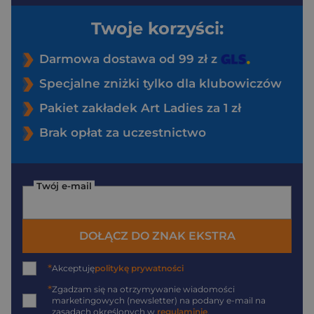
Twoje korzyści:
Darmowa dostawa od 99 zł z
Specjalne zniżki tylko dla klubowiczów
Pakiet zakładek Art Ladies za 1 zł
Brak opłat za uczestnictwo
Twój e-mail
DOŁĄCZ DO ZNAK EKSTRA
*
Akceptuję
politykę prywatności
*
Zgadzam się na otrzymywanie wiadomości
marketingowych (newsletter) na podany
e-mail
na
zasadach określonych w
regulaminie
.