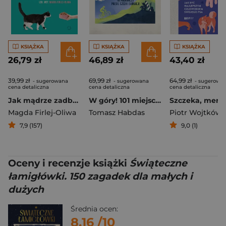
KSIĄŻKA
KSIĄŻKA
KSIĄŻKA
26,79 zł
46,89 zł
43,40 zł
39,99 zł
69,99 zł
64,99 zł
- sugerowana
- sugerowana
- sugerowa
cena detaliczna
cena detaliczna
cena detaliczna
Jak mądrze zadbać o swojego psa i kota?
W góry! 101 miejsc na pograniczu Polski, Czech i Słowacji
Magda Firlej-Oliwa
Tomasz Habdas
Piotr Wojtków
,
Z
7,9 (157)
9,0 (1)
Oceny i recenzje książki
Świąteczne
łamigłówki. 150 zagadek dla małych i
dużych
Średnia ocen:
8.16
/10