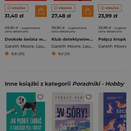
KSIĄŻKA
KSIĄŻKA
KSIĄŻKA
31,40 zł
27,48 zł
23,99 zł
49,90 zł
39,90 zł
29,99 zł
- sugerowana
- sugerowana
- sugerowa
cena detaliczna
cena detaliczna
cena detaliczna
Dookoła świata w 80 morderstw
Klub detektywów. Dedukuj jak Agatha Christie
Gareth Moore
,
Laura Jayne Ayres
Gareth Moore
,
Laura Jayne Ayres
Gareth Moore
8,8 (20)
9,0 (31)
Inne książki z kategorii
Poradniki - Hobby