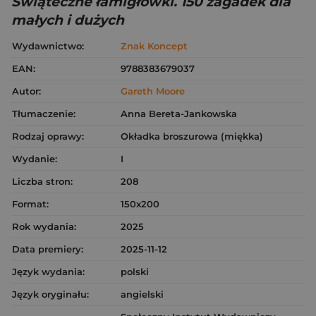
Świąteczne łamigłówki. 150 zagadek dla
małych i dużych
Wydawnictwo:
Znak Koncept
EAN:
9788383679037
Autor:
Gareth Moore
Tłumaczenie:
Anna Bereta-Jankowska
Rodzaj oprawy:
Okładka broszurowa (miękka)
Wydanie:
I
Liczba stron:
208
Format:
150x200
Rok wydania:
2025
Data premiery:
2025-11-12
Język wydania:
polski
Język oryginału:
angielski