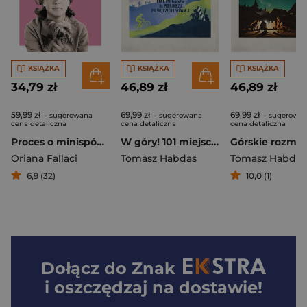
KSIĄŻKA
KSIĄŻKA
KSIĄŻKA
34,79 zł
46,89 zł
46,89 zł
59,99 zł
69,99 zł
69,99 zł
- sugerowana
- sugerowana
- sugerowa
cena detaliczna
cena detaliczna
cena detaliczna
Proces o minispódniczkę. Miss Fallaci podbija świat mody
W góry! 101 miejsc na pograniczu Polski, Czech i Słowacji
Oriana Fallaci
Tomasz Habdas
Tomasz Habdas
6,9 (32)
10,0 (1)
Dołącz do
Znak
i oszczędzaj na dostawie!