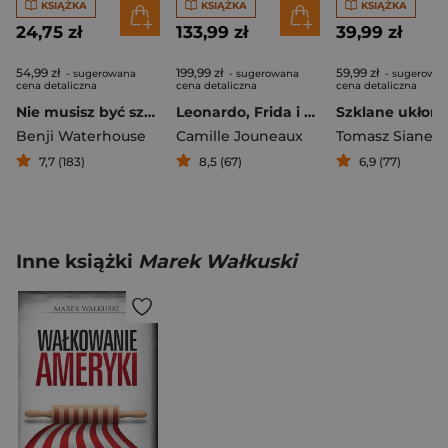
KSIĄŻKA
KSIĄŻKA
KSIĄŻKA
24,75 zł
133,99 zł
39,99 zł
54,99 zł
199,99 zł
59,99 zł
- sugerowana
- sugerowana
- sugerowa
cena detaliczna
cena detaliczna
cena detaliczna
Nie musisz być szalony, żeby tu pracować
Leonardo, Frida i przyjaciele
Benji Waterhouse
Camille Jouneaux
Tomasz Sianeck
7,7 (183)
8,5 (67)
6,9 (77)
Inne książki
Marek Wałkuski