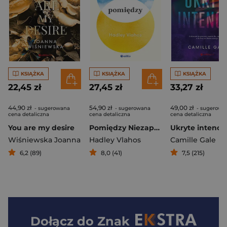
KSIĄŻKA
KSIĄŻKA
KSIĄŻKA
22,45 zł
27,45 zł
33,27 zł
44,90 zł
54,90 zł
49,00 zł
- sugerowana
- sugerowana
- sugerowa
cena detaliczna
cena detaliczna
cena detaliczna
You are my desire
Pomiędzy Niezapomniane spotkania u kresu życia
Ukryte intencj
Wiśniewska Joanna
Hadley Vlahos
Camille Gale
6,2 (89)
8,0 (41)
7,5 (215)
Dołącz do
Znak