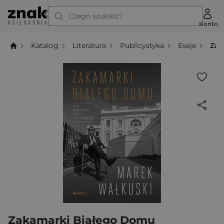
Czego szukasz?
Konto
Katalog
Literatura
Publicystyka
Eseje
Zak
Zakamarki Białego Domu