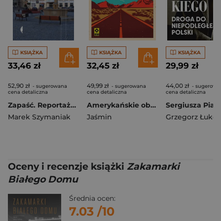
KSIĄŻKA
KSIĄŻKA
KSIĄŻKA
33,46 zł
32,45 zł
29,99 zł
52,90 zł
49,99 zł
44,00 zł
- sugerowana
- sugerowana
- sugerowa
cena detaliczna
cena detaliczna
cena detaliczna
Zapaść. Reportaże z mniejszych miast wyd. 2
Amerykańskie obrazki Śmieszna i straszna prawda zza oceanu wyd. 2026
Marek Szymaniak
Jaśmin
Grzegorz Łuko
Oceny i recenzje książki
Zakamarki
Białego Domu
Średnia ocen:
7.03
/10