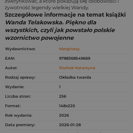
zweryfikować, a które pokazują siłę osobowości i
żywotność legendy wielkiej Wandy.
Szczegółowe informacje na temat książki
Wanda Telakowska. Piękno dla
wszystkich, czyli jak powstało polskie
wzornictwo powojenne
Wydawnictwo:
Marginesy
EAN:
9788368549669
Autor:
Rzehak Katarzyna
Rodzaj oprawy:
Okładka twarda
Wydanie:
1
Liczba stron:
256
Format:
148x220
Rok wydania:
2026
Data premiery:
2026-01-28