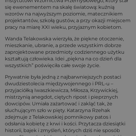
Instytutowi Wzornictwa Przemysłowego, który stał
się ewenementem na skalę światową: kuźnią
wzorów na najwyższym poziomie, matecznikiem
projektantów, szkołą gustów, a przy okazji miejscem
pracy na miarę XXI wieku, przyjaznym kobietom.
Wanda Telakowska wierzyła, że piękne otoczenie,
mieszkanie, ubranie, a przede wszystkim dobrze
zaprojektowane przedmioty codziennego użytku
kształtują człowieka. Idei „piękna na co dzień dla
wszystkich” poświęciła całe swoje życie.
Prywatnie była jedną z najbarwniejszych postaci
dwudziestolecia międzywojennego i PRL-u –
przyjaciółką Iwaszkiewicza, Miłosza, Krzywickiej,
mistrzynią anegdot, ciętych ripost i pieprznych
dowcipów. Umiała zażartować i zakląć tak, że
słuchującym szło w pięty. Katarzyna Rzehak
zdejmuje z Telakowskiej pomnikowy patos i
odsłania kobietę z krwi i kości. Przytacza dziesiątki
historii, bajek i zmyśleń, których dziś nie sposób