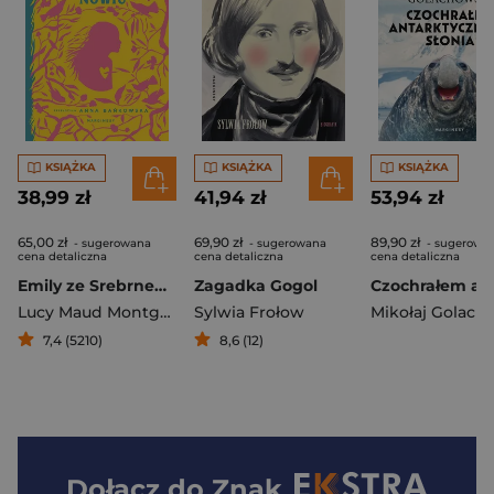
KSIĄŻKA
KSIĄŻKA
KSIĄŻKA
38,99 zł
41,94 zł
53,94 zł
65,00 zł
69,90 zł
89,90 zł
- sugerowana
- sugerowana
- sugerowa
cena detaliczna
cena detaliczna
cena detaliczna
Emily ze Srebrnego Nowiu
Zagadka Gogol
Lucy Maud Montgomery
Sylwia Frołow
7,4 (5210)
8,6 (12)
Dołącz do
Znak