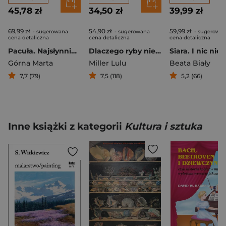
45,78 zł
34,50 zł
39,99 zł
69,99 zł
54,90 zł
59,99 zł
- sugerowana
- sugerowana
- sugerowa
cena detaliczna
cena detaliczna
cena detaliczna
Pacuła. Najsłynniejsza Polka na świecie
Dlaczego ryby nie istnieją
Górna Marta
Miller Lulu
Beata Biały
7,7 (79)
7,5 (118)
5,2 (66)
Inne książki z kategorii
Kultura i sztuka