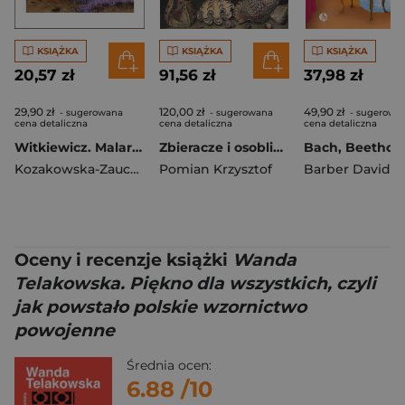
KSIĄŻKA
KSIĄŻKA
KSIĄŻKA
20,57 zł
91,56 zł
37,98 zł
29,90 zł
120,00 zł
49,90 zł
- sugerowana
- sugerowana
- sugerowa
cena detaliczna
cena detaliczna
cena detaliczna
Witkiewicz. Malarstwo
Zbieracze i osobliwości. Paryż-Wenecja XVI-XVIII wiek wyd. 2
Kozakowska-Zaucha Urszula
Pomian Krzysztof
Barber David W
Oceny i recenzje książki
Wanda
Telakowska. Piękno dla wszystkich, czyli
jak powstało polskie wzornictwo
powojenne
Średnia ocen:
6.88
/10