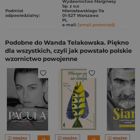
Wydawnictwo Marginesy
Sp. z o.o
Podmiot
Mierosławskiego 11a
odpowiedzialny:
01-527 Warszawa
PL
e-mail:
[email protected]
Podobne do Wanda Telakowska. Piękno
dla wszystkich, czyli jak powstało polskie
wzornictwo powojenne
KSIĄŻKA
KSIĄŻKA
KSIĄŻKA