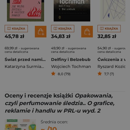
KSIĄŻKA
KSIĄŻKA
KSIĄŻKA
45,78 zł
34,83 zł
32,85 zł
69,99 zł
49,90 zł
54,90 zł
- sugerowana
- sugerowana
- sugerowa
cena detaliczna
cena detaliczna
cena detaliczna
Świat przed nami nie istniał. Jak wojna została w naszych domach
Delfiny i Belzebub
Katarzyna Surmiak-Domańska
Wojciech Tochman
Ryszard Kozioł
8,0 (79)
7,7 (7)
Oceny i recenzje książki
Opakowania,
czyli perfumowanie śledzia.. O grafice,
reklamie i handlu w PRL-u wyd. 2
Średnia ocen:
~
/10