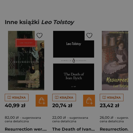
Inne książki
Leo Tolstoy
KSIĄŻKA
KSIĄŻKA
KSIĄŻKA
40,99 zł
20,74 zł
23,42 zł
82,00 zł
22,00 zł
26,00 zł
- sugerowana
- sugerowana
- sugerowa
cena detaliczna
cena detaliczna
cena detaliczna
Resurrection wer. angielska
The Death of Ivan Ilyich