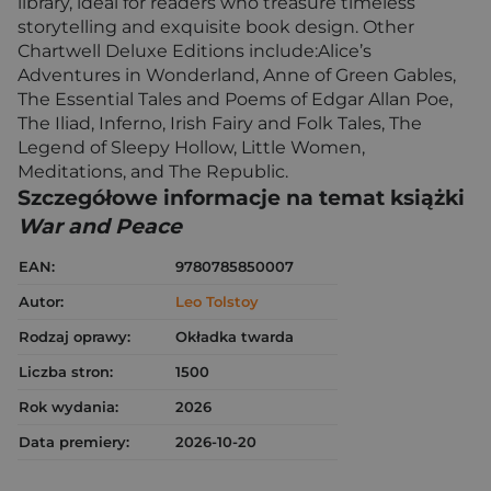
library, ideal for readers who treasure timeless
storytelling and exquisite book design. Other
Chartwell Deluxe Editions include:Alice’s
Adventures in Wonderland, Anne of Green Gables,
The Essential Tales and Poems of Edgar Allan Poe,
The Iliad, Inferno, Irish Fairy and Folk Tales, The
Legend of Sleepy Hollow, Little Women,
Meditations, and The Republic.
Szczegółowe informacje na temat książki
War and Peace
EAN:
9780785850007
Autor:
Leo Tolstoy
Rodzaj oprawy:
Okładka twarda
Liczba stron:
1500
Rok wydania:
2026
Data premiery:
2026-10-20