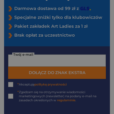
Darmowa dostawa od 99 zł z
Specjalne zniżki tylko dla klubowiczów
Pakiet zakładek Art Ladies za 1 zł
Brak opłat za uczestnictwo
Twój e-mail
DOŁĄCZ DO ZNAK EKSTRA
*
Akceptuję
politykę prywatności
*
Zgadzam się na otrzymywanie wiadomości
marketingowych (newsletter) na podany
e-mail
na
zasadach określonych w
regulaminie
.