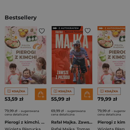
Bestsellery
KSIĄŻKA
KSIĄŻKA
KSIĄŻKA
53,59 zł
55,99 zł
79,99 zł
79,99 zł
69,99 zł
79,99 zł
- sugerowana
- sugerowana
- sugerowa
cena detaliczna
cena detaliczna
cena detaliczna
Pierogi z kimchi. Moje ulubione azjatyckie przepisy
Rafał Majka. Zawsze z przodu. Rozmawia Tomasz Kalemba - książka z autografem
Wioleta Błazucka
Rafał Majka
,
Tomasz Kalemba
Wioleta Błazuc