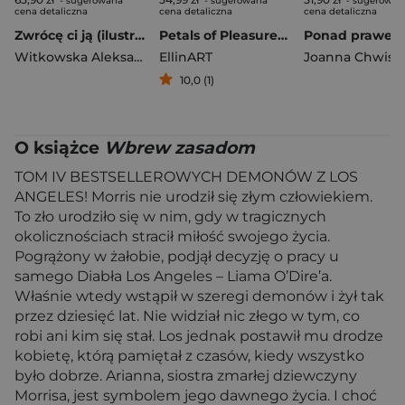
- sugerowana
- sugerowana
- sugerowan
cena detaliczna
cena detaliczna
cena detaliczna
Zwrócę ci ją (ilustrowane brzegi)
Petals of Pleasure. Gdzie tulipany rumienią się w ciszy
Witkowska Aleksandra
EllinART
Joanna Chwist
10,0 (1)
O książce
Wbrew zasadom
TOM IV BESTSELLEROWYCH DEMONÓW Z LOS
ANGELES! Morris nie urodził się złym człowiekiem.
To zło urodziło się w nim, gdy w tragicznych
okolicznościach stracił miłość swojego życia.
Pogrążony w żałobie, podjął decyzję o pracy u
samego Diabła Los Angeles – Liama O’Dire’a.
Właśnie wtedy wstąpił w szeregi demonów i żył tak
przez dziesięć lat. Nie widział nic złego w tym, co
robi ani kim się stał. Los jednak postawił mu drodze
kobietę, którą pamiętał z czasów, kiedy wszystko
było dobrze. Arianna, siostra zmarłej dziewczyny
Morrisa, jest symbolem jego dawnego życia. I choć