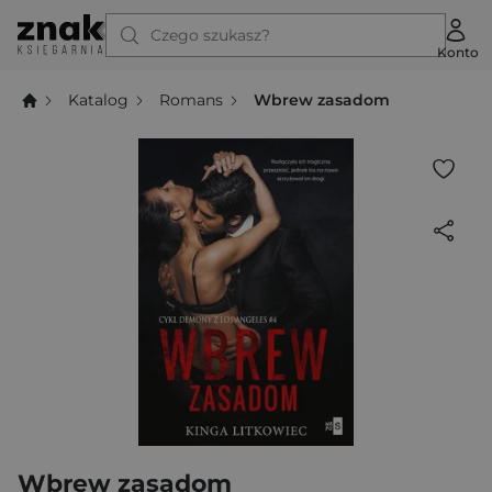
Czego szukasz?
Konto
Katalog
Romans
Wbrew zasadom
Wbrew zasadom