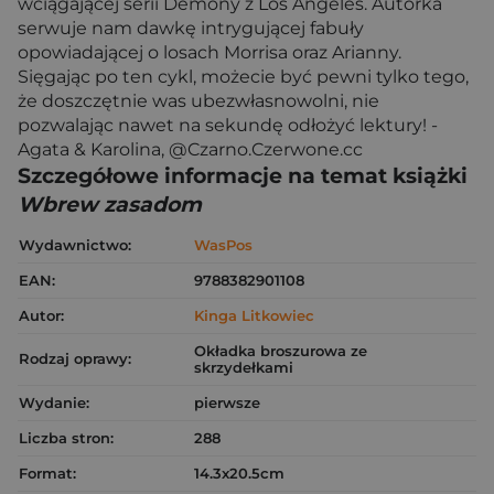
wciągającej serii Demony z Los Angeles. Autorka
serwuje nam dawkę intrygującej fabuły
opowiadającej o losach Morrisa oraz Arianny.
Sięgając po ten cykl, możecie być pewni tylko tego,
że doszczętnie was ubezwłasnowolni, nie
pozwalając nawet na sekundę odłożyć lektury! -
Agata & Karolina, @Czarno.Czerwone.cc
Szczegółowe informacje na temat książki
Wbrew zasadom
Wydawnictwo:
WasPos
EAN:
9788382901108
Autor:
Kinga Litkowiec
Okładka broszurowa ze
Rodzaj oprawy:
skrzydełkami
Wydanie:
pierwsze
Liczba stron:
288
Format:
14.3x20.5cm