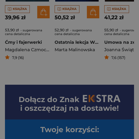
KSIĄŻKA
KSIĄŻKA
KSIĄŻKA
39,96 zł
50,52 zł
41,22 zł
53,90 zł
52,90 zł
55,90 zł
- sugerowana
- sugerowana
- sugerowa
cena detaliczna
cena detaliczna
cena detaliczna
Ćmy i fajerwerki
Ostatnia lekcja Wielkie Litery
Umowa na zem
Magdalena Czmochowska
Marta Malinowska
7,9 (16)
7,6 (157)
Dołącz do
Znak
i oszczędzaj na dostawie!
Twoje korzyści: