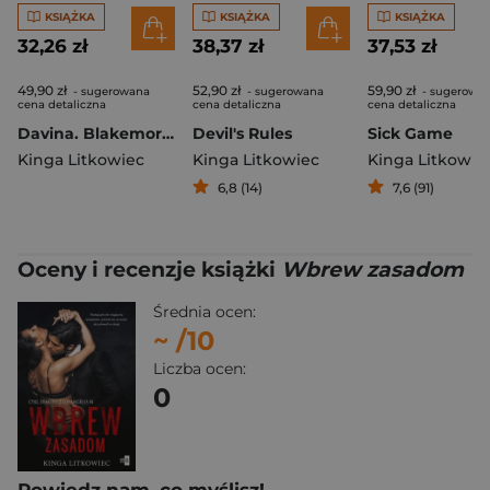
KSIĄŻKA
KSIĄŻKA
KSIĄŻKA
32,26 zł
38,37 zł
37,53 zł
49,90 zł
52,90 zł
59,90 zł
- sugerowana
- sugerowana
- sugerowa
cena detaliczna
cena detaliczna
cena detaliczna
Davina. Blakemore Family. Tom 8
Devil's Rules
Sick Game
Kinga Litkowiec
Kinga Litkowiec
Kinga Litkowie
6,8 (14)
7,6 (91)
Oceny i recenzje książki
Wbrew zasadom
Średnia ocen:
~
/10
Liczba ocen:
0
Powiedz nam, co myślisz!