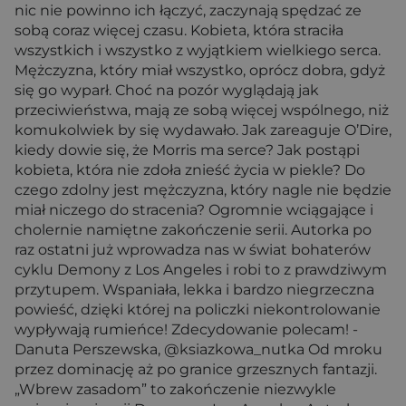
nic nie powinno ich łączyć, zaczynają spędzać ze
sobą coraz więcej czasu. Kobieta, która straciła
wszystkich i wszystko z wyjątkiem wielkiego serca.
Mężczyzna, który miał wszystko, oprócz dobra, gdyż
się go wyparł. Choć na pozór wyglądają jak
przeciwieństwa, mają ze sobą więcej wspólnego, niż
komukolwiek by się wydawało. Jak zareaguje O’Dire,
kiedy dowie się, że Morris ma serce? Jak postąpi
kobieta, która nie zdoła znieść życia w piekle? Do
czego zdolny jest mężczyzna, który nagle nie będzie
miał niczego do stracenia? Ogromnie wciągające i
cholernie namiętne zakończenie serii. Autorka po
raz ostatni już wprowadza nas w świat bohaterów
cyklu Demony z Los Angeles i robi to z prawdziwym
przytupem. Wspaniała, lekka i bardzo niegrzeczna
powieść, dzięki której na policzki niekontrolowanie
wypływają rumieńce! Zdecydowanie polecam! -
Danuta Perszewska, @ksiazkowa_nutka Od mroku
przez dominację aż po granice grzesznych fantazji.
„Wbrew zasadom” to zakończenie niezwykle