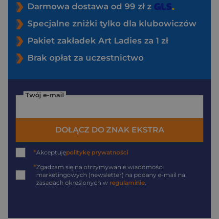
Darmowa dostawa od 99 zł z
Specjalne zniżki tylko dla klubowiczów
Pakiet zakładek Art Ladies za 1 zł
Brak opłat za uczestnictwo
Twój e-mail
DOŁĄCZ DO ZNAK EKSTRA
*
Akceptuję
politykę prywatności
*
Zgadzam się na otrzymywanie wiadomości
marketingowych (newsletter) na podany
e-mail
na
zasadach określonych w
regulaminie
.