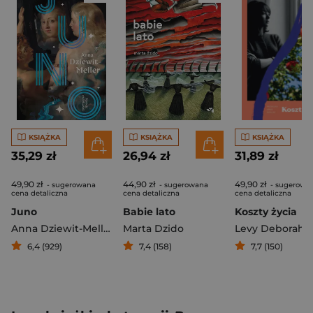
KSIĄŻKA
KSIĄŻKA
KSIĄŻKA
35,29 zł
26,94 zł
31,89 zł
49,90 zł
44,90 zł
49,90 zł
- sugerowana
- sugerowana
- sugerowa
cena detaliczna
cena detaliczna
cena detaliczna
Juno
Babie lato
Koszty życia
Anna Dziewit-Meller
Marta Dzido
Levy Deborah
6,4 (929)
7,4 (158)
7,7 (150)