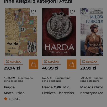
Inne książki z kategorii
Proza
KSIĄŻKA
KSIĄŻKA
KSIĄŻKA
29,94 zł
46,99 zł
29,99 zł
49,90 zł
67,99 zł
49,90 zł
- sugerowana
- sugerowana
- sugerowa
cena detaliczna
cena detaliczna
cena detaliczna
Frajda
Harda OPR. MK.
Marta Dzido
Elżbieta Cherezińska
Katarzyna Malu
6,8 (513)