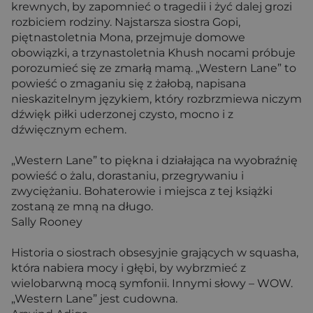
krewnych, by zapomnieć o tragedii i żyć dalej grozi
rozbiciem rodziny. Najstarsza siostra Gopi,
piętnastoletnia Mona, przejmuje domowe
obowiązki, a trzynastoletnia Khush nocami próbuje
porozumieć się ze zmarłą mamą. „Western Lane” to
powieść o zmaganiu się z żałobą, napisana
nieskazitelnym językiem, który rozbrzmiewa niczym
dźwięk piłki uderzonej czysto, mocno i z
dźwięcznym echem.
„Western Lane” to piękna i działająca na wyobraźnię
powieść o żalu, dorastaniu, przegrywaniu i
zwyciężaniu. Bohaterowie i miejsca z tej książki
zostaną ze mną na długo.
Sally Rooney
Historia o siostrach obsesyjnie grających w squasha,
która nabiera mocy i głębi, by wybrzmieć z
wielobarwną mocą symfonii. Innymi słowy – WOW.
„Western Lane” jest cudowna.