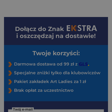
Dołącz do
Znak
i oszczędzaj na dostawie!
Twoje korzyści:
Darmowa dostawa od 99 zł z
Specjalne zniżki tylko dla klubowiczów
Pakiet zakładek Art Ladies za 1 zł
Brak opłat za uczestnictwo
Twój e-mail