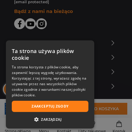
[email protected]
Bądź z nami na bieżąco
O Księgarni Znak
Ta strona używa plików
cookie
Zakupy u nas
Ta strona korzysta z plików cookie, aby
Nasza oferta
zapewnić lepszą wygodę użytkowania.
Korzystając z tej strony, wyrażasz zgodę na
używanie przez nas wszystkich plików
Nasi autorzy
cookie zgodnie z warunkami naszej polityki
plików cookie.
ZAAKCEPTUJ ZGODY
28,99 zł
DO KOSZYKA
ZARZĄDZAJ
NIEZBĘDNE
Strona główna
Menu
Kontakt
Listy zakupowe
Koszyk