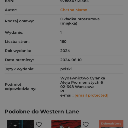
EAN:
9788367121484
Autor:
Chetna Maroo
Okładka broszurowa
Rodzaj oprawy:
(miękka)
Wydanie:
1
Liczba stron:
160
Rok wydania:
2024
Data premiery:
2024-06-10
Język wydania:
polski
Wydawnictwo Cyranka
Aleja Promienistych 6
Podmiot
02-648 Warszawa
odpowiedzialny:
PL
e-mail:
[email protected]
Podobne do Western Lane