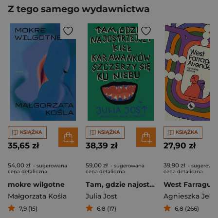
Z tego samego wydawnictwa
KSIĄŻKA
KSIĄŻKA
KSIĄŻKA
35,65 zł
38,39 zł
27,90 zł
54,00 zł
59,00 zł
39,90 zł
- sugerowana
- sugerowana
- sugerowa
cena detaliczna
cena detaliczna
cena detaliczna
mokre wilgotne
Tam, gdzie najostrzejszy kieł Karawanków szczerzy się ku niebu
Małgorzata Kośla
Julia Jost
Agnieszka Jelo
7,9 (15)
6,8 (17)
6,8 (266)