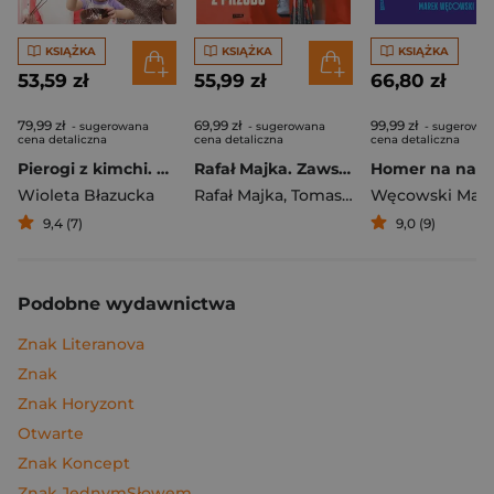
KSIĄŻKA
KSIĄŻKA
KSIĄŻKA
53,59 zł
55,99 zł
66,80 zł
79,99 zł
69,99 zł
99,99 zł
- sugerowana
- sugerowana
- sugerowa
cena detaliczna
cena detaliczna
cena detaliczna
Pierogi z kimchi. Moje ulubione azjatyckie przepisy
Rafał Majka. Zawsze z przodu. Rozmawia Tomasz Kalemba - książka z autografem
Wioleta Błazucka
Rafał Majka
,
Tomasz Kalemba
Węcowski Mar
9,4 (7)
9,0 (9)
Podobne wydawnictwa
Znak Literanova
Znak
Znak Horyzont
Otwarte
Znak Koncept
Znak JednymSłowem