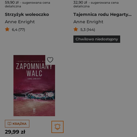
59,90 zł
32,90 zł
- sugerowana cena
- sugerowana cena
detaliczna
detaliczna
Strzyżyk woleoczko
Tajemnica rodu Hegartych
Anne Enright
Anne Enright
6,4 (77)
5,3 (144)
Chwilowo niedostępny
KSIĄŻKA
29,99 zł