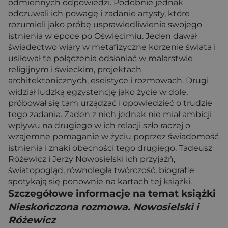
odmiennych odpowiedzi. Podobnie jednak
odczuwali ich powagę i zadanie artysty, które
rozumieli jako próbę usprawiedliwienia swojego
istnienia w epoce po Oświęcimiu. Jeden dawał
świadectwo wiary w metafizyczne korzenie świata i
usiłował te połączenia odsłaniać w malarstwie
religijnym i świeckim, projektach
architektonicznych, eseistyce i rozmowach. Drugi
widział ludzką egzystencję jako życie w dole,
próbował się tam urządzać i opowiedzieć o trudzie
tego zadania. Żaden z nich jednak nie miał ambicji
wpływu na drugiego w ich relacji szło raczej o
wzajemne pomaganie w życiu poprzez świadomość
istnienia i znaki obecności tego drugiego. Tadeusz
Różewicz i Jerzy Nowosielski ich przyjaźń,
światopogląd, równoległa twórczość, biografie
spotykają się ponownie na kartach tej książki.
Szczegółowe informacje na temat książki
Nieskończona rozmowa. Nowosielski i
Różewicz