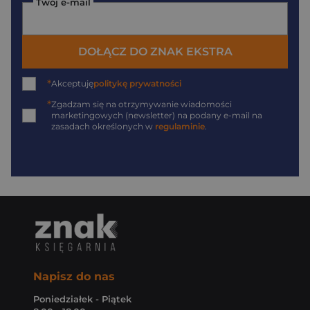
Twój e-mail
DOŁĄCZ DO ZNAK EKSTRA
*
Akceptuję
politykę prywatności
*
Zgadzam się na otrzymywanie wiadomości
marketingowych (newsletter) na podany
e-mail
na
zasadach określonych w
regulaminie
.
Napisz do nas
Poniedziałek - Piątek