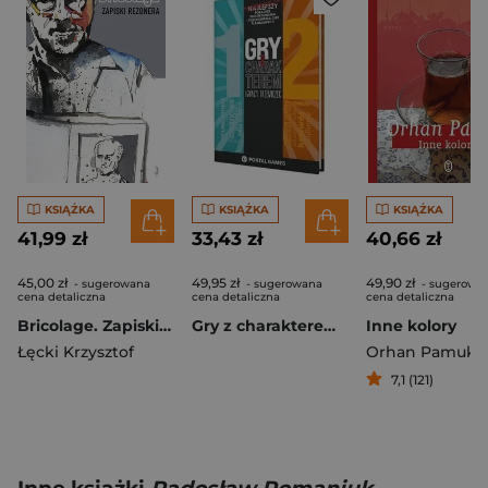
KSIĄŻKA
KSIĄŻKA
KSIĄŻKA
41,99 zł
33,43 zł
40,66 zł
45,00 zł
49,95 zł
49,90 zł
- sugerowana
- sugerowana
- sugerowa
cena detaliczna
cena detaliczna
cena detaliczna
Bricolage. Zapiski rezonera
Gry z charakterem 1+2 PORTAL
Inne kolory
Łęcki Krzysztof
Orhan Pamuk
7,1 (121)