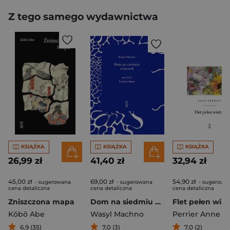
Z tego samego wydawnictwa
KSIĄŻKA
KSIĄŻKA
KSIĄŻKA
26,99 zł
41,40 zł
32,94 zł
45,00 zł
69,00 zł
54,90 zł
- sugerowana
- sugerowana
- sugerowa
cena detaliczna
cena detaliczna
cena detaliczna
Zniszczona mapa
Dom na siedmiu wiatrach
Flet pełen wiat
Kōbō Abe
Wasyl Machno
Perrier Anne
6,9 (35)
7,0 (3)
7,0 (2)