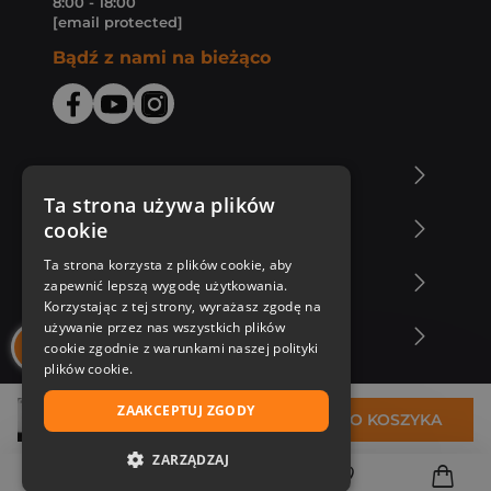
8:00 - 18:00
[email protected]
Bądź z nami na bieżąco
O Księgarni Znak
Ta strona używa plików
cookie
Zakupy u nas
Ta strona korzysta z plików cookie, aby
Nasza oferta
zapewnić lepszą wygodę użytkowania.
Korzystając z tej strony, wyrażasz zgodę na
używanie przez nas wszystkich plików
Nasi autorzy
cookie zgodnie z warunkami naszej polityki
plików cookie.
ZAAKCEPTUJ ZGODY
41,40 zł
DO KOSZYKA
ZARZĄDZAJ