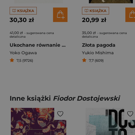
KSIĄŻKA
KSIĄŻKA
30,30 zł
20,99 zł
41,00 zł
35,00 zł
- sugerowana cena
- sugerowana cena
detaliczna
detaliczna
Ukochane równanie profesora
Złota pagoda
Yoko Ogawa
Yukio Mishima
7,5 (9726)
7,7 (609)
Inne książki
Fiodor Dostojewski