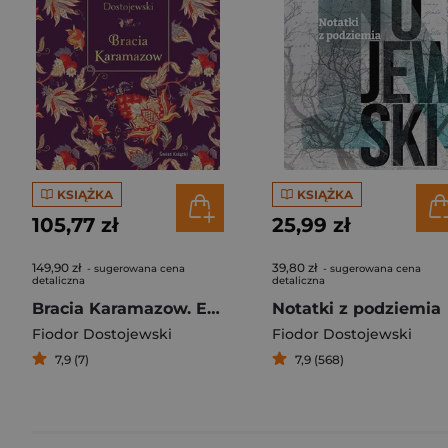
KSIĄŻKA
KSIĄŻKA
105,77 zł
25,99 zł
149,90 zł
39,80 zł
- sugerowana cena
- sugerowana cena
detaliczna
detaliczna
Bracia Karamazow. Edycja elegancka
Notatki z podziemia
Fiodor Dostojewski
Fiodor Dostojewski
7,9 (7)
7,9 (568)