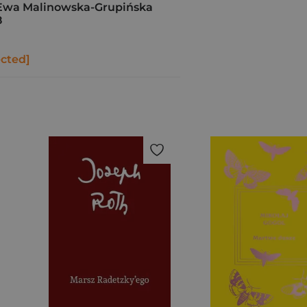
wa Malinowska-Grupińska
8
ected]