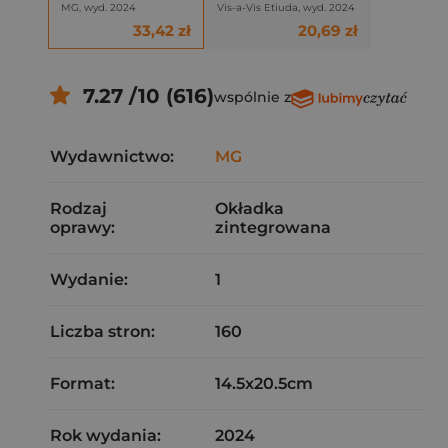
MG, wyd. 2024
Vis-a-Vis Etiuda, wyd. 2024
33,42 zł
20,69 zł
7.27 /10 (616)
wspólnie z
Wydawnictwo:
MG
Rodzaj
Okładka
oprawy:
zintegrowana
Wydanie:
1
Liczba stron:
160
Format:
14.5x20.5cm
Rok wydania:
2024