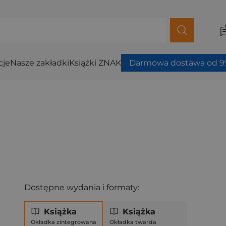
cje
Nasze zakładki
Książki ZNAK
Darmowa dostawa od 99
Dostępne wydania i formaty:
Książka
Książka
Okładka zintegrowana
Okładka twarda