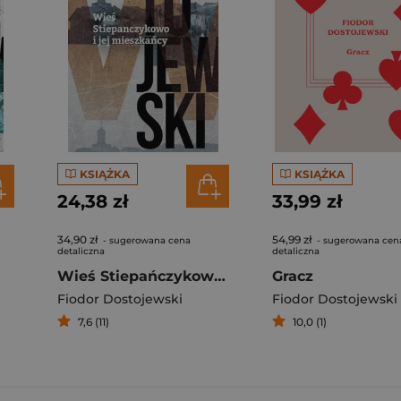
KSIĄŻKA
KSIĄŻKA
24,38 zł
33,99 zł
34,90 zł
54,99 zł
- sugerowana cena
- sugerowana cen
detaliczna
detaliczna
Wieś Stiepańczykowo i jej mieszkańcy
Gracz
Fiodor Dostojewski
Fiodor Dostojewski
7,6 (11)
10,0 (1)