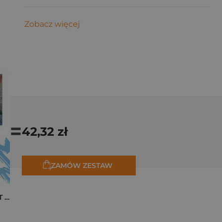
Zobacz więcej
=
42,32 zł
ZAMÓW ZESTAW
Pakiet zakładek ART Monet