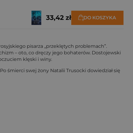
33,42 zł
DO KOSZYKA
osyjskiego pisarza „przeklętych problemach”.
hizm – oto, co dręczy jego bohaterów. Dostojewski
czuciem klęski i winy.
 śmierci swej żony Natalii Trusocki dowiedział się