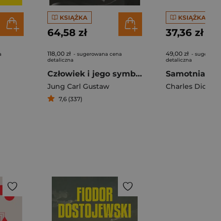
KSIĄŻKA
KSIĄŻKA
64,58 zł
37,36 zł
118,00 zł
49,00 zł
a
- sugerowana cena
- sugerowa
detaliczna
detaliczna
Człowiek i jego symbole
Samotnia To
Jung Carl Gustaw
Charles Dicken
7,6 (337)