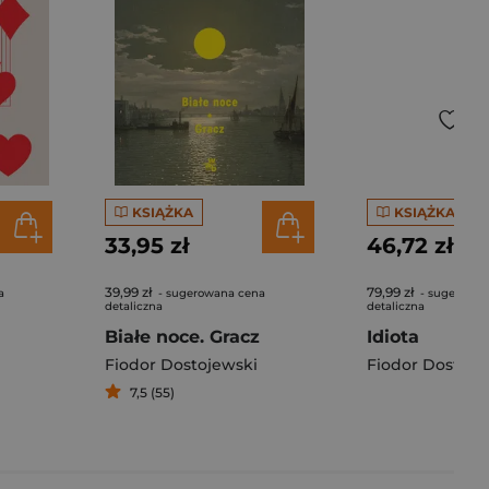
KSIĄŻKA
KSIĄŻKA
33,95 zł
46,72 zł
39,99 zł
79,99 zł
a
- sugerowana cena
- sugerowan
detaliczna
detaliczna
Białe noce. Gracz
Idiota
Fiodor Dostojewski
Fiodor Dostoje
7,5 (55)