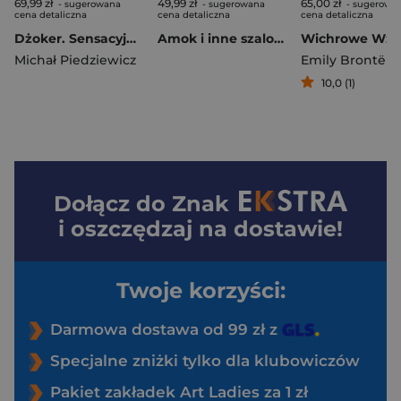
69,99 zł
49,99 zł
65,00 zł
- sugerowana
- sugerowana
- sugerowa
cena detaliczna
cena detaliczna
cena detaliczna
Dżoker. Sensacyjna opowieść o Gdyni
Amok i inne szalone opowiadania
Michał Piedziewicz
Emily Brontë
10,0 (1)
Dołącz do
Znak
i oszczędzaj na dostawie!
Twoje korzyści:
Darmowa dostawa od 99 zł z
Specjalne zniżki tylko dla klubowiczów
Pakiet zakładek Art Ladies za 1 zł