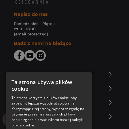
Napisz do nas
Poniedziałek - Piątek
8:00 - 18:00
[email protected]
Bądź z nami na bieżąco
O Księgarni Znak
Ta strona używa plików
cookie
Zakupy u nas
Ta strona korzysta z plików cookie, aby
Nasza oferta
zapewnić lepszą wygodę użytkowania.
Korzystając z tej strony, wyrażasz zgodę na
używanie przez nas wszystkich plików
Nasi autorzy
cookie zgodnie z warunkami naszej polityki
plików cookie.