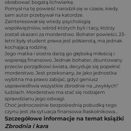
obrabować bogatą lichwiarkę.
Pomysł na tę powieść narodził się w czasie, kiedy
sam autor przebywał na katordze.
Zainteresował się wtedy psychologią
współwięźniów, wśród których byli i tacy, którzy
zostali skazani za morderstwo. Bohater powieści, 23-
letni były student prawa jest półsierotą, ma jednak
kochającą rodzinę.
Jego matka i siostra darzą go głęboką miłością i
wspierają finansowo. Jednak bohater, zbuntowany
przeciw porządkowi świata, decyduje się popełnić
morderstwo. Jest przekonany, że jako jednostka
wybitna ma prawo zabijać, gdyż geniusz
usprawiedliwia wszystkie zbrodnie na „zwykłych”
ludziach. Morderstwo ma stać się rodzajem
sprawdzianu jego odwagi.
Choć jednocześnie bezpośrednią pobudką tego
czynu jest zła sytuacja finansowa Raskolnikowa…
Szczegółowe informacje na temat książki
Zbrodnia i kara