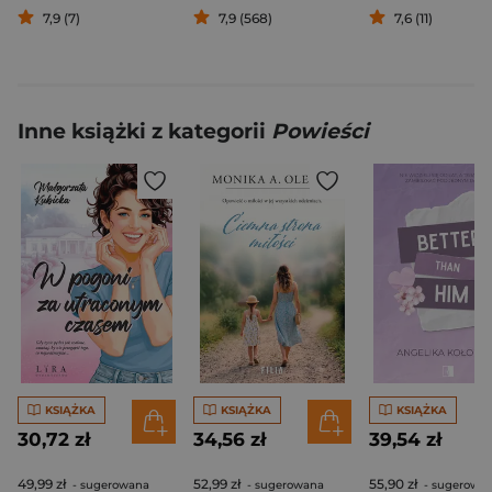
7,9 (7)
7,9 (568)
7,6 (11)
Inne książki z kategorii
Powieści
KSIĄŻKA
KSIĄŻKA
KSIĄŻKA
30,72 zł
34,56 zł
39,54 zł
49,99 zł
52,99 zł
55,90 zł
- sugerowana
- sugerowana
- sugerowa