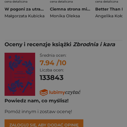
cena detaliczna
cena detaliczna
cena detaliczna
W pogoni za utraconym czasem
Ciemna strona miłości
Better Than H
Małgorzata Kubicka
Monika Oleksa
Angelika Kołodz
Oceny i recenzje książki
Zbrodnia i kara
Średnia ocen:
7.94
/10
Liczba ocen:
133843
Powiedz nam, co myślisz!
Pomóż innym i zostaw ocenę!
ZALOGUJ SIĘ, ABY DODAĆ OPINIĘ