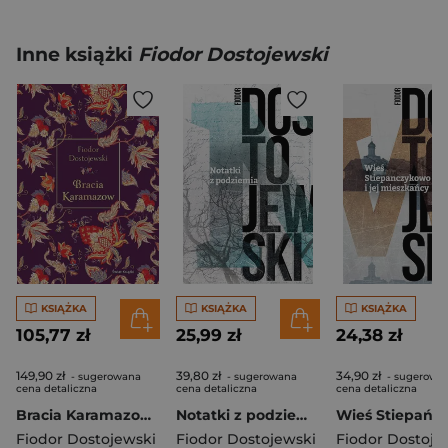
Inne książki
Fiodor Dostojewski
KSIĄŻKA
KSIĄŻKA
KSIĄŻKA
105,77 zł
25,99 zł
24,38 zł
149,90 zł
39,80 zł
34,90 zł
- sugerowana
- sugerowana
- sugerowa
cena detaliczna
cena detaliczna
cena detaliczna
Bracia Karamazow. Edycja elegancka
Notatki z podziemia
Fiodor Dostojewski
Fiodor Dostojewski
Fiodor Dostoje