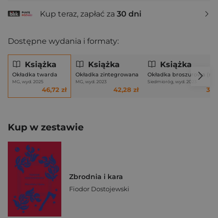
Kup teraz, zapłać za
30 dni
Dostępne wydania i formaty:
Książka
Książka
Książka
Okładka twarda
Okładka zintegrowana
Okładka broszurowa (mi
MG, wyd. 2025
MG, wyd. 2023
Siedmioróg, wyd. 2023
46,72 zł
42,28 zł
34,
Kup w zestawie
Zbrodnia i kara
Fiodor Dostojewski