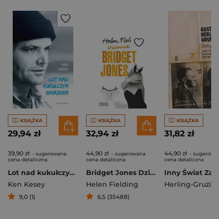
KSIĄŻKA
KSIĄŻKA
KSIĄŻKA
29,94 zł
32,94 zł
31,82 zł
39,90 zł
44,90 zł
44,90 zł
- sugerowana
- sugerowana
- sugerowa
cena detaliczna
cena detaliczna
cena detaliczna
Lot nad kukułczym gniazdem
Bridget Jones Dziennik
Ken Kesey
Helen Fielding
9,0 (1)
6,5 (35488)