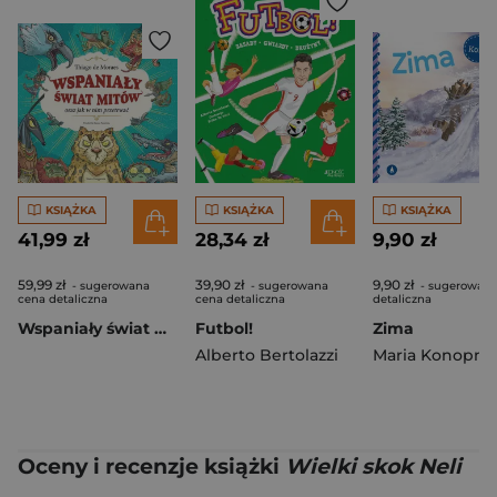
KSIĄŻKA
KSIĄŻKA
KSIĄŻKA
41,99 zł
28,34 zł
9,90 zł
59,99 zł
39,90 zł
9,90 zł
- sugerowana
- sugerowana
- sugerowana
cena detaliczna
cena detaliczna
detaliczna
Wspaniały świat mitów oraz jak w nim przetrwać
Futbol!
Zima
Alberto Bertolazzi
Maria Konopni
Oceny i recenzje książki
Wielki skok Neli