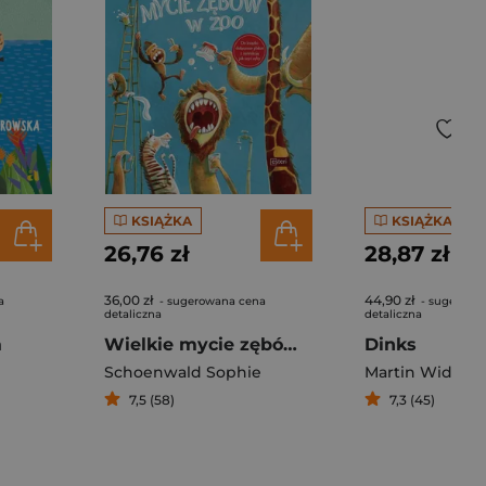
KSIĄŻKA
KSIĄŻKA
26,76 zł
28,87 zł
36,00 zł
44,90 zł
a
- sugerowana cena
- sugerowa
detaliczna
detaliczna
a
Wielkie mycie zębów w zoo
Dinks
Schoenwald Sophie
Martin Widmar
7,5 (58)
7,3 (45)