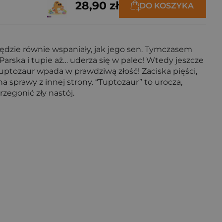
28,90 zł
DO KOSZYKA
będzie równie wspaniały, jak jego sen. Tymczasem
Parska i tupie aż… uderza się w palec! Wtedy jeszcze
Tuptozaur wpada w prawdziwą złość! Zaciska pięści,
 na sprawy z innej strony. “Tuptozaur” to urocza,
zegonić zły nastój.