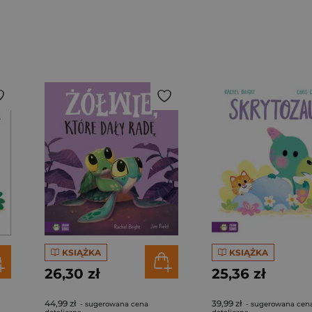
KSIĄŻKA
KSIĄŻKA
26,30 zł
25,36 zł
44,99 zł
39,99 zł
- sugerowana cena
- sugerowana cen