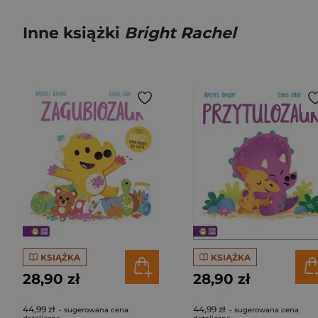
Inne książki
Bright Rachel
KSIĄŻKA
KSIĄŻKA
28,90 zł
28,90 zł
44,99 zł
44,99 zł
- sugerowana cena
- sugerowana cena