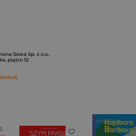
ona Sowa Sp. z o.o.
94, piętro 12
a
tected]