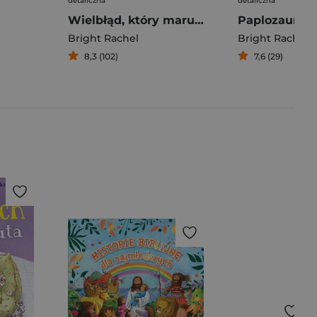
detaliczna
detaliczna
Wielbłąd, który marudził
Paplozaur
Bright Rachel
Bright Rachel
8,3 (102)
7,6 (29)