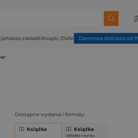
cje
Nasze zakładki
Książki ZNAK
Darmowa dostawa od 99
aur
Dostępne wydania i formaty:
Książka
Książka
Okładka twarda