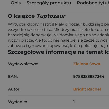
Opis
Szczegóły produktu
Podobne tytuł
O książce
Tuptozaur
Wytuptaj dobry nastrój! Mały dinozaur budzi się z 
wszystko idzie nie tak… Młodszy braciszek dokucza m
bardziej się denerwuje. Na domiar złego na śniadani
ryczy i płacze. Ale to, co nie najlepiej się zaczęło, w
zabawna i rymowana opowieść, która pokazuje najmłod
Szczegółowe informacje na temat k
Wydawnictwo:
Zielona Sowa
EAN:
9788383887364
Autor:
Bright Rachel
Wydanie:
1