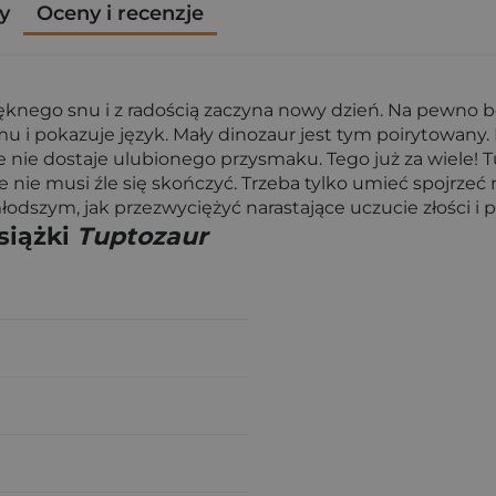
y
Oceny i recenzje
pięknego snu i z radością zaczyna nowy dzień. Na pewno 
u i pokazuje język. Mały dinozaur jest tym poirytowany. 
e nie dostaje ulubionego przysmaku. Tego już za wiele! 
cale nie musi źle się skończyć. Trzeba tylko umieć spojrzeć
szym, jak przezwyciężyć narastające uczucie złości i pr
siążki
Tuptozaur