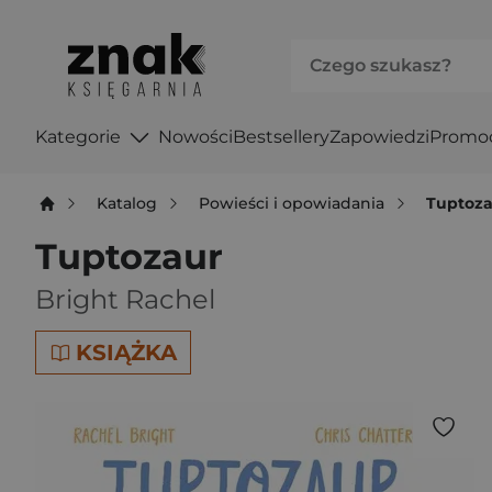
Kategorie
Nowości
Bestsellery
Zapowiedzi
Promo
Katalog
Powieści i opowiadania
Tuptoz
Tuptozaur
Bright Rachel
KSIĄŻKA