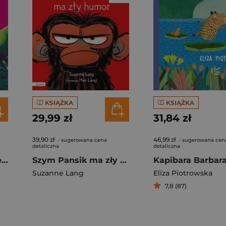
KSIĄŻKA
KSIĄŻKA
29,99 zł
31,84 zł
39,90 zł
46,99 zł
- sugerowana cena
- sugerowana cen
detaliczna
detaliczna
Gekon, który odkrył echo
Szym Pansik ma zły humor
Kapibara Barbar
Suzanne Lang
Eliza Piotrowska
7,8 (87)