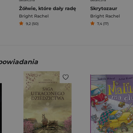
detaliczna
detaliczna
Żółwie, które dały radę
Skrytozaur
Bright Rachel
Bright Rachel
9,2 (50)
7,4 (17)
opowiadania