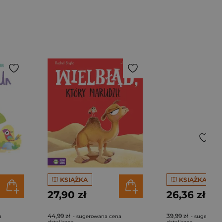
KSIĄŻKA
KSIĄŻKA
27,90 zł
26,36 zł
44,99 zł
39,99 zł
a
- sugerowana cena
- sugerowan