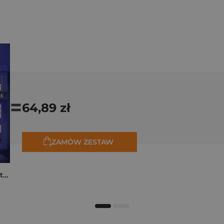
=
64,89 zł
ZAMÓW ZESTAW
Moja rodzina na piętrze