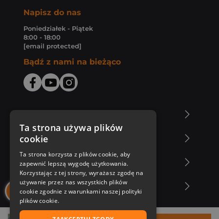
Napisz do nas
Poniedziałek - Piątek
8:00 - 18:00
[email protected]
Bądź z nami na bieżąco
O Księgarni Znak
Ta strona używa plików
cookie
Zakupy u nas
Ta strona korzysta z plików cookie, aby
Nasza oferta
zapewnić lepszą wygodę użytkowania.
Korzystając z tej strony, wyrażasz zgodę na
używanie przez nas wszystkich plików
Nasi autorzy
cookie zgodnie z warunkami naszej polityki
plików cookie.