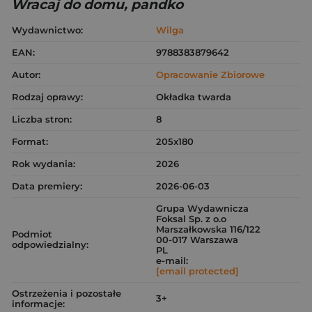
Wracaj do domu, pandko
Wydawnictwo:
Wilga
EAN:
9788383879642
Autor:
Opracowanie Zbiorowe
Rodzaj oprawy:
Okładka twarda
Liczba stron:
8
Format:
205x180
Rok wydania:
2026
Data premiery:
2026-06-03
Grupa Wydawnicza
Foksal Sp. z o.o
Marszałkowska 116/122
Podmiot
00-017 Warszawa
odpowiedzialny:
PL
e-mail:
[email protected]
Ostrzeżenia i pozostałe
3+
informacje: