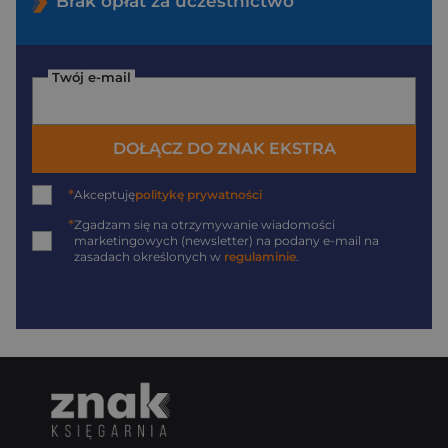
Brak opłat za uczestnictwo
Twój e-mail
DOŁĄCZ DO ZNAK EKSTRA
*
Akceptuję
politykę prywatności
*
Zgadzam się na otrzymywanie wiadomości
marketingowych (newsletter) na podany
e-mail
na
zasadach określonych w
regulaminie
.