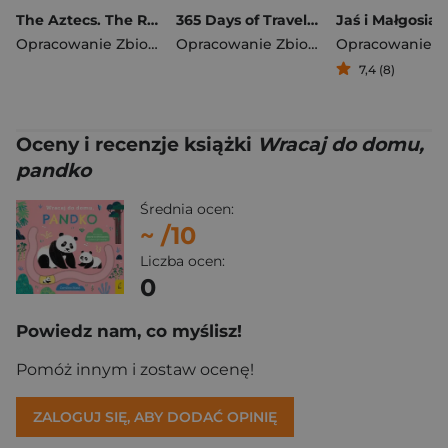
The Aztecs. The Rise and Fall of a Mighty Empire
365 Days of Travel. Lonely Planet
Jaś i Małgosia
Opracowanie Zbiorowe
Opracowanie Zbiorowe
7,4 (8)
Oceny i recenzje książki
Wracaj do domu,
pandko
Średnia ocen:
~
/10
Liczba ocen:
0
Powiedz nam, co myślisz!
Pomóż innym i zostaw ocenę!
ZALOGUJ SIĘ, ABY DODAĆ OPINIĘ