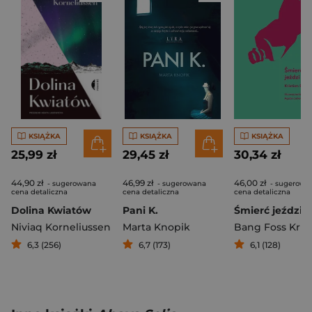
KSIĄŻKA
KSIĄŻKA
KSIĄŻKA
25,99 zł
29,45 zł
30,34 zł
44,90 zł
46,99 zł
46,00 zł
- sugerowana
- sugerowana
- sugerowa
cena detaliczna
cena detaliczna
cena detaliczna
Dolina Kwiatów
Pani K.
Śmierć jeździ 
Niviaq Korneliussen
Marta Knopik
Bang Foss Krist
6,3 (256)
6,7 (173)
6,1 (128)