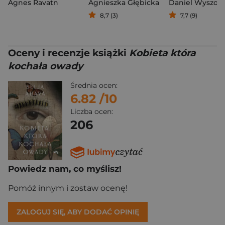
Agnes Ravatn
Agnieszka Głębicka
8,7 (3)
7,7 (9)
Oceny i recenzje książki
Kobieta która
kochała owady
Średnia ocen:
6.82
/10
Liczba ocen:
206
Powiedz nam, co myślisz!
Pomóż innym i zostaw ocenę!
ZALOGUJ SIĘ, ABY DODAĆ OPINIĘ