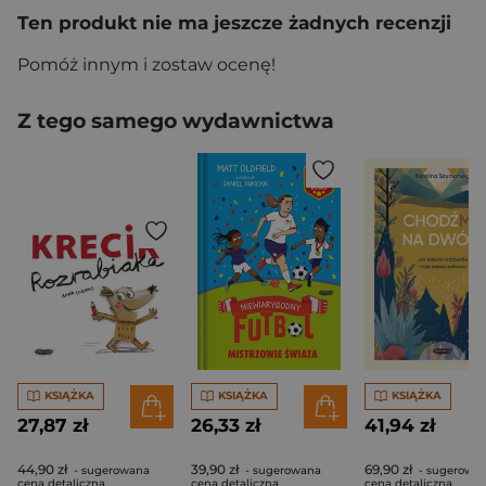
Ten produkt nie ma jeszcze żadnych recenzji
Pomóż innym i zostaw ocenę!
Z tego samego wydawnictwa
KSIĄŻKA
KSIĄŻKA
KSIĄŻKA
27,87 zł
26,33 zł
41,94 zł
44,90 zł
39,90 zł
69,90 zł
- sugerowana
- sugerowana
- sugerowa
cena detaliczna
cena detaliczna
cena detaliczna