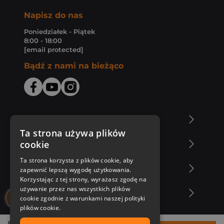
Napisz do nas
Poniedziałek - Piątek
8:00 - 18:00
[email protected]
Bądź z nami na bieżąco
O Księgarni Znak
Ta strona używa plików
cookie
Zakupy u nas
Ta strona korzysta z plików cookie, aby
Nasza oferta
zapewnić lepszą wygodę użytkowania.
Korzystając z tej strony, wyrażasz zgodę na
używanie przez nas wszystkich plików
Nasi autorzy
cookie zgodnie z warunkami naszej polityki
plików cookie.