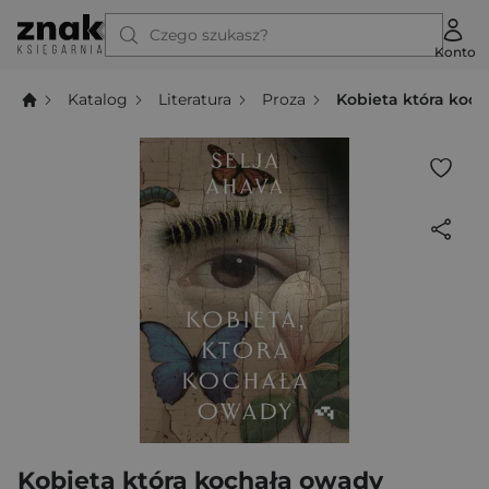
Czego szukasz?
Konto
Katalog
Literatura
Proza
Kobieta która koc
Kobieta która kochała owady