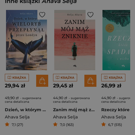
Inne książki
Ahava Selja
KSIĄŻKA
KSIĄŻKA
KSIĄŻKA
29,94 zł
29,45 zł
26,99 zł
49,90 zł
44,90 zł
44,90 zł
- sugerowana
- sugerowana
- sugerowa
cena detaliczna
cena detaliczna
cena detaliczna
Dzień, w którym wieloryb przepłynął przez Londyn
Zanim mój mąż zniknie
Ahava Selja
Ahava Selja
Ahava Selja
7,1 (27)
7,0 (163)
6,7 (515)