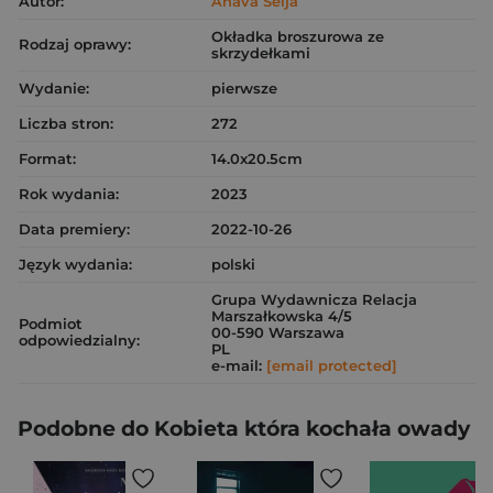
Autor:
Ahava Selja
Okładka broszurowa ze
Rodzaj oprawy:
skrzydełkami
Wydanie:
pierwsze
Liczba stron:
272
Format:
14.0x20.5cm
Rok wydania:
2023
Data premiery:
2022-10-26
Język wydania:
polski
Grupa Wydawnicza Relacja
Marszałkowska 4/5
Podmiot
00-590 Warszawa
odpowiedzialny:
PL
e-mail:
[email protected]
Podobne do Kobieta która kochała owady