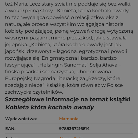
też Maria. Lecz stary świat nie poddaje się bez walki,
a wokół płoną stosy… Kobieta, która kochała owady
to zachwycająca opowieść o relacji człowieka z
naturą, ale przede wszystkim wciągająca historia
kobiety podążającej pełną wyzwań drogą wytyczoną
własnymi pasjami, mimo przeszkód, jakie stawiała
jej epoka. „Kobieta, która kochała owady jest jak
japoński drzeworyt – łagodna, egzotyczna i powoli
rozwijająca się. Enigmatyczna i bardzo, bardzo
fascynująca”. „Helsingin Sanomat” Selja Ahava –
fińska pisarka i scenarzystka, uhonorowana
Europejską Nagrodą Literacką za „Rzeczy, które
spadają z nieba”, książkę, która również w Polsce
zachwyciła czytelników.
Szczegółowe informacje na temat książki
Kobieta która kochała owady
Wydawnictwo:
Mamania
EAN:
9788367216814