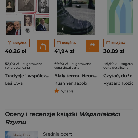
KSIĄŻKA
KSIĄŻKA
KSIĄŻKA
40,26 zł
41,94 zł
30,89 zł
52,00 zł
69,90 zł
49,90 zł
- sugerowana
- sugerowana
- sugerowa
cena detaliczna
cena detaliczna
cena detaliczna
Tradycje i współczesność polskiej samoorganizacji obywatelskiej. Wybrane wątki z dziejów instytucji
Biały terror. Neonaziści w Niemczech
Leś Ewa
Kushner Jacob
Ryszard Kozioł
7,2 (31)
Oceny i recenzje książki
Wspaniałości
Rzymu
Średnia ocen: