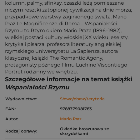
kolumn, palmy, sfinksy, czaszki leżą pomieszane
niczym resztki zatopionej cywilizacji na dnie morza;
przypadkowe warstwy zaginionego świata. Mario
Praz Le Magnificenze di Roma – Wspaniałości
Rzymu to Rzym okiem Mario Praza (1896–1982),
wielkiej postaci kultury włoskiej XX wieku, eseisty,
krytyka i pisarza, profesora literatury angielskiej
rzymskiego uniwersytetu La Sapienza, autora
klasycznej książki The Romantic Agony,
protagonisty późnego filmu Luchino Viscontiego
Portret rodzinny we wnętrzu.
Szczegółowe informacje na temat książki
Wspaniałości Rzymu
Wydawnictwo:
Słowo/obraz/terytoria
EAN:
9788379081783
Autor:
Mario Praz
Okładka broszurowa ze
Rodzaj oprawy:
skrzydełkami