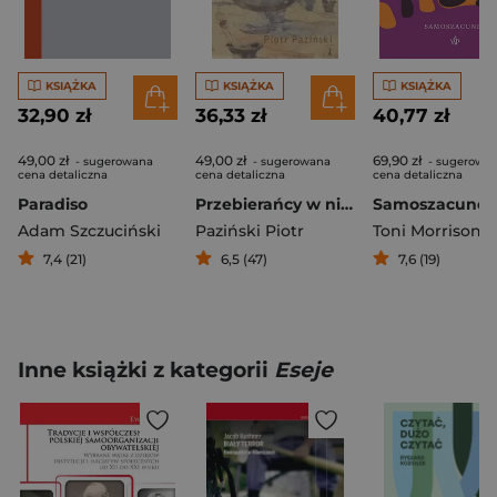
KSIĄŻKA
KSIĄŻKA
KSIĄŻKA
32,90 zł
36,33 zł
40,77 zł
49,00 zł
49,00 zł
69,90 zł
- sugerowana
- sugerowana
- sugerowa
cena detaliczna
cena detaliczna
cena detaliczna
Paradiso
Przebierańcy w nicości Rzecz o malarstwie Witolda Wojtkiewicza
Adam Szczuciński
Paziński Piotr
Toni Morrison
7,4 (21)
6,5 (47)
7,6 (19)
Inne książki z kategorii
Eseje