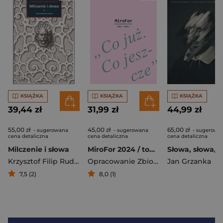
KSIĄŻKA
KSIĄŻKA
KSIĄŻKA
39,44 zł
31,99 zł
44,99 zł
55,00 zł
45,00 zł
65,00 zł
- sugerowana
- sugerowana
- sugerowa
cena detaliczna
cena detaliczna
cena detaliczna
Milczenie i słowa
MiroFor 2024 / tom 4: „Co już. Co jeszcze”
Krzysztof Filip Rudolf
Opracowanie Zbiorowe
Jan Grzanka
7,5 (2)
8,0 (1)