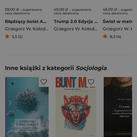
59,00 zł
49,00 zł
45,00 zł
- sugerowana
- sugerowana
- sugerowa
cena detaliczna
cena detaliczna
cena detaliczna
Błądzący świat Absurd i rozsądek w ekonomii i polityce
Trump 2.0 Edycja limitowana z autografem
Grzegorz W. Kołodko
Grzegorz W. Kołodko
5,5 (2)
8,3 (4)
Inne książki z kategorii
Socjologia