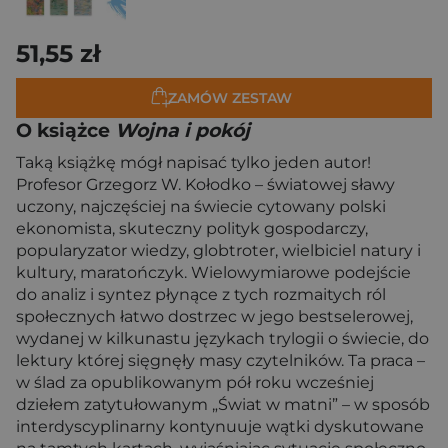
51,55 zł
ZAMÓW ZESTAW
O książce
Wojna i pokój
Taką książkę mógł napisać tylko jeden autor!
Profesor Grzegorz W. Kołodko – światowej sławy
uczony, najczęściej na świecie cytowany polski
ekonomista, skuteczny polityk gospodarczy,
popularyzator wiedzy, globtroter, wielbiciel natury i
kultury, maratończyk. Wielowymiarowe podejście
do analiz i syntez płynące z tych rozmaitych ról
społecznych łatwo dostrzec w jego bestselerowej,
wydanej w kilkunastu językach trylogii o świecie, do
lektury której sięgnęły masy czytelników. Ta praca –
w ślad za opublikowanym pół roku wcześniej
dziełem zatytułowanym „Świat w matni” – w sposób
interdyscyplinarny kontynuuje wątki dyskutowane