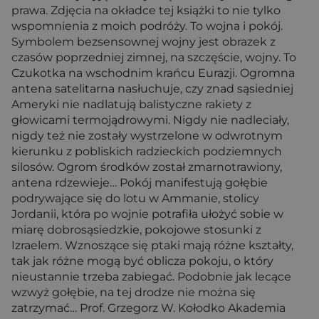
prawa. Zdjęcia na okładce tej książki to nie tylko
wspomnienia z moich podróży. To wojna i pokój.
Symbolem bezsensownej wojny jest obrazek z
czasów poprzedniej zimnej, na szczęście, wojny. To
Czukotka na wschodnim krańcu Eurazji. Ogromna
antena satelitarna nasłuchuje, czy znad sąsiedniej
Ameryki nie nadlatują balistyczne rakiety z
głowicami termojądrowymi. Nigdy nie nadleciały,
nigdy też nie zostały wystrzelone w odwrotnym
kierunku z pobliskich radzieckich podziemnych
silosów. Ogrom środków został zmarnotrawiony,
antena rdzewieje… Pokój manifestują gołębie
podrywające się do lotu w Ammanie, stolicy
Jordanii, która po wojnie potrafiła ułożyć sobie w
miarę dobrosąsiedzkie, pokojowe stosunki z
Izraelem. Wznoszące się ptaki mają różne kształty,
tak jak różne mogą być oblicza pokoju, o który
nieustannie trzeba zabiegać. Podobnie jak lecące
wzwyż gołębie, na tej drodze nie można się
zatrzymać… Prof. Grzegorz W. Kołodko Akademia