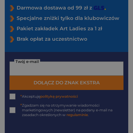
Darmowa dostawa od 99 zł z
Specjalne zniżki tylko dla klubowiczów
Pakiet zakładek Art Ladies za 1 zł
Brak opłat za uczestnictwo
Twój e-mail
DOŁĄCZ DO ZNAK EKSTRA
*
Akceptuję
politykę prywatności
*
Zgadzam się na otrzymywanie wiadomości
marketingowych (newsletter) na podany
e-mail
na
zasadach określonych w
regulaminie
.