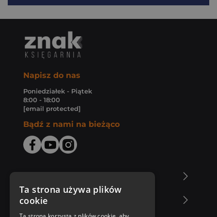
Napisz do nas
Poniedziałek - Piątek
8:00 - 18:00
[email protected]
Bądź z nami na bieżąco
O Księgarni Znak
Ta strona używa plików
cookie
Zakupy u nas
Ta strona korzysta z plików cookie, aby