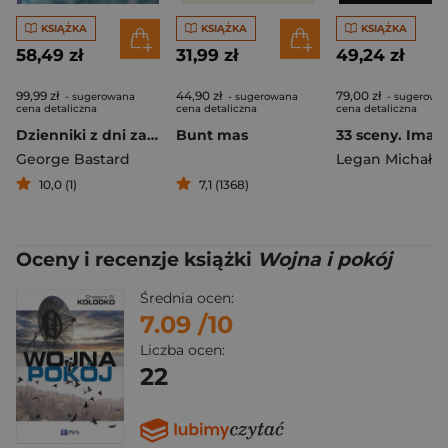
KSIĄŻKA
KSIĄŻKA
KSIĄŻKA
58,49 zł
31,99 zł
49,24 zł
99,99 zł
44,90 zł
79,00 zł
- sugerowana
- sugerowana
- sugerowa
cena detaliczna
cena detaliczna
cena detaliczna
Dzienniki z dni zarazy
Bunt mas
George Bastard
Legan Michał
10,0 (1)
7,1 (1368)
Oceny i recenzje książki
Wojna i pokój
Średnia ocen:
7.09
/10
Liczba ocen:
22