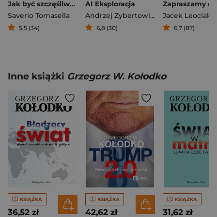
Jak być szczęśliwym będąc wysoko wrażliwym
AI Eksploracja
Saverio Tomasella
Andrzej Zybertowicz
Jacek Leociak
5,5 (34)
6,8 (30)
6,7 (87)
Inne książki
Grzegorz W. Kołodko
KSIĄŻKA
KSIĄŻKA
KSIĄŻKA
36,52 zł
42,62 zł
31,62 zł