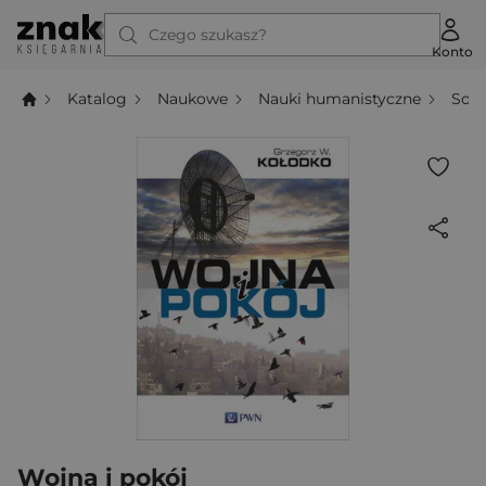
Czego szukasz?
Konto
Katalog
Naukowe
Nauki humanistyczne
Socj
Wojna i pokój