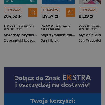
KSIĄŻKA
KSIĄŻKA
KSIĄŻKA
284,32 zł
137,67 zł
81,39 zł
349,00 zł
169,00 zł
99,00 zł
- sugerowana
- sugerowana
- sugerowa
cena detaliczna
cena detaliczna
cena detaliczna
Materiały inżynierskie z podstawami technologii procesów materiałowych. Tom 3
Wytrzymałość materiałów z przykładami obliczeń
Dobrzański Leszek A.
Jan Misiak
Jon Fredericks
Dołącz do
Znak
i oszczędzaj na dostawie!
Twoje korzyści: