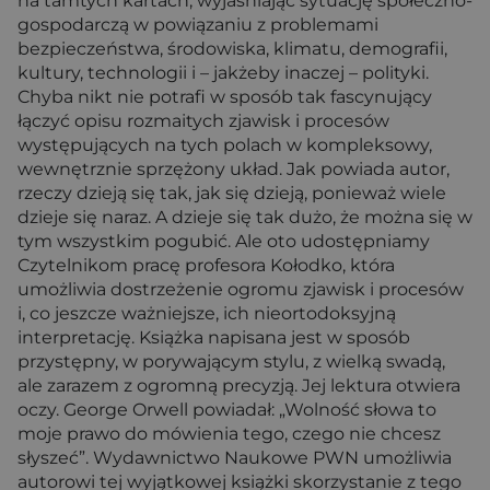
na tamtych kartach, wyjaśniając sytuację społeczno-
gospodarczą w powiązaniu z problemami
bezpieczeństwa, środowiska, klimatu, demografii,
kultury, technologii i – jakżeby inaczej – polityki.
Chyba nikt nie potrafi w sposób tak fascynujący
łączyć opisu rozmaitych zjawisk i procesów
występujących na tych polach w kompleksowy,
wewnętrznie sprzężony układ. Jak powiada autor,
rzeczy dzieją się tak, jak się dzieją, ponieważ wiele
dzieje się naraz. A dzieje się tak dużo, że można się w
tym wszystkim pogubić. Ale oto udostępniamy
Czytelnikom pracę profesora Kołodko, która
umożliwia dostrzeżenie ogromu zjawisk i procesów
i, co jeszcze ważniejsze, ich nieortodoksyjną
interpretację. Książka napisana jest w sposób
przystępny, w porywającym stylu, z wielką swadą,
ale zarazem z ogromną precyzją. Jej lektura otwiera
oczy. George Orwell powiadał: „Wolność słowa to
moje prawo do mówienia tego, czego nie chcesz
słyszeć”. Wydawnictwo Naukowe PWN umożliwia
autorowi tej wyjątkowej książki skorzystanie z tego