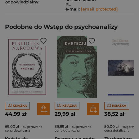
odpowiedzialny:
PL
e-mail:
[email protected]
Podobne do Wstęp do psychoanalizy
KSIĄŻKA
KSIĄŻKA
KSIĄŻKA
44,99 zł
29,99 zł
38,52 zł
69,00 zł
39,99 zł
50,00 zł
- sugerowana
- sugerowana
- sugerowa
cena detaliczna
cena detaliczna
cena detaliczna
Kwiaty zła
Rozprawa o metodzie
Zły demiurg