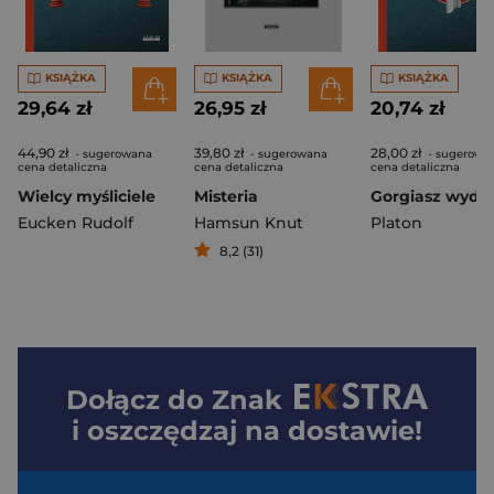
KSIĄŻKA
KSIĄŻKA
KSIĄŻKA
29,64 zł
26,95 zł
20,74 zł
44,90 zł
39,80 zł
28,00 zł
- sugerowana
- sugerowana
- sugerowa
cena detaliczna
cena detaliczna
cena detaliczna
Wielcy myśliciele
Misteria
Gorgiasz wyd. 
Eucken Rudolf
Hamsun Knut
Platon
8,2 (31)
Dołącz do
Znak
i oszczędzaj na dostawie!