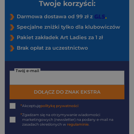
Twoje korzyści:
Darmowa dostawa od 99 zł z
Specjalne zniżki tylko dla klubowiczów
Pakiet zakładek Art Ladies za 1 zł
Brak opłat za uczestnictwo
Twój e-mail
DOŁĄCZ DO ZNAK EKSTRA
*
Akceptuję
politykę prywatności
*
Zgadzam się na otrzymywanie wiadomości
marketingowych (newsletter) na podany
e-mail
na
zasadach określonych w
regulaminie
.