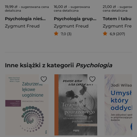
19,99 zł
16,00 zł
21,00 zł
- sugerowana cena
- sugerowana
- sugerowan
detaliczna
cena detaliczna
cena detaliczna
Psychologia nieświadomości
Psychologia grupy i analiza ego
Totem i tabu
Zygmunt Freud
Zygmunt Freud
Zygmunt Freu
7,0 (3)
6,9 (207)
Inne książki z kategorii
Psychologia