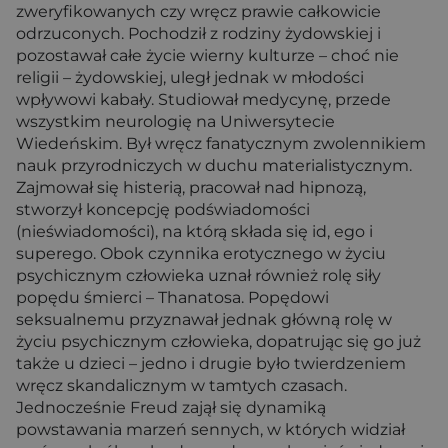
zweryfikowanych czy wręcz prawie całkowicie
odrzuconych. Pochodził z rodziny żydowskiej i
pozostawał całe życie wierny kulturze – choć nie
religii – żydowskiej, uległ jednak w młodości
wpływowi kabały. Studiował medycynę, przede
wszystkim neurologię na Uniwersytecie
Wiedeńskim. Był wręcz fanatycznym zwolennikiem
nauk przyrodniczych w duchu materialistycznym.
Zajmował się histerią, pracował nad hipnozą,
stworzył koncepcję podświadomości
(nieświadomości), na którą składa się id, ego i
superego. Obok czynnika erotycznego w życiu
psychicznym człowieka uznał również rolę siły
popędu śmierci – Thanatosa. Popędowi
seksualnemu przyznawał jednak główną rolę w
życiu psychicznym człowieka, dopatrując się go już
także u dzieci – jedno i drugie było twierdzeniem
wręcz skandalicznym w tamtych czasach.
Jednocześnie Freud zajął się dynamiką
powstawania marzeń sennych, w których widział