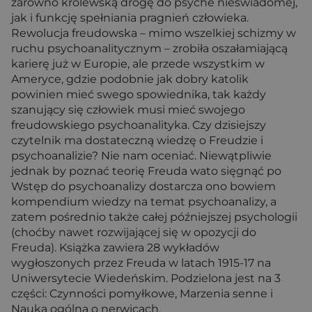
zarówno królewską drogę do psyche nieświadomej,
jak i funkcję spełniania pragnień człowieka.
Rewolucja freudowska – mimo wszelkiej schizmy w
ruchu psychoanalitycznym – zrobiła oszałamiającą
karierę już w Europie, ale przede wszystkim w
Ameryce, gdzie podobnie jak dobry katolik
powinien mieć swego spowiednika, tak każdy
szanujący się człowiek musi mieć swojego
freudowskiego psychoanalityka. Czy dzisiejszy
czytelnik ma dostateczną wiedzę o Freudzie i
psychoanalizie? Nie nam oceniać. Niewątpliwie
jednak by poznać teorię Freuda wato sięgnąć po
Wstęp do psychoanalizy dostarcza ono bowiem
kompendium wiedzy na temat psychoanalizy, a
zatem pośrednio także całej późniejszej psychologii
(choćby nawet rozwijającej się w opozycji do
Freuda). Książka zawiera 28 wykładów
wygłoszonych przez Freuda w latach 1915-17 na
Uniwersytecie Wiedeńskim. Podzielona jest na 3
części: Czynności pomyłkowe, Marzenia senne i
Nauka ogólna o nerwicach.