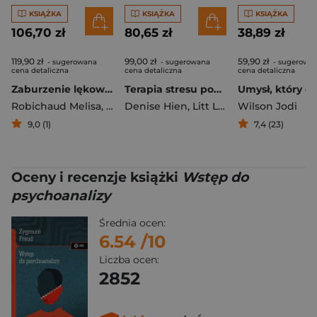
KSIĄŻKA
KSIĄŻKA
KSIĄŻKA
106,70 zł
80,65 zł
38,89 zł
119,90 zł
99,00 zł
59,90 zł
- sugerowana
- sugerowana
- sugerowa
cena detaliczna
cena detaliczna
cena detaliczna
Zaburzenie lękowe uogólnione. Przewodnik praktyka
Terapia stresu pourazowego i ryzykownego używania substancji psychoaktywnych. Podejście integracyjne
Robichaud Melisa
,
Koerner Naomi
Denise Hien
,
,
Dugas Michel J.
Litt Lisa Caren
Wilson Jodi
9,0 (1)
7,4 (23)
Oceny i recenzje książki
Wstęp do
psychoanalizy
Średnia ocen:
6.54
/10
Liczba ocen:
2852