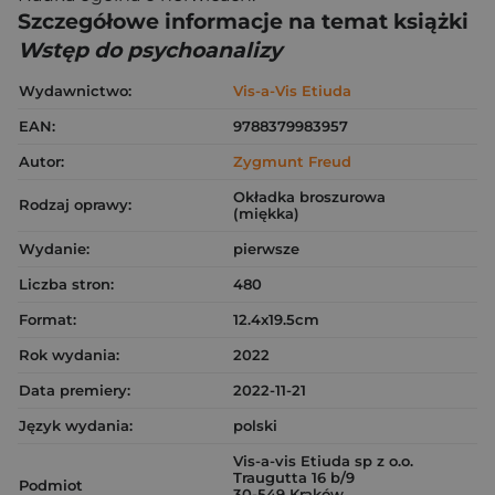
Szczegółowe informacje na temat książki
Wstęp do psychoanalizy
Wydawnictwo:
Vis-a-Vis Etiuda
EAN:
9788379983957
Autor:
Zygmunt Freud
Okładka broszurowa
Rodzaj oprawy:
(miękka)
Wydanie:
pierwsze
Liczba stron:
480
Format:
12.4x19.5cm
Rok wydania:
2022
Data premiery:
2022-11-21
Język wydania:
polski
Vis-a-vis Etiuda sp z o.o.
Traugutta 16 b/9
Podmiot
30-549 Kraków