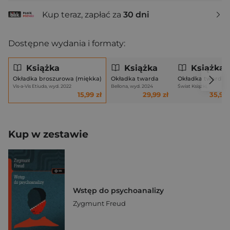
Kup teraz, zapłać za
30 dni
Dostępne wydania i formaty:
Książka
Książka
Książka
Okładka broszurowa (miękka)
Okładka twarda
Okładka twarda
Vis-a-Vis Etiuda, wyd. 2022
Bellona, wyd. 2024
Świat Książki,
15,99 zł
29,99 zł
35,95 
Kup w zestawie
Wstęp do psychoanalizy
Zygmunt Freud