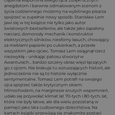
ciążenia wspomina swego ojca. Dzięki licznym
anegdotom i barwnie odmalowanym scenom z
życia codziennego możemy na wybitnego pisarza
spojrzeć w zupełnie nowy sposób. Stanisław Lem
jawi się w tej książce nie tylko jako autor
światowych bestsellerów, ale także jako zapalony
narciarz, domorosły mechanik i konstruktor
elektrycznych silników, niesforny łasuch, chowający
za meblami papierki po cukierkach, a przede
wszystkim jako ojciec. Tomasz Lem osiągnął rzecz
niezwykłą – unikając patosu stworzył w
Awanturach… bardzo szczery obraz więzi łączących
go z ojcem. Nie brakuje tu wzruszających historii, ale
jednocześnie nie są to historie wyłącznie
sentymentalne. Tomasz Lem potrafi na swojego
ojca spojrzeć także krytycznym okiem.
Mimochodem, na marginesie snutych wspomnień,
udało się przywołać klimat lat 70-tych i 80-tych, lat,
które nie były łatwe, ale dla wielu pozostaną w
pamięci jako lata cudownego dzieciństwa. Na
kartach książki przewijają się znakomite postaci