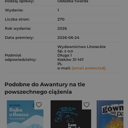
Rodzaj oprawy:
Okładka twarda
Wydanie:
1
Liczba stron:
270
Rok wydania:
2026
Data premiery:
2026-06-24
Wydawnictwo Literackie
Sp. z o.o
Podmiot
Długa 1
odpowiedzialny:
Kraków 31-147
PL
e-mail:
[email protected]
Podobne do Awantury na tle
powszechnego ciążenia