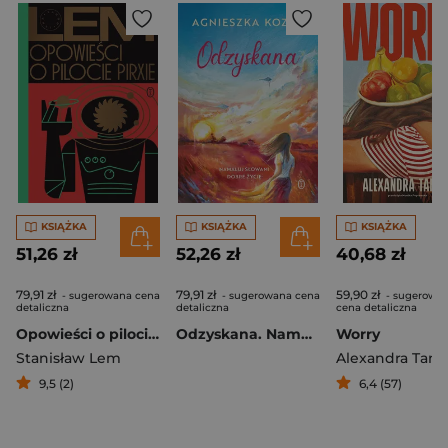
KSIĄŻKA
KSIĄŻKA
KSIĄŻKA
51,26 zł
52,26 zł
40,68 zł
79,91 zł
79,91 zł
59,90 zł
- sugerowana cena
- sugerowana cena
- sugerowa
detaliczna
detaliczna
cena detaliczna
Opowieści o pilocie Pirxie wyd. 2026
Odzyskana. Namaluj słowami dobre życie
Worry
Stanisław Lem
Alexandra Tann
9,5 (2)
6,4 (57)