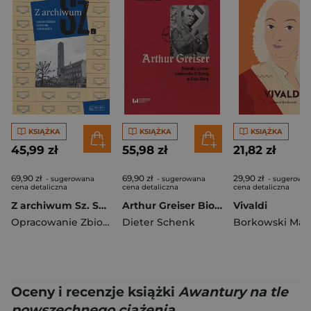
KSIĄŻKA
KSIĄŻKA
KSIĄŻKA
45,99 zł
55,98 zł
21,82 zł
69,90 zł
69,90 zł
29,90 zł
- sugerowana
- sugerowana
- sugerowa
cena detaliczna
cena detaliczna
cena detaliczna
Z archiwum Sz. Szczecińskie historie niezwykłe. Tom 3
Arthur Greiser Biografia i proces namiestnika III Rzeszy w Kraju Warty
Vivaldi
Opracowanie Zbiorowe
Dieter Schenk
Borkowski Mat
Oceny i recenzje książki
Awantury na tle
powszechnego ciążenia