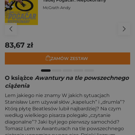
Tadej Pogačar. Niepokonany
McGrath Andy
83,67 zł
ZAMÓW ZESTAW
O książce
Awantury na tle powszechnego
ciążenia
Lem jakiego nie znamy W jakich sytuacjach
Stanisław Lem używał słów „kapeluch” i „drumla”?
Którą płytę Beatlesów lubił najbardziej? Na czym
według wielkiego pisarza polegało „czytanie
diagonalne”? Jaki był jego pierwszy samochód?
Tomasz Lem w Awanturach na tle powszechnego