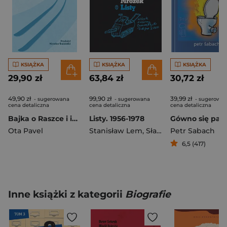
KSIĄŻKA
KSIĄŻKA
KSIĄŻKA
29,90 zł
63,84 zł
30,72 zł
49,90 zł
99,90 zł
39,99 zł
- sugerowana
- sugerowana
- sugerowa
cena detaliczna
cena detaliczna
cena detaliczna
Bajka o Raszce i inne opowiadania
Listy. 1956-1978
Gówno się pali
Ota Pavel
Stanisław Lem
,
Sławomir Mrożek
Petr Sabach
6,5 (417)
Inne książki z kategorii
Biografie