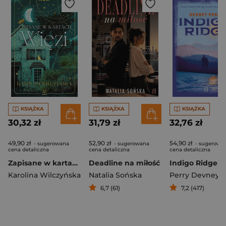
KSIĄŻKA
KSIĄŻKA
KSIĄŻKA
30,32 zł
31,79 zł
32,76 zł
49,90 zł
52,90 zł
54,90 zł
- sugerowana
- sugerowana
- sugerowa
cena detaliczna
cena detaliczna
cena detaliczna
Zapisane w kartach. Więzi
Deadline na miłość
Indigo Ridge
Karolina Wilczyńska
Natalia Sońska
Perry Devney
6,7 (61)
7,2 (417)