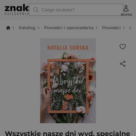
Czego szukasz?
Konto
Katalog
Powieści i opowiadania
Powieści
Li
Wszystkie nasze dni wyd. specjalne