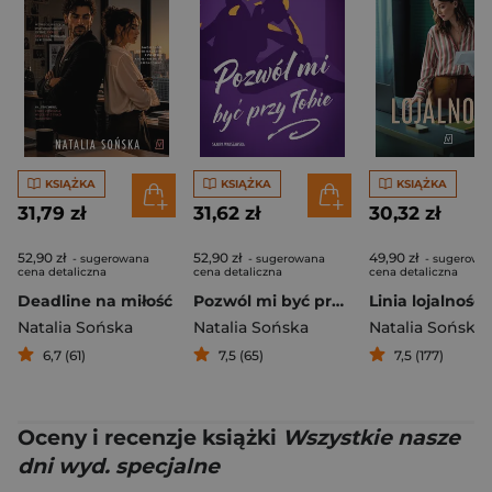
KSIĄŻKA
KSIĄŻKA
KSIĄŻKA
31,79 zł
31,62 zł
30,32 zł
52,90 zł
52,90 zł
49,90 zł
- sugerowana
- sugerowana
- sugerowa
cena detaliczna
cena detaliczna
cena detaliczna
Deadline na miłość
Pozwól mi być przy Tobie
Linia lojalności
Natalia Sońska
Natalia Sońska
Natalia Sońska
6,7 (61)
7,5 (65)
7,5 (177)
Oceny i recenzje książki
Wszystkie nasze
dni wyd. specjalne