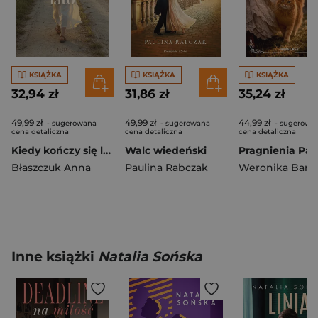
KSIĄŻKA
KSIĄŻKA
KSIĄŻKA
32,94 zł
31,86 zł
35,24 zł
49,99 zł
49,99 zł
44,99 zł
- sugerowana
- sugerowana
- sugerowa
cena detaliczna
cena detaliczna
cena detaliczna
Kiedy kończy się lato
Walc wiedeński
Błaszczuk Anna
Paulina Rabczak
Weronika Bana
Inne książki
Natalia Sońska