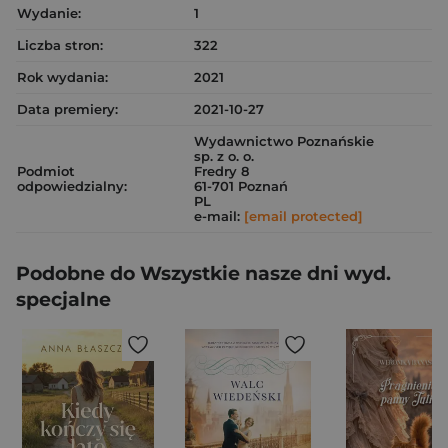
Wydanie:
1
Liczba stron:
322
Rok wydania:
2021
Data premiery:
2021-10-27
Wydawnictwo Poznańskie
sp. z o. o.
Podmiot
Fredry 8
odpowiedzialny:
61-701 Poznań
PL
e-mail:
[email protected]
Podobne do Wszystkie nasze dni wyd.
specjalne