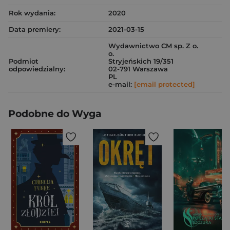
Rok wydania:
2020
Data premiery:
2021-03-15
Wydawnictwo CM sp. Z o.
o.
Podmiot
Stryjeńskich 19/351
odpowiedzialny:
02-791 Warszawa
PL
e-mail:
[email protected]
Podobne do Wyga