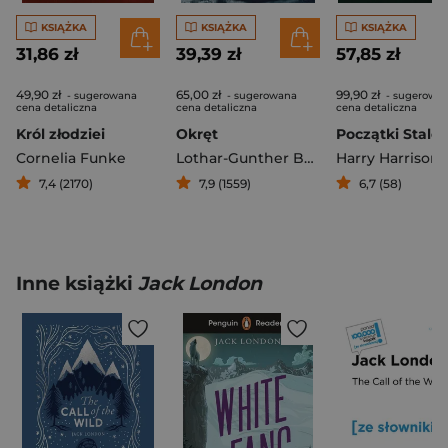
KSIĄŻKA
KSIĄŻKA
KSIĄŻKA
31,86 zł
39,39 zł
57,85 zł
49,90 zł
65,00 zł
99,90 zł
- sugerowana
- sugerowana
- sugerowa
cena detaliczna
cena detaliczna
cena detaliczna
Król złodziei
Okręt
Cornelia Funke
Lothar-Gunther Buchheim
Harry Harrison
7,4 (2170)
7,9 (1559)
6,7 (58)
Inne książki
Jack London