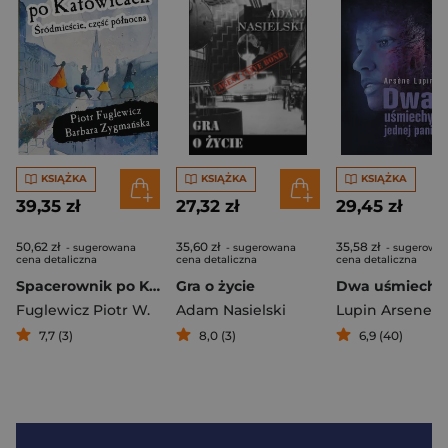
KSIĄŻKA
KSIĄŻKA
KSIĄŻKA
39,35 zł
27,32 zł
29,45 zł
50,62 zł
35,60 zł
35,58 zł
- sugerowana
- sugerowana
- sugerowa
cena detaliczna
cena detaliczna
cena detaliczna
Spacerownik po Katowicach. Śródmieście część północna
Gra o życie
Fuglewicz Piotr W.
Adam Nasielski
Lupin Arsene
7,7 (3)
8,0 (3)
6,9 (40)