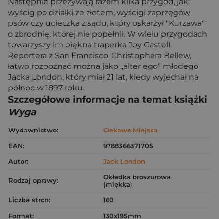
Następnie przeżywają razem kilka przygód, jak:
wyścig po działki ze złotem, wyścigi zaprzęgów
psów czy ucieczka z sądu, który oskarżył "Kurzawa"
o zbrodnię, której nie popełnił. W wielu przygodach
towarzyszy im piękna traperka Joy Gastell.
Reportera z San Francisco, Christophera Bellew,
łatwo rozpoznać można jako „alter ego” młodego
Jacka London, który miał 21 lat, kiedy wyjechał na
północ w 1897 roku.
Szczegółowe informacje na temat książki
Wyga
Wydawnictwo:
Ciekawe Miejsca
EAN:
9788366371705
Autor:
Jack London
Okładka broszurowa
Rodzaj oprawy:
(miękka)
Liczba stron:
160
Format:
130x195mm