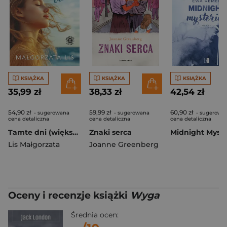
KSIĄŻKA
KSIĄŻKA
KSIĄŻKA
35,99 zł
38,33 zł
42,54 zł
54,90 zł
59,99 zł
60,90 zł
- sugerowana
- sugerowana
- sugerowa
cena detaliczna
cena detaliczna
cena detaliczna
Tamte dni (większe lietry)
Znaki serca
Midnight Myste
Lis Małgorzata
Joanne Greenberg
Oceny i recenzje książki
Wyga
Średnia ocen: