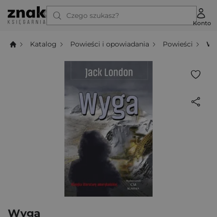
Czego szukasz?
Konto
Katalog
Powieści i opowiadania
Powieści
Wy
Wyga