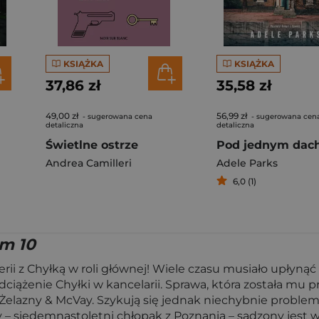
KSIĄŻKA
KSIĄŻKA
37,86 zł
35,58 zł
49,00 zł
56,99 zł
- sugerowana cena
- sugerowana cen
detaliczna
detaliczna
Świetlne ostrze
Pod jednym da
Andrea Camilleri
Adele Parks
6,0 (1)
om 10
erii z Chyłką w roli głównej! Wiele czasu musiało upłyną
iążenie Chyłki w kancelarii. Sprawa, która została mu
i Żelazny & McVay. Szykują się jednak niechybnie problem
ny – siedemnastoletni chłopak z Poznania – sądzony jes