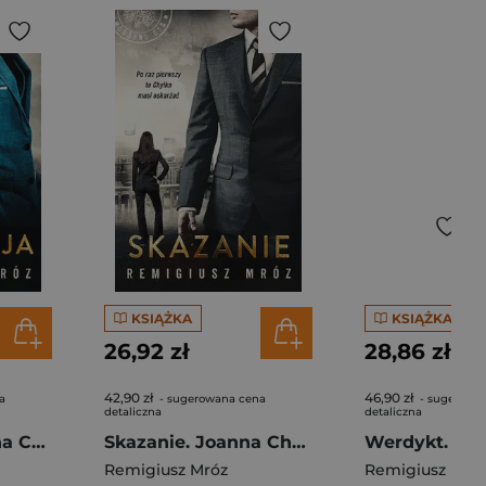
KSIĄŻKA
KSIĄŻKA
26,92 zł
28,86 zł
42,90 zł
46,90 zł
a
- sugerowana cena
- sugerowa
detaliczna
detaliczna
Egzekucja. Joanna Chyłka. Tom 14
Skazanie. Joanna Chyłka. Tom 15
Remigiusz Mróz
Remigiusz Mró