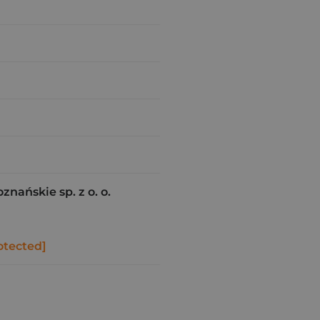
ańskie sp. z o. o.
otected]