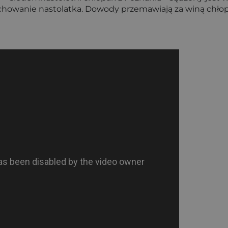
zachowanie nastolatka. Dowody przemawiają za winą chł