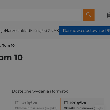
cje
Nasze zakładki
Książki ZNAK
Darmowa dostawa od 99
. Tom 10
Tom 10
Dostępne wydania i formaty:
Książka
Książka
Okładka broszurowa (miękka)
Okładka broszurowa (miękka)