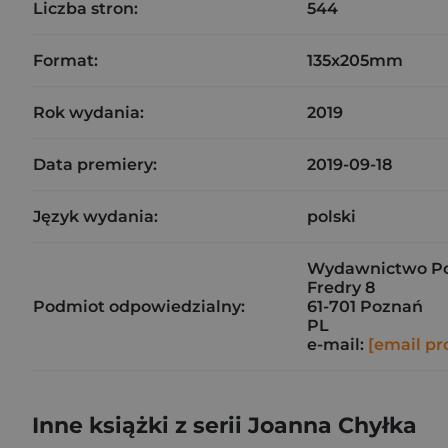
Liczba stron:
544
Format:
135x205mm
Rok wydania:
2019
Data premiery:
2019-09-18
Język wydania:
polski
Wydawnictwo Pozn
Fredry 8
Podmiot odpowiedzialny:
61-701 Poznań
PL
e-mail:
[email pr
Inne książki z serii Joanna Chyłka