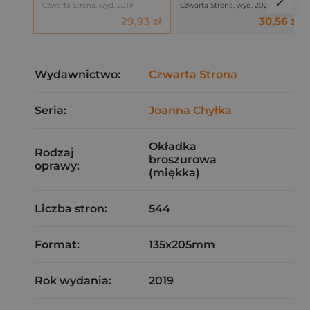
Czwarta Strona, wyd. 2019
Czwarta Strona, wyd. 2024
29,93 zł
30,56 zł
Wydawnictwo:
Czwarta Strona
Seria:
Joanna Chyłka
Okładka
Rodzaj
broszurowa
oprawy:
(miękka)
Liczba stron:
544
Format:
135x205mm
Rok wydania:
2019