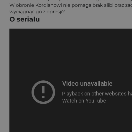
W obronie Kordianowi nie pomaga brak alibi oraz 
wyciągnąć go z opresji?
O serialu