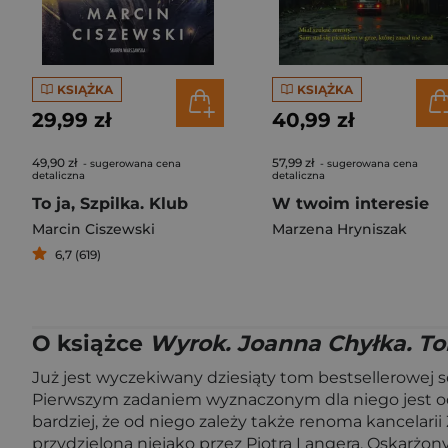
KSIĄŻKA
KSIĄŻKA
29,99 zł
40,99 zł
49,90 zł
57,99 zł
- sugerowana cena
- sugerowana cena
detaliczna
detaliczna
To ja, Szpilka. Klub
W twoim interesie
Marcin Ciszewski
Marzena Hryniszak
6,7 (619)
O książce
Wyrok. Joanna Chyłka. T
Już jest wyczekiwany dziesiąty tom bestsellerowej s
Pierwszym zadaniem wyznaczonym dla niego jest odc
bardziej, że od niego zależy także renoma kancelari
przydzielona niejako przez Piotra Langera. Oskarżo