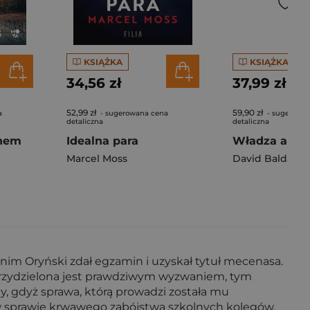
KSIĄŻKA
KSIĄŻKA
34,56 zł
37,99 zł
52,99 zł
59,90 zł
a
- sugerowana cena
- sugerowa
detaliczna
detaliczna
chem
Idealna para
Władza abso
Marcel Moss
David Baldacci
ć nim Oryński zdał egzamin i uzyskał tytuł mecenasa.
 przydzielona jest prawdziwym wyzwaniem, tym
y, gdyż sprawa, którą prowadzi została mu
t w sprawie krwawego zabójstwa szkolnych kolegów.