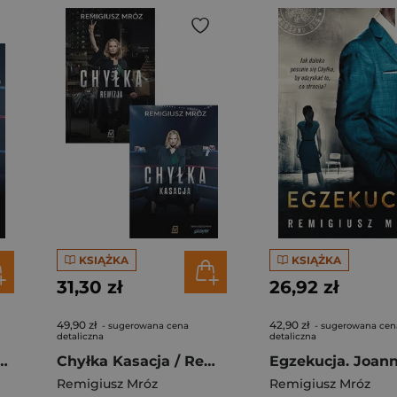
KSIĄŻKA
KSIĄŻKA
31,30 zł
26,92 zł
49,90 zł
42,90 zł
- sugerowana cena
- sugerowana cen
detaliczna
detaliczna
 okładka serialowa
Chyłka Kasacja / Rewizja Pakiet:
Remigiusz Mróz
Remigiusz Mróz