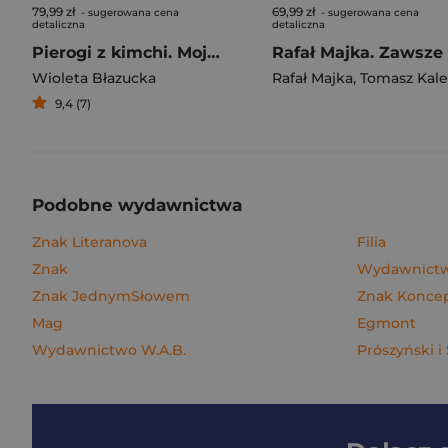
79,99 zł
69,99 zł
- sugerowana cena
- sugerowana cena
detaliczna
detaliczna
Pierogi z kimchi. Moje ulubione azjatyckie przepisy
Wioleta Błazucka
Rafał Majka
,
Tomasz Kalemba
9,4 (7)
Podobne wydawnictwa
Znak Literanova
Filia
Znak
Wydawnictwo
Znak JednymSłowem
Znak Konce
Mag
Egmont
Wydawnictwo W.A.B.
Prószyński i