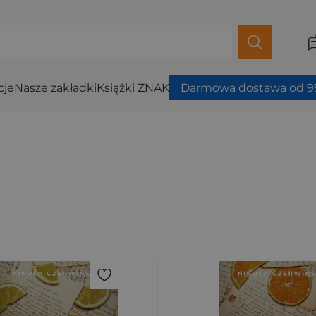
cje
Nasze zakładki
Książki ZNAK
Darmowa dostawa od 99