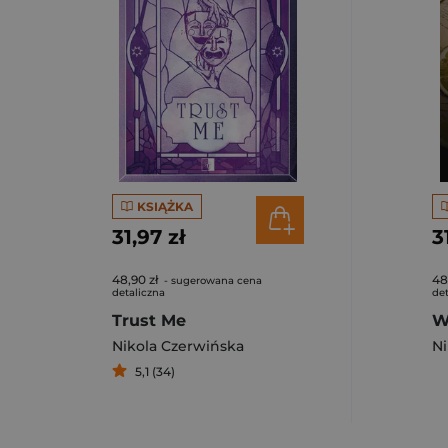
KSIĄŻKA
31,97 zł
3
48,90 zł
48
- sugerowana cena
detaliczna
det
Trust Me
W
Nikola Czerwińska
Ni
5,1 (34)