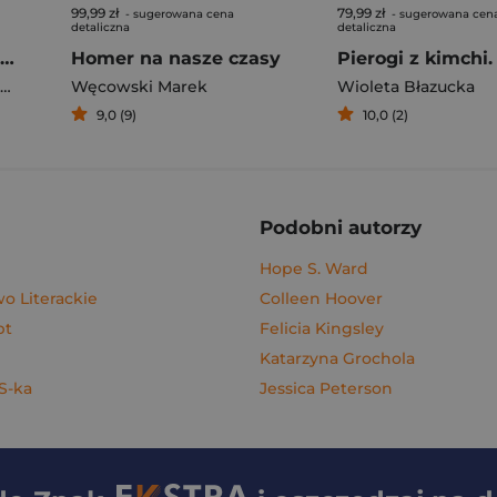
99,99 zł
79,99 zł
- sugerowana cena
- sugerowana cen
detaliczna
detaliczna
Rafał Majka. Zawsze z przodu. Rozmawia Tomasz Kalemba - książka z autografem
Homer na nasze czasy
Węcowski Marek
Wioleta Błazucka
9,0 (9)
10,0 (2)
Podobni autorzy
Hope S. Ward
 Literackie
Colleen Hoover
pt
Felicia Kingsley
Katarzyna Grochola
 S-ka
Jessica Peterson