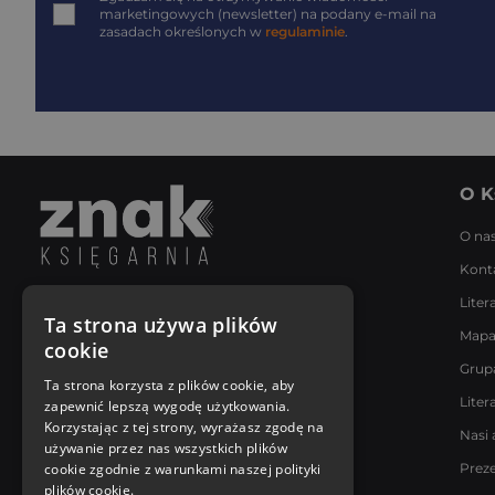
marketingowych (newsletter) na podany
e-mail
na
zasadach określonych w
regulaminie
.
O K
O na
Kont
Liter
Napisz do nas
Ta strona używa plików
Mapa
Poniedziałek - Piątek
cookie
8:00 - 18:00
Grup
[email protected]
Ta strona korzysta z plików cookie, aby
Liter
zapewnić lepszą wygodę użytkowania.
Bądź z nami na bieżąco
Korzystając z tej strony, wyrażasz zgodę na
Nasi 
używanie przez nas wszystkich plików
cookie zgodnie z warunkami naszej polityki
Prez
plików cookie.