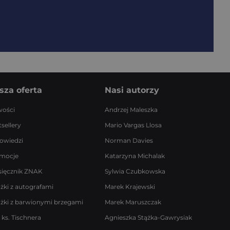
sza oferta
Nasi autorzy
ości
Andrzej Maleszka
sellery
Mario Vargas Llosa
owiedzi
Norman Davies
mocje
Katarzyna Michalak
sięcznik ZNAK
Sylwia Czubkowska
ążki z autografami
Marek Krajewski
ążki z barwionymi brzegami
Marek Maruszczak
 ks. Tischnera
Agnieszka Stążka-Gawrysiak