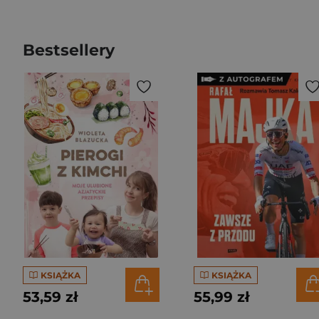
Bestsellery
KSIĄŻKA
KSIĄŻKA
53,59 zł
55,99 zł