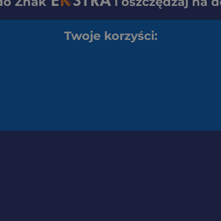
 do
Znak
i oszczędzaj na 
Twoje korzyści: