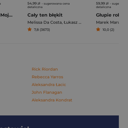
54,99 zł
59,99 zł
a
- sugerowana cena
- sugerowan
detaliczna
detaliczna
Pierogi z kimchi. Moje ulubione azjatyckie przepisy - książka z autografem
Cały ten błękit
Melissa Da Costa
,
Łukasz Müller
Marek Maruszc
7,8 (3673)
10,0 (2)
Rick Riordan
Rebecca Yarros
Aleksandra Łacic
John Flanagan
Aleksandra Kondrat