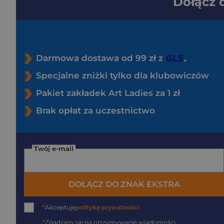
Dołącz
Darmowa dostawa od 99 zł z
Specjalne zniżki tylko dla klubowiczów
Pakiet zakładek Art Ladies za 1 zł
Brak opłat za uczestnictwo
Twój e-mail
DOŁĄCZ DO ZNAK EKSTRA
*
Akceptuję
politykę prywatności
*
Zgadzam się na otrzymywanie wiadomości