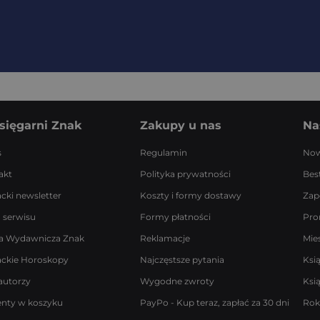
sięgarni Znak
Zakupy u nas
Na
s
Regulamin
Now
akt
Polityka prywatności
Best
acki newsletter
Koszty i formy dostawy
Zap
 serwisu
Formy płatności
Pro
a Wydawnicza Znak
Reklamacje
Mie
ackie Horoskopy
Najczęstsze pytania
Ksi
autorzy
Wygodne zwroty
Ksi
enty w koszyku
PayPo - Kup teraz, zapłać za 30 dni
Rok