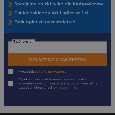
Specjalne zniżki tylko dla klubowiczów
Pakiet zakładek Art Ladies za 1 zł
Brak opłat za uczestnictwo
Twój e-mail
DOŁĄCZ DO ZNAK EKSTRA
*
Akceptuję
politykę prywatności
*
Zgadzam się na otrzymywanie wiadomości
marketingowych (newsletter) na podany
e-mail
na
zasadach określonych w
regulaminie
.