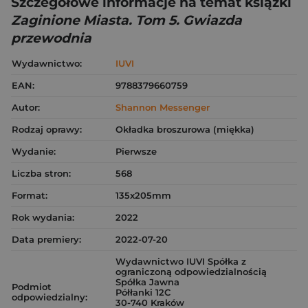
Szczegółowe informacje na temat książki
Zaginione Miasta. Tom 5. Gwiazda
przewodnia
Wydawnictwo:
IUVI
EAN:
9788379660759
Autor:
Shannon Messenger
Rodzaj oprawy:
Okładka broszurowa (miękka)
Wydanie:
Pierwsze
Liczba stron:
568
Format:
135x205mm
Rok wydania:
2022
Data premiery:
2022-07-20
Wydawnictwo IUVI Spółka z
ograniczoną odpowiedzialnością
Spółka Jawna
Podmiot
Półłanki 12C
odpowiedzialny:
30-740 Kraków