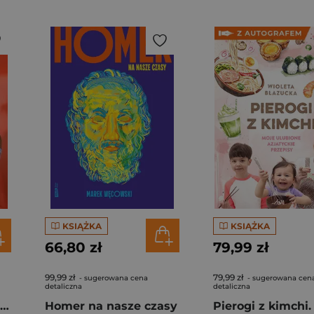
KSIĄŻKA
KSIĄŻKA
66,80 zł
79,99 zł
99,99 zł
79,99 zł
- sugerowana cena
- sugerowana cen
detaliczna
detaliczna
Rafał Majka. Zawsze z przodu. Rozmawia Tomasz Kalemba - książka z autografem
Homer na nasze czasy