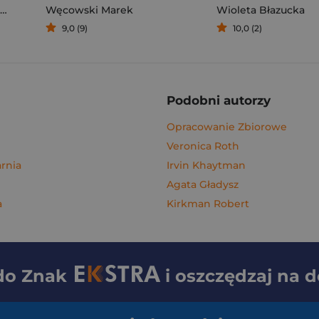
Węcowski Marek
Wioleta Błazucka
9,0 (9)
10,0 (2)
Podobni autorzy
Opracowanie Zbiorowe
Veronica Roth
rnia
Irvin Khaytman
Agata Gładysz
a
Kirkman Robert
 do
Znak
i oszczędzaj na 