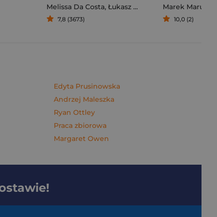
Melissa Da Costa
,
Łukasz Müller
Marek Maruszc
7,8 (3673)
10,0 (2)
Edyta Prusinowska
Andrzej Maleszka
Ryan Ottley
Praca zbiorowa
Margaret Owen
dostawie!