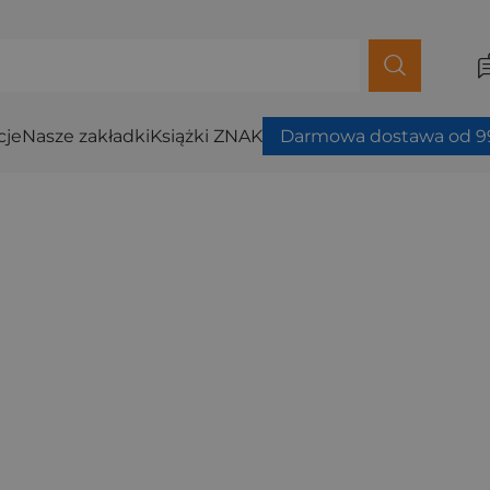
cje
Nasze zakładki
Książki ZNAK
Darmowa dostawa od 99