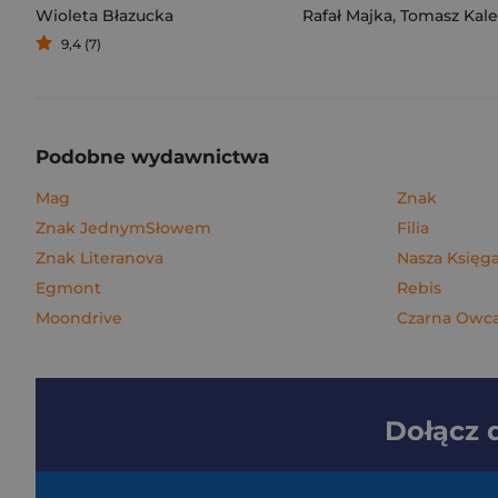
Wioleta Błazucka
Rafał Majka
,
Tomasz Kalemba
9,4 (7)
Podobne wydawnictwa
Mag
Znak
Znak JednymSłowem
Filia
Znak Literanova
Nasza Księga
Egmont
Rebis
Moondrive
Czarna Owc
Dołącz