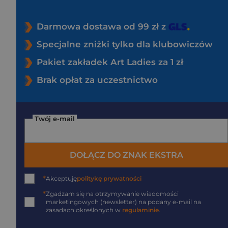
Darmowa dostawa od 99 zł z
Specjalne zniżki tylko dla klubowiczów
Pakiet zakładek Art Ladies za 1 zł
Brak opłat za uczestnictwo
Twój e-mail
DOŁĄCZ DO ZNAK EKSTRA
*
Akceptuję
politykę prywatności
*
Zgadzam się na otrzymywanie wiadomości
marketingowych (newsletter) na podany
e-mail
na
zasadach określonych w
regulaminie
.