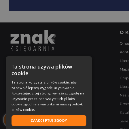
O K
O na
Kont
Liter
Napisz do nas
Ta strona używa plików
Mapa
Poniedziałek - Piątek
cookie
8:00 - 18:00
Grup
[email protected]
Ta strona korzysta z plików cookie, aby
Liter
zapewnić lepszą wygodę użytkowania.
Bądź z nami na bieżąco
Korzystając z tej strony, wyrażasz zgodę na
Nasi 
używanie przez nas wszystkich plików
cookie zgodnie z warunkami naszej polityki
Prez
plików cookie.
Kata
ZAAKCEPTUJ ZGODY
Serie