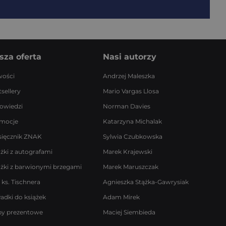
sza oferta
Nasi autorzy
ości
Andrzej Maleszka
sellery
Mario Vargas Llosa
owiedzi
Norman Davies
mocje
Katarzyna Michalak
sięcznik ZNAK
Sylwia Czubkowska
ążki z autografami
Marek Krajewski
ążki z barwionymi brzegami
Marek Maruszczak
 ks. Tischnera
Agnieszka Stążka-Gawrysiak
ładki do książek
Adam Mirek
by prezentowe
Maciej Siembieda