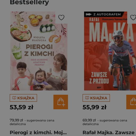
Bestsellery
KSIĄŻKA
KSIĄŻKA
53,59 zł
55,99 zł
79,99 zł
69,99 zł
- sugerowana cena
- sugerowana cena
detaliczna
detaliczna
Pierogi z kimchi. Moje ulubione azjatyckie przepisy