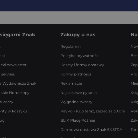
sięgarni Znak
Zakupy u nas
Na
s
Regulamin
Now
akt
Polityka prywatności
Best
acki newsletter
Koszty i formy dostawy
Zap
 serwisu
Formy płatności
Pro
a Wydawnicza Znak
Reklamacje
Mie
ackie Horoskopy
Najczęstsze pytania
Ksi
autorzy
Wygodne zwroty
Ksi
enty w koszyku
PayPo - Kup teraz, zapłać za 30 dni
Rok
log
BLIK Płacę Później
Zak
Darmowa dostawa Znak EKSTRA
Tor