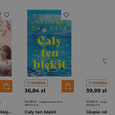
KSIĄŻKA
KSIĄŻKA
36,84 zł
39,99 zł
54,99 zł
59,99 zł
a
- sugerowana cena
- sugerowan
detaliczna
detaliczna
Pierogi z kimchi. Moje ulubione azjatyckie przepisy - książka z autografem
Cały ten błękit