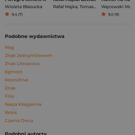
Wioleta Błazucka
Rafał Majka
,
Tomasz Kalemba
Węcowski Mar
9,4 (7)
9,0 (9)
Podobne wydawnictwa
Mag
Znak JednymSłowem
Znak Literanova
Egmont
Moondrive
Znak
Filia
Nasza Księgarnia
Rebis
Czarna Owca
Podobni autorzy