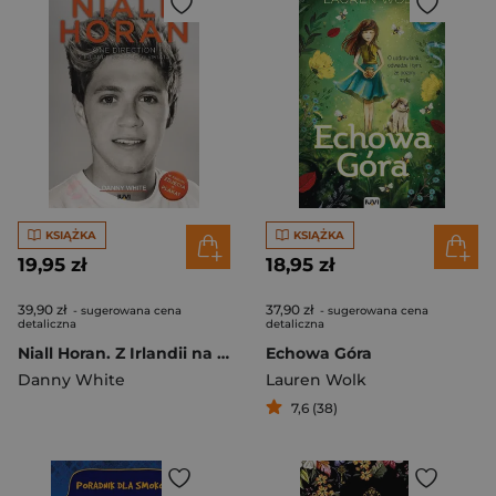
KSIĄŻKA
KSIĄŻKA
19,95 zł
18,95 zł
39,90 zł
37,90 zł
- sugerowana cena
- sugerowana cena
detaliczna
detaliczna
Niall Horan. Z Irlandii na podbój świata
Echowa Góra
Danny White
Lauren Wolk
7,6 (38)