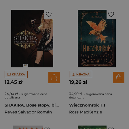
KSIĄŻKA
KSIĄŻKA
12,45 zł
19,26 zł
24,90 zł
34,90 zł
- sugerowana cena
- sugerowana cena
detaliczna
detaliczna
SHAKIRA. Bose stopy, białe sny
Wiecznomrok T.1
Reyes Salvador Román
Ross MacKenzie