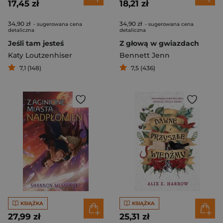
17,45 zł
18,21 zł
34,90 zł
34,90 zł
- sugerowana cena
- sugerowana cena
detaliczna
detaliczna
Jeśli tam jesteś
Z głową w gwiazdach
Katy Loutzenhiser
Bennett Jenn
7,1 (148)
7,5 (436)
KSIĄŻKA
KSIĄŻKA
27,99 zł
25,31 zł