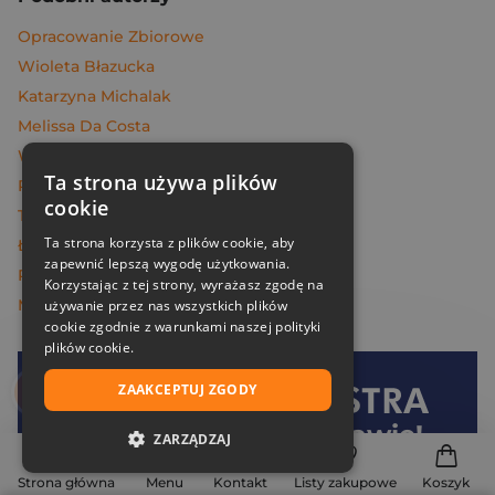
Opracowanie Zbiorowe
Wioleta Błazucka
Katarzyna Michalak
Melissa Da Costa
Węcowski Marek
Ta strona używa plików
Rafał Majka
cookie
Tomasz Kalemba
Ta strona korzysta z plików cookie, aby
Łukasz Müller
zapewnić lepszą wygodę użytkowania.
Praca zbiorowa
Korzystając z tej strony, wyrażasz zgodę na
Małgorzata Oliwia Sobczak
używanie przez nas wszystkich plików
cookie zgodnie z warunkami naszej polityki
plików cookie.
ZAAKCEPTUJ ZGODY
Dołącz do
Znak
i oszczędzaj na dostawie!
ZARZĄDZAJ
NIEZBĘDNE
Strona główna
Menu
Kontakt
Listy zakupowe
Koszyk