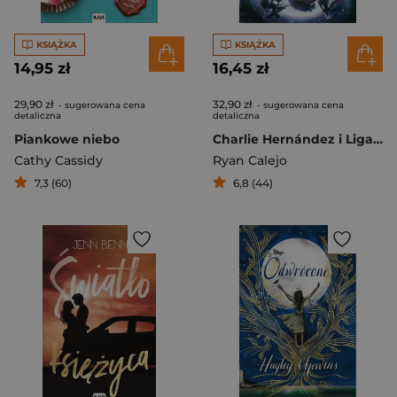
KSIĄŻKA
KSIĄŻKA
14,95 zł
16,45 zł
29,90 zł
32,90 zł
- sugerowana cena
- sugerowana cena
detaliczna
detaliczna
Piankowe niebo
Charlie Hernández i Liga Cieni
Cathy Cassidy
Ryan Calejo
7,3 (60)
6,8 (44)