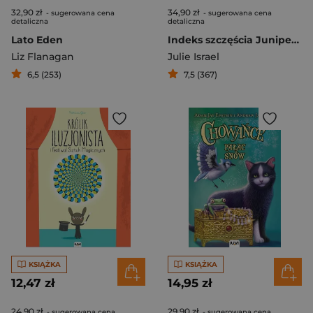
32,90 zł
34,90 zł
- sugerowana cena
- sugerowana cena
detaliczna
detaliczna
Lato Eden
Indeks szczęścia Juniper Lemon
Liz Flanagan
Julie Israel
6,5 (253)
7,5 (367)
KSIĄŻKA
KSIĄŻKA
12,47 zł
14,95 zł
24,90 zł
29,90 zł
- sugerowana cena
- sugerowana cena