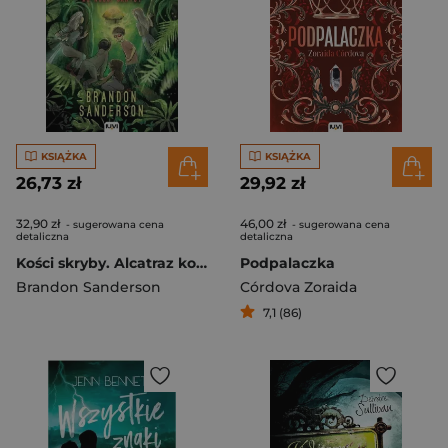
KSIĄŻKA
KSIĄŻKA
26,73 zł
29,92 zł
32,90 zł
46,00 zł
- sugerowana cena
- sugerowana cena
detaliczna
detaliczna
Kości skryby. Alcatraz kontra Bibliotekarze. Tom 2 wyd. 2
Podpalaczka
Brandon Sanderson
Córdova Zoraida
7,1 (86)