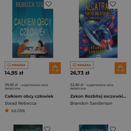
KSIĄŻKA
KSIĄŻKA
14,95 zł
26,73 zł
29,90 zł
32,90 zł
- sugerowana cena
- sugerowana cena
detaliczna
detaliczna
Całkiem obcy człowiek
Zakon Rozbitej soczewki. Alcatraz kontra Bibliotekarze. Tom 4
Stead Rebecca
Brandon Sanderson
6,6 (139)