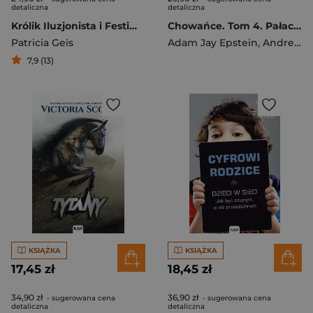
detaliczna
detaliczna
Królik Iluzjonista i Festiwal Sztuk Magicznych
Chowańce. Tom 4. Pałac Snów
Patricia Geis
Adam Jay Epstein
,
Andrew Jacobson
7,9 (13)
KSIĄŻKA
KSIĄŻKA
17,45 zł
18,45 zł
34,90 zł
36,90 zł
- sugerowana cena
- sugerowana cena
detaliczna
detaliczna