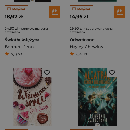
KSIĄŻKA
KSIĄŻKA
18,92 zł
14,95 zł
34,90 zł
29,90 zł
- sugerowana cena
- sugerowana cena
detaliczna
detaliczna
Światło księżyca
Odwrócone
Bennett Jenn
Hayley Chewins
7,1 (173)
6,4 (101)