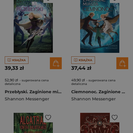
KSIĄŻKA
KSIĄŻKA
39,33 zł
37,44 zł
52,90 zł
49,90 zł
- sugerowana cena
- sugerowana cena
detaliczna
detaliczna
Przebłyski. Zaginione miasta. Tom 7
Ciemnonoc. Zaginione miasta. Tom 6
Shannon Messenger
Shannon Messenger