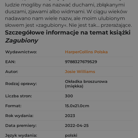
ludzie mogliby nas nazwać duchami, zbłąkanymi
duszami, zjawami albo widmami. W ciągu wieków
nadawano nam wiele nazw, ale moim ulubionym
słowem jest »zagubiony«. Nie jest tak… przerażające.
Szczegółowe informacje na temat książki
Zagubiony
Wydawnictwo:
HarperCollins Polska
EAN:
9788327679529
Autor:
Josie Williams
Okładka broszurowa
Rodzaj oprawy:
(miękka)
Liczba stron:
300
Format:
15.0x21.0cm
Rok wydania:
2023
Data premiery:
2022-04-25
Język wydania:
polski