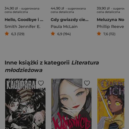
34,90 zł
44,90 zł
39,90 zł
- sugerowana
- sugerowana
- sugerowa
cena detaliczna
cena detaliczna
cena detaliczna
Hello, Goodbye i my pomiędzy
Gdy gwiazdy ciemnieją
Smith Jennifer E.
Paula McLain
Phillip Reeve
6,3 (129)
6,9 (194)
7,6 (112)
Inne książki z kategorii
Literatura
młodzieżowa