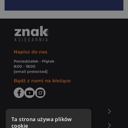
Napisz do nas
Poniedziałek - Piątek
8:00 - 18:00
[email protected]
Bądź z nami na bieżąco
O Księgarni Znak
Ta strona używa plików
cookie
Zakupy u nas