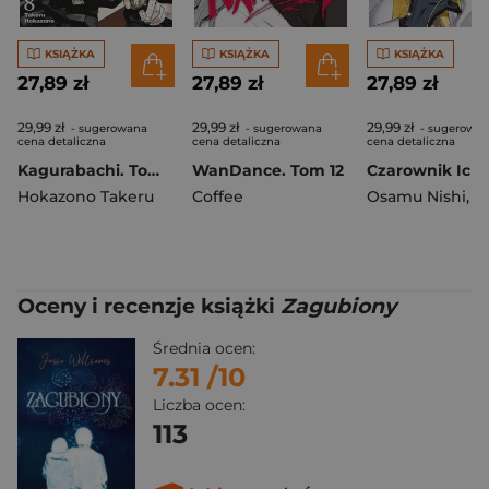
KSIĄŻKA
KSIĄŻKA
KSIĄŻKA
27,89 zł
27,89 zł
27,89 zł
29,99 zł
29,99 zł
29,99 zł
- sugerowana
- sugerowana
- sugerowa
cena detaliczna
cena detaliczna
cena detaliczna
Kagurabachi. Tom 8
WanDance. Tom 12
Hokazono Takeru
Coffee
Osamu Nishi
,
Shiro 
Oceny i recenzje książki
Zagubiony
Średnia ocen:
7.31
/10
Liczba ocen:
113