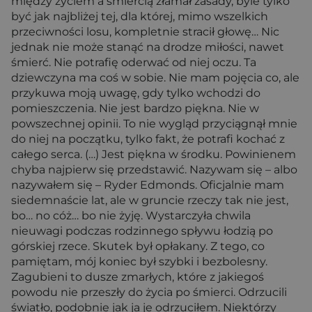
między życiem a śmiercią złamał zasady, byle tylko
być jak najbliżej tej, dla której, mimo wszelkich
przeciwności losu, kompletnie stracił głowę… Nic
jednak nie może stanąć na drodze miłości, nawet
śmierć. Nie potrafię oderwać od niej oczu. Ta
dziewczyna ma coś w sobie. Nie mam pojęcia co, ale
przykuwa moją uwagę, gdy tylko wchodzi do
pomieszczenia. Nie jest bardzo piękna. Nie w
powszechnej opinii. To nie wygląd przyciągnął mnie
do niej na początku, tylko fakt, że potrafi kochać z
całego serca. (…) Jest piękna w środku. Powinienem
chyba najpierw się przedstawić. Nazywam się – albo
nazywałem się – Ryder Edmonds. Oficjalnie mam
siedemnaście lat, ale w gruncie rzeczy tak nie jest,
bo… no cóż… bo nie żyję. Wystarczyła chwila
nieuwagi podczas rodzinnego spływu łodzią po
górskiej rzece. Skutek był opłakany. Z tego, co
pamiętam, mój koniec był szybki i bezbolesny.
Zagubieni to dusze zmarłych, które z jakiegoś
powodu nie przeszły do życia po śmierci. Odrzucili
światło, podobnie jak ja je odrzuciłem. Niektórzy