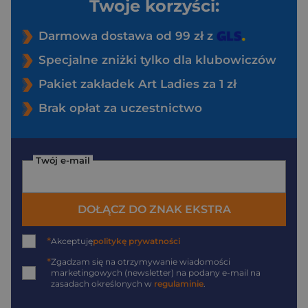
Twoje korzyści:
Darmowa dostawa od 99 zł z
Specjalne zniżki tylko dla klubowiczów
Pakiet zakładek Art Ladies za 1 zł
Brak opłat za uczestnictwo
Twój e-mail
DOŁĄCZ DO ZNAK EKSTRA
*
Akceptuję
politykę prywatności
*
Zgadzam się na otrzymywanie wiadomości
marketingowych (newsletter) na podany
e-mail
na
zasadach określonych w
regulaminie
.