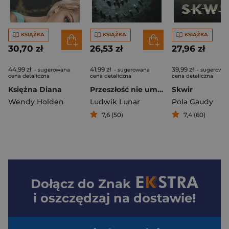
KSIĄŻKA
KSIĄŻKA
KSIĄŻKA
30,70 zł
26,53 zł
27,96 zł
44,99 zł
41,99 zł
39,99 zł
- sugerowana
- sugerowana
- sugerowa
cena detaliczna
cena detaliczna
cena detaliczna
Księżna Diana
Przeszłość nie umiera nigdy
Skwir
Wendy Holden
Ludwik Lunar
Pola Gaudy
7,6 (50)
7,4 (60)
Dołącz do
Znak
i oszczędzaj na dostawie!