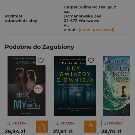
HarperCollins Polska Sp. z
o.o.
Podmiot
Domaniewska 34a
odpowiedzialny:
02-672 Warszawa
PL
e-mail:
[email protected]
Podobne do Zagubiony
KSIĄŻKA
KSIĄŻKA
KSIĄŻKA
26,94 zł
27,87 zł
28,70 zł