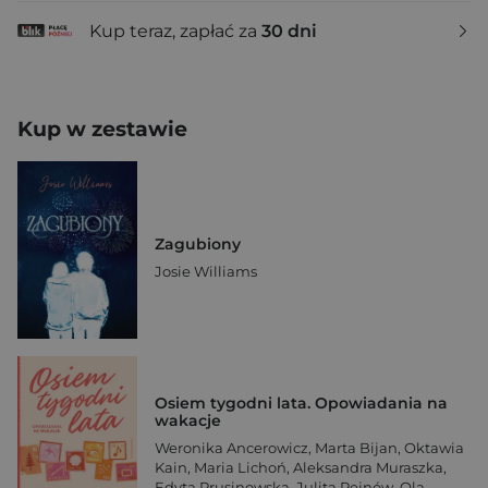
Kup teraz, zapłać za
30 dni
Kup w zestawie
Zagubiony
Josie Williams
Osiem tygodni lata. Opowiadania na
wakacje
Weronika Ancerowicz
,
Marta Bijan
,
Oktawia
Kain
,
Maria Lichoń
,
Aleksandra Muraszka
,
Edyta Prusinowska
,
Julita Rejnów
,
Ola