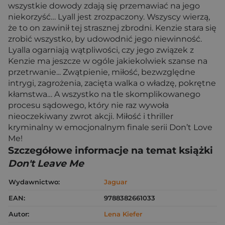
wszystkie dowody zdają się przemawiać na jego
niekorzyść… Lyall jest zrozpaczony. Wszyscy wierzą,
że to on zawinił tej strasznej zbrodni. Kenzie stara się
zrobić wszystko, by udowodnić jego niewinność.
Lyalla ogarniają wątpliwości, czy jego związek z
Kenzie ma jeszcze w ogóle jakiekolwiek szanse na
przetrwanie... Zwątpienie, miłość, bezwzględne
intrygi, zagrożenia, zacięta walka o władzę, pokrętne
kłamstwa… A wszystko na tle skomplikowanego
procesu sądowego, który nie raz wywoła
nieoczekiwany zwrot akcji. Miłość i thriller
kryminalny w emocjonalnym finale serii Don’t Love
Me!
Szczegółowe informacje na temat książki
Don't Leave Me
Wydawnictwo:
Jaguar
EAN:
9788382661033
Autor:
Lena Kiefer