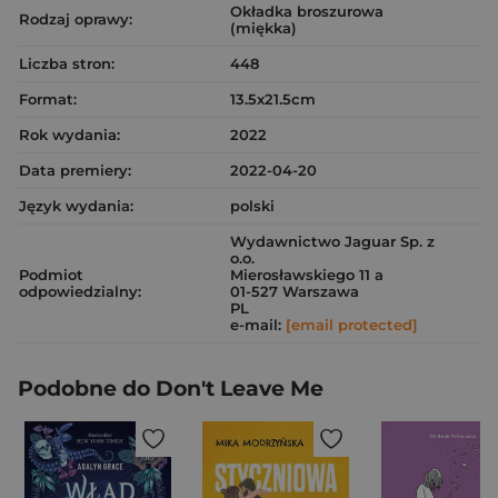
Okładka broszurowa
Rodzaj oprawy:
(miękka)
Liczba stron:
448
Format:
13.5x21.5cm
Rok wydania:
2022
Data premiery:
2022-04-20
Język wydania:
polski
Wydawnictwo Jaguar Sp. z
o.o.
Podmiot
Mierosławskiego 11 a
odpowiedzialny:
01-527 Warszawa
PL
e-mail:
[email protected]
Podobne do Don't Leave Me