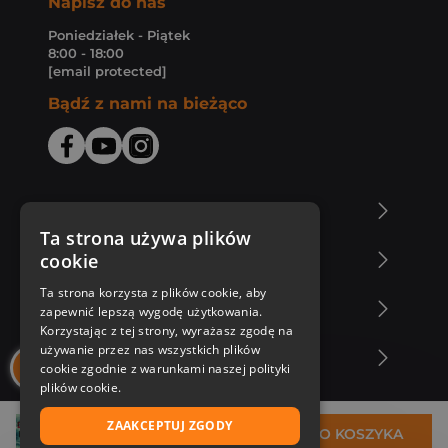
Napisz do nas
Poniedziałek - Piątek
8:00 - 18:00
[email protected]
Bądź z nami na bieżąco
O Księgarni Znak
Ta strona używa plików
cookie
Zakupy u nas
Ta strona korzysta z plików cookie, aby
Nasza oferta
zapewnić lepszą wygodę użytkowania.
Korzystając z tej strony, wyrażasz zgodę na
używanie przez nas wszystkich plików
Nasi autorzy
cookie zgodnie z warunkami naszej polityki
plików cookie.
ZAAKCEPTUJ ZGODY
34,50 zł
DO KOSZYKA