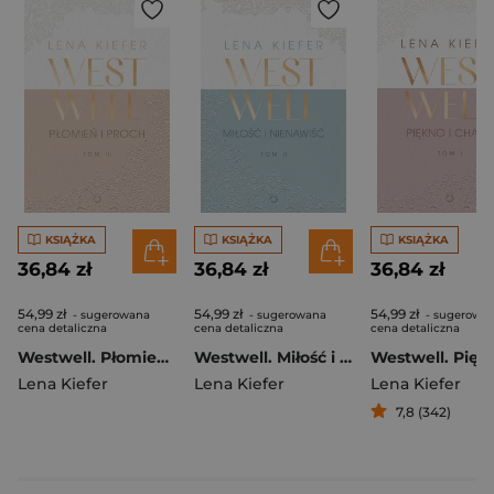
KSIĄŻKA
KSIĄŻKA
KSIĄŻKA
36,84 zł
36,84 zł
36,84 zł
54,99 zł
54,99 zł
54,99 zł
- sugerowana
- sugerowana
- sugerowa
cena detaliczna
cena detaliczna
cena detaliczna
Westwell. Płomień i proch
Westwell. Miłość i nienawiść
Lena Kiefer
Lena Kiefer
Lena Kiefer
7,8 (342)