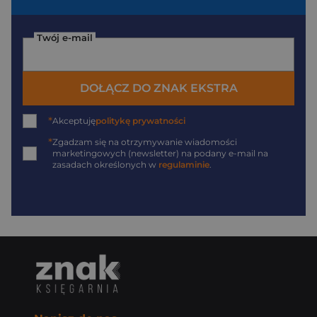
Twój e-mail
DOŁĄCZ DO ZNAK EKSTRA
*
Akceptuję
politykę prywatności
*
Zgadzam się na otrzymywanie wiadomości
marketingowych (newsletter) na podany
e-mail
na
zasadach określonych w
regulaminie
.