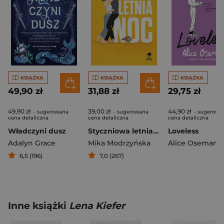
KSIĄŻKA
KSIĄŻKA
KSIĄŻKA
49,90 zł
31,88 zł
29,75 zł
49,90 zł
39,00 zł
44,90 zł
- sugerowana
- sugerowana
- sugerowa
cena detaliczna
cena detaliczna
cena detaliczna
Władczyni dusz
Styczniowa letnia noc
Loveless
Adalyn Grace
Mika Modrzyńska
Alice Oseman
6,5 (196)
7,0 (267)
Inne książki
Lena Kiefer