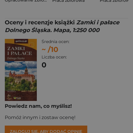
Opracowanie Zbiorowe
Praca zbiorowa
Praca zbiorowa
Oceny i recenzje książki
Zamki i pałace
Dolnego Śląska. Mapa, 1:250 000
Średnia ocen:
~
/10
Liczba ocen:
0
Powiedz nam, co myślisz!
Pomóż innym i zostaw ocenę!
ZALOGUJ SIĘ, ABY DODAĆ OPINIĘ