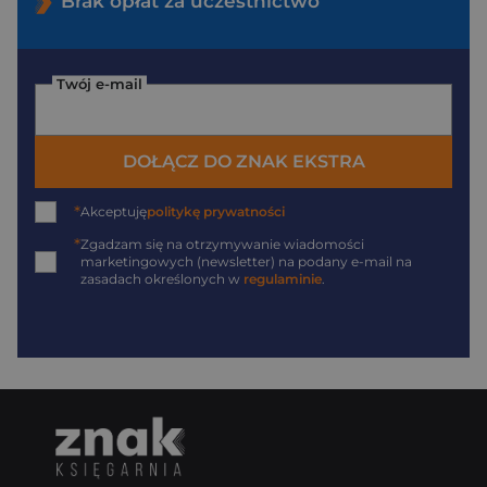
Brak opłat za uczestnictwo
Twój e-mail
DOŁĄCZ DO ZNAK EKSTRA
*
Akceptuję
politykę prywatności
*
Zgadzam się na otrzymywanie wiadomości
marketingowych (newsletter) na podany
e-mail
na
zasadach określonych w
regulaminie
.