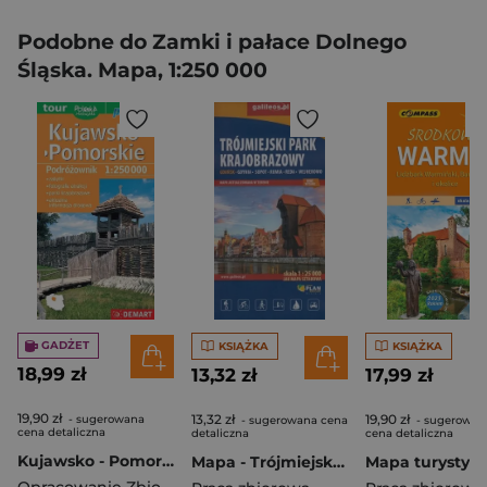
Podobne do Zamki i pałace Dolnego
Śląska. Mapa, 1:250 000
GADŻET
KSIĄŻKA
KSIĄŻKA
18,99 zł
13,32 zł
17,99 zł
19,90 zł
13,32 zł
19,90 zł
- sugerowana
- sugerowana cena
- sugerowan
cena detaliczna
detaliczna
cena detaliczna
Kujawsko - Pomorskie Podróżownik mapa turystyczna 1:250 000
Mapa - Trójmiejski Park Krajobrazowy 1:25 000