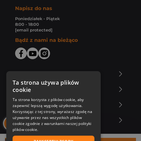
Napisz do nas
Poniedziałek - Piątek
8:00 - 18:00
[email protected]
Bądź z nami na bieżąco
O Księgarni Znak
Ta strona używa plików
cookie
Zakupy u nas
Ta strona korzysta z plików cookie, aby
Nasza oferta
zapewnić lepszą wygodę użytkowania.
Korzystając z tej strony, wyrażasz zgodę na
używanie przez nas wszystkich plików
Nasi autorzy
cookie zgodnie z warunkami naszej polityki
plików cookie.