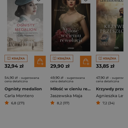
KSIĄŻKA
KSIĄŻKA
KSIĄŻKA
32,94 zł
29,90 zł
33,85 zł
54,90 zł
49,90 zł
47,90 zł
- sugerowana
- sugerowana
- sugerowa
cena detaliczna
cena detaliczna
cena detaliczna
Ognisty medalion
Miłość w cieniu rewolucji
Carla Montero
Jaszewska Maja
6,8 (271)
8,2 (117)
7,2 (34)