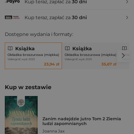
Kup teraz, zapłać za
30 dni
Kup teraz, zapłać za
30 dni
Dostępne wydania i formaty:
Książka
Książka
K
Okładka broszurowa (miękka)
Okładka broszurowa (miękka)
Okładk
Videograf, wyd. 2023
Videograf, wyd. 2025
Videogra
23,94 zł
35,67 zł
Kup w zestawie
Zanim nadejdzie jutro Tom 2 Ziemia
ludzi zapomnianych
Joanna Jax