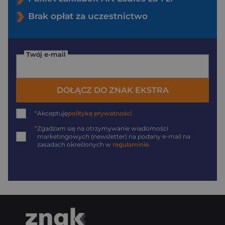
Brak opłat za uczestnictwo
Twój e-mail
DOŁĄCZ DO ZNAK EKSTRA
*
Akceptuję
politykę prywatności
*
Zgadzam się na otrzymywanie wiadomości
marketingowych (newsletter) na podany
e-mail
na
zasadach określonych w
regulaminie
.