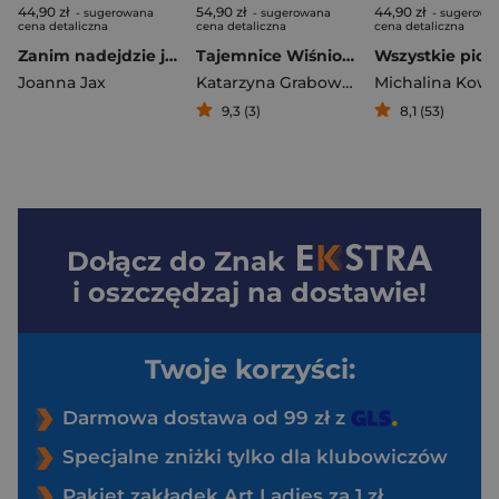
44,90 zł
54,90 zł
44,90 zł
- sugerowana
- sugerowana
- sugerowa
cena detaliczna
cena detaliczna
cena detaliczna
Zanim nadejdzie jutro Tom 2 Ziemia ludzi zapomnianych
Tajemnice Wiśniowego Sadu - Wiosna pełna sekretów
Joanna Jax
Katarzyna Grabowska
Michalina Kowo
9,3 (3)
8,1 (53)
Dołącz do
Znak
i oszczędzaj na dostawie!
Twoje korzyści:
Darmowa dostawa od 99 zł z
Specjalne zniżki tylko dla klubowiczów
Pakiet zakładek Art Ladies za 1 zł