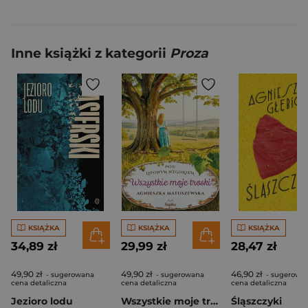
Inne książki z kategorii
Proza
KSIĄŻKA
KSIĄŻKA
KSIĄŻKA
34,89 zł
29,99 zł
28,47 zł
49,90 zł
49,90 zł
46,90 zł
- sugerowana
- sugerowana
- sugerowa
cena detaliczna
cena detaliczna
cena detaliczna
Jezioro lodu
Wszystkie moje troski
Śląszczyki