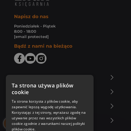
Napisz do nas
Poniedziałek - Piątek
8:00 - 18:00
[email protected]
Bądź z nami na bieżąco
O Księgarni Znak
Ta strona używa plików
cookie
Zakupy u nas
Ta strona korzysta z plików cookie, aby
Nasza oferta
zapewnić lepszą wygodę użytkowania.
Korzystając z tej strony, wyrażasz zgodę na
używanie przez nas wszystkich plików
Nasi autorzy
cookie zgodnie z warunkami naszej polityki
plików cookie.