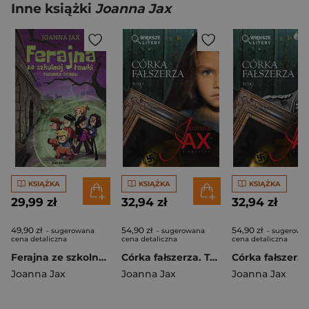
Inne książki
Joanna Jax
KSIĄŻKA
KSIĄŻKA
KSIĄŻKA
29,99 zł
32,94 zł
32,94 zł
49,90 zł
54,90 zł
54,90 zł
- sugerowana
- sugerowana
- sugerowa
cena detaliczna
cena detaliczna
cena detaliczna
Ferajna ze szkolnej ławki. Tajemnica cytadeli
Córka fałszerza. Tom 3 (większe litery)
Joanna Jax
Joanna Jax
Joanna Jax