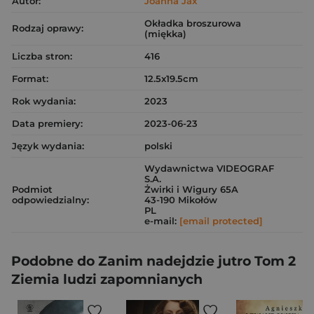
Autor:
Joanna Jax
Okładka broszurowa
Rodzaj oprawy:
(miękka)
Liczba stron:
416
Format:
12.5x19.5cm
Rok wydania:
2023
Data premiery:
2023-06-23
Język wydania:
polski
Wydawnictwa VIDEOGRAF
S.A.
Podmiot
Żwirki i Wigury 65A
odpowiedzialny:
43-190 Mikołów
PL
e-mail:
[email protected]
Podobne do Zanim nadejdzie jutro Tom 2
Ziemia ludzi zapomnianych