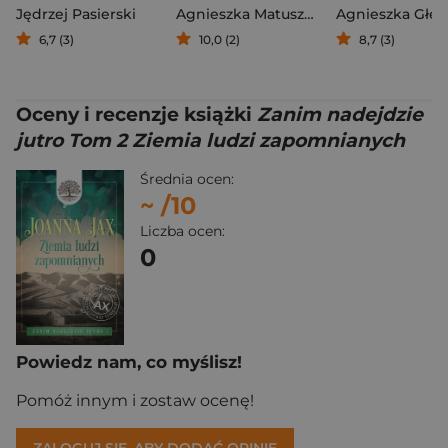
Jędrzej Pasierski
Agnieszka Matuszewska
Agnieszka Głęb
6,7 (3)
10,0 (2)
8,7 (3)
Oceny i recenzje książki
Zanim nadejdzie
jutro Tom 2 Ziemia ludzi zapomnianych
Średnia ocen:
~
/10
Liczba ocen:
0
Powiedz nam, co myślisz!
Pomóż innym i zostaw ocenę!
ZALOGUJ SIĘ, ABY DODAĆ OPINIĘ