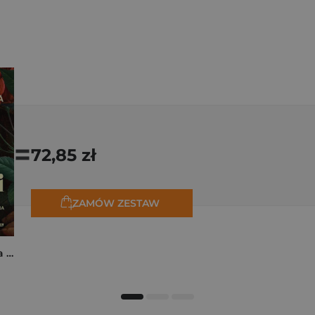
=
72,85 zł
ZAMÓW ZESTAW
Rita z Cascii. Historia kobiety, dla której nie ma rzeczy niemożliwych