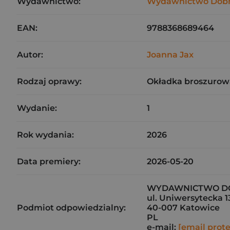
Wydawnictwo:
Wydawnictwo Dobr
EAN:
9788368689464
Autor:
Joanna Jax
Rodzaj oprawy:
Okładka broszurow
Wydanie:
1
Rok wydania:
2026
Data premiery:
2026-05-20
WYDAWNICTWO DO
ul. Uniwersytecka 1
Podmiot odpowiedzialny:
40-007 Katowice
PL
e-mail:
[email prot