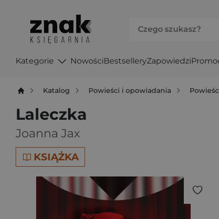
Kategorie
Nowości
Bestsellery
Zapowiedzi
Promo
Katalog
Powieści i opowiadania
Powieśc
Laleczka
Joanna Jax
KSIĄŻKA