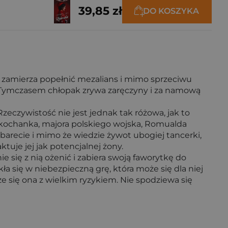
39,85 zł
DO KOSZYKA
, zamierza popełnić mezalians i mimo sprzeciwu
y. Tymczasem chłopak zrywa zaręczyny i za namową
zeczywistość nie jest jednak tak różowa, jak to
 kochanka, majora polskiego wojska, Romualda
barecie i mimo że wiedzie żywot ubogiej tancerki,
tuje jej jak potencjalnej żony.
się z nią ożenić i zabiera swoją faworytkę do
ła się w niebezpieczną grę, która może się dla niej
ąże się ona z wielkim ryzykiem. Nie spodziewa się