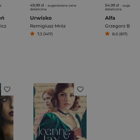
49,99 zł
54,99 zł
a
- sugerowana cena
- sugerowa
detaliczna
detaliczna
eń
Urwisko
Alfa
icz
Remigiusz Mróz
Grzegorz Brudn
7,3 (1417)
8,0 (817)