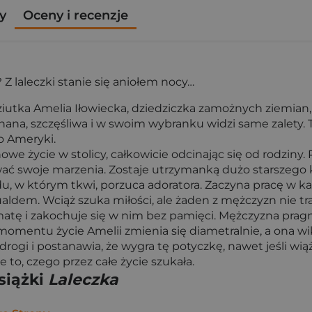
y
Oceny i recenzje
 Z laleczki stanie się aniołem nocy…
ziutka Amelia Iłowiecka, dziedziczka zamożnych ziemian
ochana, szczęśliwa i w swoim wybranku widzi same zalet
o Ameryki.
 życie w stolicy, całkowicie odcinając się od rodziny. R
ować swoje marzenia. Zostaje utrzymanką dużo starszego
, w którym tkwi, porzuca adoratora. Zaczyna pracę w ka
dem. Wciąż szuka miłości, ale żaden z mężczyzn nie trak
 i zakochuje się w nim bez pamięci. Mężczyzna pragnie 
 momentu życie Amelii zmienia się diametralnie, a ona wik
 drogi i postanawia, że wygra tę potyczkę, nawet jeśli wi
to, czego przez całe życie szukała.
siążki
Laleczka