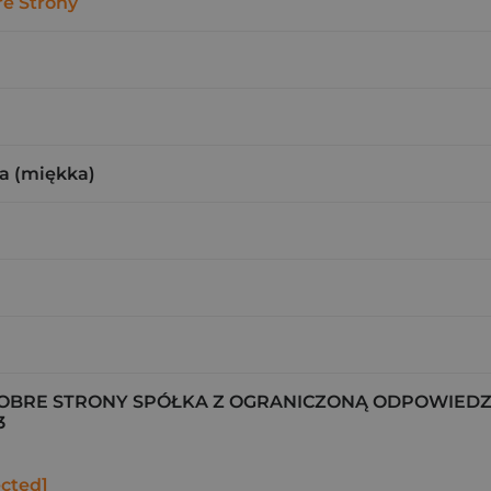
e Strony
a (miękka)
BRE STRONY SPÓŁKA Z OGRANICZONĄ ODPOWIEDZ
3
ected]