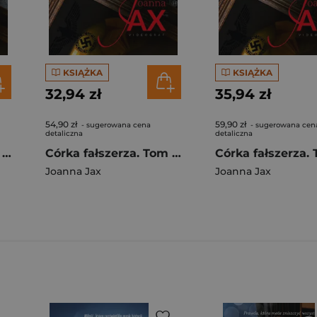
KSIĄŻKA
KSIĄŻKA
32,94 zł
35,94 zł
54,90 zł
59,90 zł
- sugerowana cena
- sugerowana cen
detaliczna
detaliczna
Córka fałszerza. Tom 3 (większe litery)
Córka fałszerza. Tom 2 (większe litery)
Joanna Jax
Joanna Jax