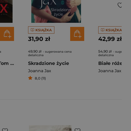
KSIĄŻKA
KSIĄŻKA
31,90 zł
42,99 zł
49,90 zł
54,90 zł
a
- sugerowana cena
- sugerowa
detaliczna
detaliczna
Córka fałszerza. Tom 1 (większe litery)
Skradzione życie
Joanna Jax
Joanna Jax
8,0 (11)