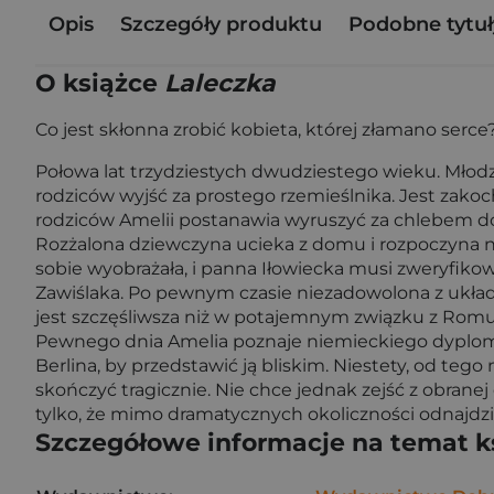
Opis
Szczegóły produktu
Podobne tytuł
O książce
Laleczka
Co jest skłonna zrobić kobieta, której złamano serce?
Połowa lat trzydziestych dwudziestego wieku. Młod
rodziców wyjść za prostego rzemieślnika. Jest zak
rodziców Amelii postanawia wyruszyć za chlebem d
Rozżalona dziewczyna ucieka z domu i rozpoczyna nowe
sobie wyobrażała, i panna Iłowiecka musi zweryfik
Zawiślaka. Po pewnym czasie niezadowolona z układu
jest szczęśliwsza niż w potajemnym związku z Romual
Pewnego dnia Amelia poznaje niemieckiego dyplomatę
Berlina, by przedstawić ją bliskim. Niestety, od tego
skończyć tragicznie. Nie chce jednak zejść z obranej
tylko, że mimo dramatycznych okoliczności odnajdzie 
Szczegółowe informacje na temat k