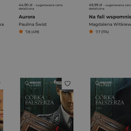
44,90 zł
49,99 zł
- sugerowana cena
- sugerowana cen
detaliczna
detaliczna
Aurora
Na fali wspomni
ka
Paulina Świst
Magdalena Witkiew
7,8 (419)
7,7 (174)