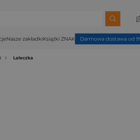
cje
Nasze zakładki
Książki ZNAK
Darmowa dostawa od 99
i
Laleczka