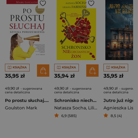
KSIĄŻKA
KSIĄŻKA
KSIĄŻKA
35,95 zł
35,94 zł
35,95 zł
49,90 zł
49,90 zł
49,90 zł
- sugerowana
- sugerowana
- sugerowa
cena detaliczna
cena detaliczna
cena detaliczna
Po prostu słuchaj. Sztuka porozumienia
Schronisko niechcianych żon
Goulston Mark
Natasza Socha
,
Liliana Fabisińska
Agnieszka Lis
6,9 (585)
8,5 (4)