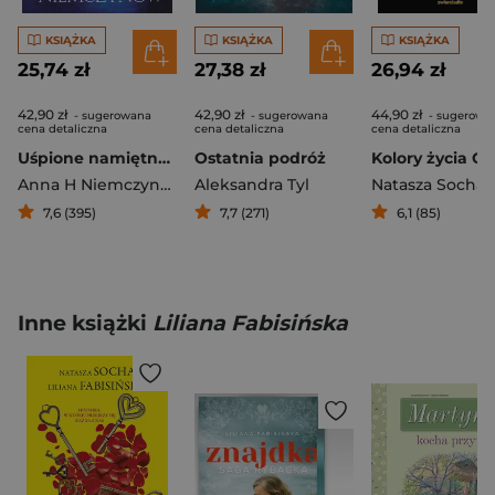
KSIĄŻKA
KSIĄŻKA
KSIĄŻKA
25,74 zł
27,38 zł
26,94 zł
42,90 zł
42,90 zł
44,90 zł
- sugerowana
- sugerowana
- sugerowa
cena detaliczna
cena detaliczna
cena detaliczna
Uśpione namiętności
Ostatnia podróż
Anna H Niemczynow
Aleksandra Tyl
Natasza Socha
,
K
7,6 (395)
7,7 (271)
6,1 (85)
Inne książki
Liliana Fabisińska