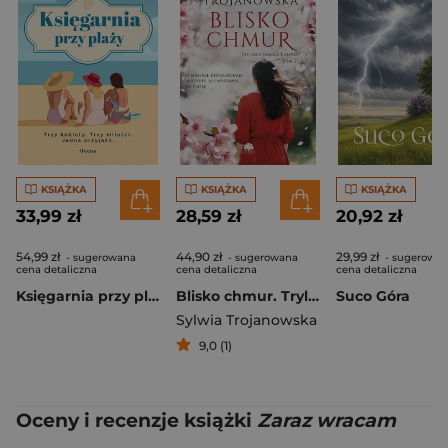
KSIĄŻKA
KSIĄŻKA
KSIĄŻKA
33,99 zł
28,59 zł
20,92 zł
54,99 zł
44,90 zł
29,99 zł
- sugerowana
- sugerowana
- sugerowa
cena detaliczna
cena detaliczna
cena detaliczna
Księgarnia przy plaży. Trzy kobiety. Trzy miłości. Jedna przyjaźń
Blisko chmur. Trylogia Szkoła Latania. Tom 2
Suco Góra
Sylwia Trojanowska
9,0 (1)
Oceny i recenzje książki
Zaraz wracam