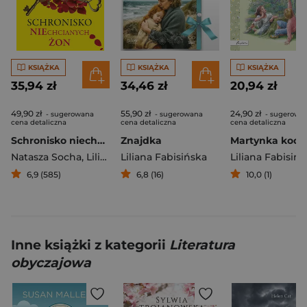
KSIĄŻKA
KSIĄŻKA
KSIĄŻKA
35,94 zł
34,46 zł
20,94 zł
49,90 zł
55,90 zł
24,90 zł
- sugerowana
- sugerowana
- sugerowa
cena detaliczna
cena detaliczna
cena detaliczna
Schronisko niechcianych żon
Znajdka
Natasza Socha
,
Liliana Fabisińska
Liliana Fabisińska
Liliana Fabisińs
6,9 (585)
6,8 (16)
10,0 (1)
Inne książki z kategorii
Literatura
obyczajowa