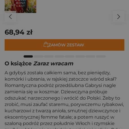
68,94 zł
ZAMÓW ZESTAW
O książce
Zaraz wracam
A gdybyś została całkiem sama, bez pieniędzy,
komórki i ubrania, w rajskiej zatoczce wśród skał?
Romantyczna podróż przedślubna Gabrysi nagle
zamienia się w koszmar. Dziewczyna próbuje
odszukać narzeczonego i wrócić do Polski. Żeby to
zrobić, musi zaufać staremu, porywczemu rybakowi,
kucharzowi z twarzą anioła, smutnej dziewczynce i
ekscentrycznej femme fatale; a potem ruszyć w
szaloną podróż przez południe Włoch i rzymskie