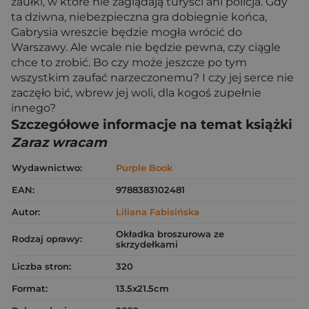
zaułki, w które nie zaglądają turyści ani policja. Gdy
ta dziwna, niebezpieczna gra dobiegnie końca,
Gabrysia wreszcie będzie mogła wrócić do
Warszawy. Ale wcale nie będzie pewna, czy ciągle
chce to zrobić. Bo czy może jeszcze po tym
wszystkim zaufać narzeczonemu? I czy jej serce nie
zaczęło bić, wbrew jej woli, dla kogoś zupełnie
innego?
Szczegółowe informacje na temat książki
Zaraz wracam
Wydawnictwo:
Purple Book
EAN:
9788383102481
Autor:
Liliana Fabisińska
Okładka broszurowa ze
Rodzaj oprawy:
skrzydełkami
Liczba stron:
320
Format:
13.5x21.5cm