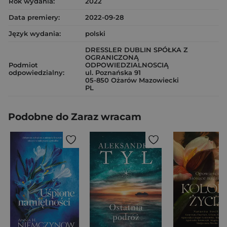
Rok wydania:
2022
Data premiery:
2022-09-28
Język wydania:
polski
DRESSLER DUBLIN SPÓŁKA Z
OGRANICZONĄ
Podmiot
ODPOWIEDZIALNOSCIĄ
odpowiedzialny:
ul. Poznańska 91
05-850 Ożarów Mazowiecki
PL
Podobne do Zaraz wracam