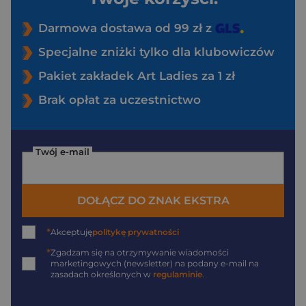
Darmowa dostawa od 99 zł z
Specjalne zniżki tylko dla klubowiczów
Pakiet zakładek Art Ladies za 1 zł
Brak opłat za uczestnictwo
Twój e-mail
DOŁĄCZ DO ZNAK EKSTRA
*
Akceptuję
politykę prywatności
*
Zgadzam się na otrzymywanie wiadomości
marketingowych (newsletter) na podany
e-mail
na
zasadach określonych w
regulaminie
.