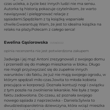
czas ucieka, a życie bez innych ludzi nie ma sensu.
Autorka tą historią pokazuje czytelnikom, że warto
nawiązywać i pielęgnować relacje z
sąsiadami.Spędziłam z tą książką wspaniałe
chwile.Gwarantuję Wam, że jest to idealna książka na
relaks na plaży.Polecam z całego serca!
Ewelina Gąsiorowska
01/08/2022
opinia recenzenta nie jest potwierdzona zakupem
Jadwiga i jej mąż Antoni zrezygnowali z swojego domu
i przenieśli się do małego mieszkania w bloku. Długo
nie mogli przyzwyczaić się do zupełnie innych
warunków i do faktu, że już nie mają swojego ogrodu, w
którym spędzali miło czas.Jowita to młoda kobieta
pracująca w korporacji. Doznała kontuzji nogi i związku
z tym poszła na zwolnienie lekarskie. Nie była z tego
faktu zadowolona. Do czasu, aż poznała swojego
nowego sąsiada z naprzeciwka - Daniela.Sylwia to
dwudziestoparoletnia dziewczyna, która wciąż mieszka