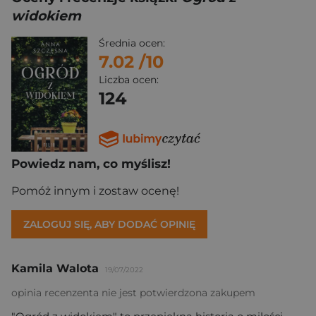
widokiem
Średnia ocen:
7.02
/10
Liczba ocen:
124
Powiedz nam, co myślisz!
Pomóż innym i zostaw ocenę!
ZALOGUJ SIĘ, ABY DODAĆ OPINIĘ
Kamila Walota
19/07/2022
opinia recenzenta nie jest potwierdzona zakupem