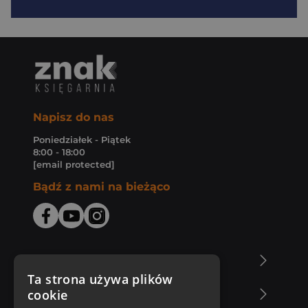
Napisz do nas
Poniedziałek - Piątek
8:00 - 18:00
[email protected]
Bądź z nami na bieżąco
O Księgarni Znak
Ta strona używa plików
cookie
Zakupy u nas