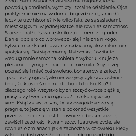
z rodzicami. Matka od zawsze ma migreny, które
powodują omdlenia, wymioty i totalne osłabienie. Ojca
praktycznie nie ma w domu, bo jeździ za granicę.Co
łączy te trzy historie? Nie tylko fakt, że są sąsiadami,
mieszkającymi w jednej klatce, ale również samotność.
Starsze małżeństwo tęskniło za domem z ogrodem,
Daniel dopiero co wprowadził się i nie zna nikogo,
Sylwia mieszka od zawsze z rodzicami, ale z nikim nie
spotyka się. Boi się o mamę. Natomiast Jowita to
według mnie samotna kobieta z wyboru. Knuje za
plecami innymi, jest nachalna i nie miła. Aby bliżej
poznać się i mieć coś swojego, bohaterowie założyli
„podniebny ogród", ale nie wszyscy byli zadowoleni z
tego, że ktoś coś robi na dachu ich bloku. Kto? I
dlaczego robił wszystko by zniszczyć owoce ciężkiej
pracy przy tworzeniu ogrodu? Przekonajcie się
sami.Książka jest o tym, że jak czegoś bardzo się
pragnie, to jest się w stanie pokonać wszystkie
przeciwności losu. Jest to również o bezsensownej
zawiści i zazdrości, która niszczy i zatruwa życie, ale
również o zmianach jakie zachodzą w człowieku, kiedy
w końcu dostrzeże, że to co robi nie prowadzi do