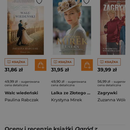
KSIĄŻKA
KSIĄŻKA
KSIĄŻKA
31,86 zł
31,95 zł
39,99 zł
49,99 zł
49,90 zł
56,99 zł
- sugerowana
- sugerowana
- sugerowa
cena detaliczna
cena detaliczna
cena detaliczna
Walc wiedeński
Lalka ze Złotego Wzgórza
Zagrywki
Paulina Rabczak
Krystyna Mirek
Oceny i recenzje książki
Ogród z