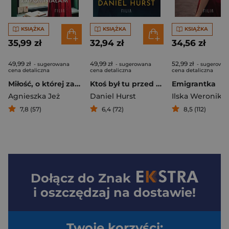
KSIĄŻKA
KSIĄŻKA
KSIĄŻKA
35,99 zł
32,94 zł
34,56 zł
49,99 zł
49,99 zł
52,99 zł
- sugerowana
- sugerowana
- sugerowa
cena detaliczna
cena detaliczna
cena detaliczna
Miłość, o której zapomniałam
Ktoś był tu przed nami
Emigrantka
Agnieszka Jeż
Daniel Hurst
Ilska Weronika
7,8 (57)
6,4 (72)
8,5 (112)
Dołącz do
Znak
i oszczędzaj na dostawie!
Twoje korzyści: