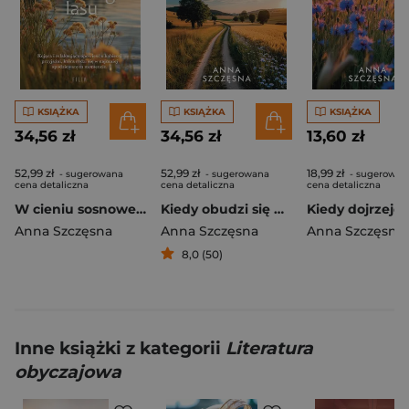
KSIĄŻKA
KSIĄŻKA
KSIĄŻKA
34,56 zł
34,56 zł
13,60 zł
52,99 zł
52,99 zł
18,99 zł
- sugerowana
- sugerowana
- sugerowan
cena detaliczna
cena detaliczna
cena detaliczna
W cieniu sosnowego lasu
Kiedy obudzi się nadzieja
Anna Szczęsna
Anna Szczęsna
Anna Szczęsna
8,0 (50)
Inne książki z kategorii
Literatura
obyczajowa