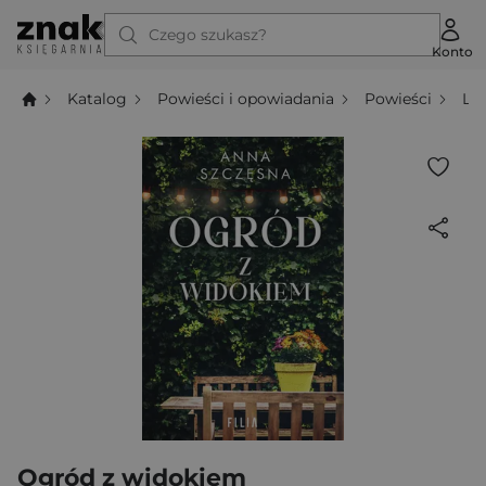
Czego szukasz?
Konto
Katalog
Powieści i opowiadania
Powieści
Li
Ogród z widokiem