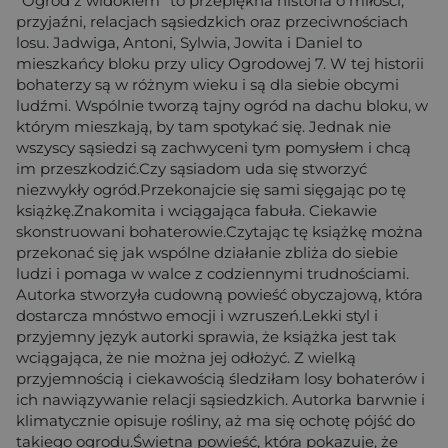
"Ogród z widokiem" to przepiękna historia o miłości,
przyjaźni, relacjach sąsiedzkich oraz przeciwnościach
losu. Jadwiga, Antoni, Sylwia, Jowita i Daniel to
mieszkańcy bloku przy ulicy Ogrodowej 7. W tej historii
bohaterzy są w różnym wieku i są dla siebie obcymi
ludźmi. Wspólnie tworzą tajny ogród na dachu bloku, w
którym mieszkają, by tam spotykać się. Jednak nie
wszyscy sąsiedzi są zachwyceni tym pomysłem i chcą
im przeszkodzić.Czy sąsiadom uda się stworzyć
niezwykły ogród.Przekonajcie się sami sięgając po tę
książkę.Znakomita i wciągająca fabuła. Ciekawie
skonstruowani bohaterowie.Czytając tę książkę można
przekonać się jak wspólne działanie zbliża do siebie
ludzi i pomaga w walce z codziennymi trudnościami.
Autorka stworzyła cudowną powieść obyczajową, która
dostarcza mnóstwo emocji i wzruszeń.Lekki styl i
przyjemny język autorki sprawia, że książka jest tak
wciągająca, że nie można jej odłożyć. Z wielką
przyjemnością i ciekawością śledziłam losy bohaterów i
ich nawiązywanie relacji sąsiedzkich. Autorka barwnie i
klimatycznie opisuje rośliny, aż ma się ochotę pójść do
takiego ogrodu.Świetna powieść, która pokazuje, że