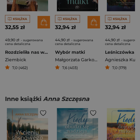
KSIĄŻKA
KSIĄŻKA
KSIĄŻKA
32,55 zł
32,94 zł
32,94 zł
49,90 zł
44,90 zł
44,90 zł
- sugerowana
- sugerowana
- sugerowa
cena detaliczna
cena detaliczna
cena detaliczna
Rozdzieliła nas wojna
Wybór matki
Ziembick
Małgorzata Garkowska
Agnieszka Kuli
7,0 (462)
7,6 (403)
7,0 (179)
Inne książki
Anna Szczęsna