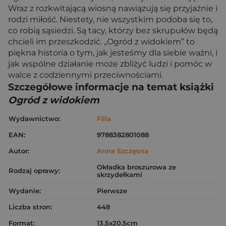
Wraz z rozkwitającą wiosną nawiązują się przyjaźnie i
rodzi miłość. Niestety, nie wszystkim podoba się to,
co robią sąsiedzi. Są tacy, którzy bez skrupułów będą
chcieli im przeszkodzić. „Ogród z widokiem” to
piękna historia o tym, jak jesteśmy dla siebie ważni, i
jak wspólne działanie może zbliżyć ludzi i pomóc w
walce z codziennymi przeciwnościami.
Szczegółowe informacje na temat książki
Ogród z widokiem
Wydawnictwo:
Filia
EAN:
9788382801088
Autor:
Anna Szczęsna
Okładka broszurowa ze
Rodzaj oprawy:
skrzydełkami
Wydanie:
Pierwsze
Liczba stron:
448
Format:
13.5x20.5cm