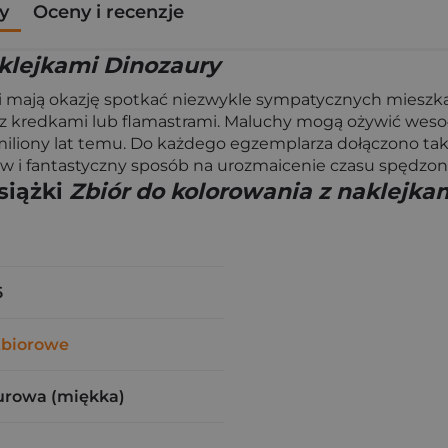
y
Oceny i recenzje
aklejkami Dinozaury
si mają okazję spotkać niezwykle sympatycznych mieszka
z kredkami lub flamastrami. Maluchy mogą ożywić wesoł
e miliony lat temu. Do każdego egzemplarza dołączono ta
w i fantastyczny sposób na urozmaicenie czasu spędzo
siążki
Zbiór do kolorowania z naklejka
6
Zbiorowe
urowa (miękka)