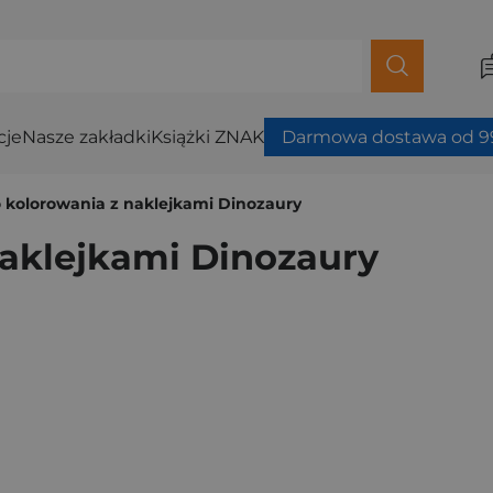
cje
Nasze zakładki
Książki ZNAK
Darmowa dostawa od 99
o kolorowania z naklejkami Dinozaury
naklejkami Dinozaury