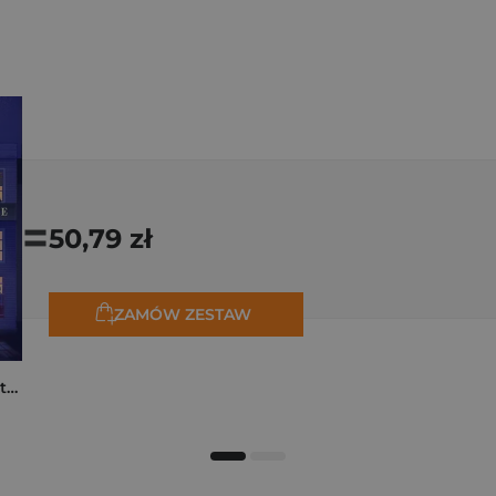
=
50,79 zł
ZAMÓW ZESTAW
Moja rodzina na piętrze