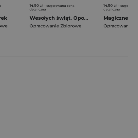
14,90 zł
14,90 zł
a
- sugerowana cena
- sugerowan
detaliczna
detaliczna
rek
Wesołych świąt. Opowiadanka & rzepiki
owe
Opracowanie Zbiorowe
Opracowanie Z