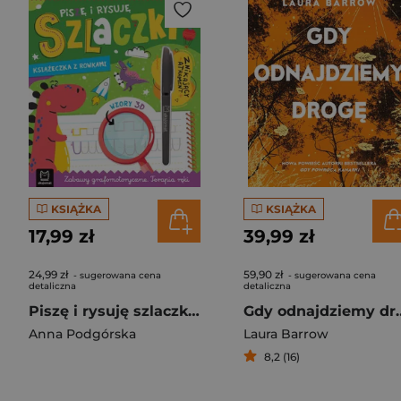
KSIĄŻKA
KSIĄŻKA
17,99 zł
39,99 zł
24,99 zł
59,90 zł
- sugerowana cena
- sugerowana cena
detaliczna
detaliczna
Piszę i rysuję szlaczki. Książka z rowkami. Znikający atrament. Wzory 3D, Zabawy grafomotoryczne, Terapia ręki
Gdy odnaj
Anna Podgórska
Laura Barrow
8,2 (16)