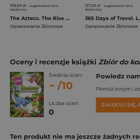
109,00 zł
137,00 zł
- sugerowana cena
- sugerowana cena
detaliczna
detaliczna
The Aztecs. The Rise and Fall of a Mighty Empire
365 Days o
Opracowanie Zbiorowe
Opracowanie Zbiorowe
Oceny i recenzje książki
Zbiór do ko
Średnia ocen:
Powiedz nam,
~
/10
Pomóż innym i z
Liczba ocen:
ZALOGUJ SIĘ,
0
Ten produkt nie ma jeszcze żadnych re