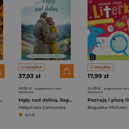
KSIĄŻKA
KSIĄŻKA
37,93 zł
17,99 zł
49,90 zł
24,99 zł
- sugerowana cena
- sugerowana cen
detaliczna
detaliczna
dziemy drogę
Mgły nad doliną. Saga bieszczadzka. Tom 4
Małgorzata Garkowska
Bogusław Michalec
8,0 (1)