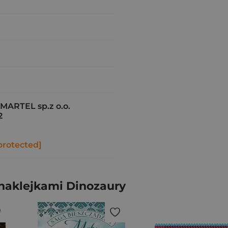
ARTEL sp.z o.o.
2
protected]
 naklejkami Dinozaury