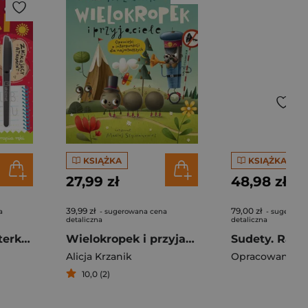
KSIĄŻKA
KSIĄŻKA
27,99 zł
48,98 zł
39,99 zł
79,00 zł
a
- sugerowana cena
- sugerowa
detaliczna
detaliczna
Poznaję i piszę literki. Książka z rowkami. Znikający atrament. Wzory 3D, Zabawy grafomotoryczne, Terapia ręki
Wielokropek i przyjaciele. Opowieści o interpunkcji dla najmłodszych
Alicja Krzanik
Opracowanie Z
10,0 (2)