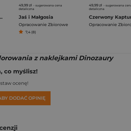
49,99 zł
49,99 zł
- sugerowana cena
- sugerowana cen
detaliczna
detaliczna
f Travel. Lonely Planet
Jaś i Małgosia
Czerwony Kaptu
Opracowanie Zbiorowe
Opracowanie Zbior
7,4 (8)
lorowania z naklejkami Dinozaury
 co myślisz!
ostaw ocenę!
 ABY DODAĆ OPINIĘ
cenzji