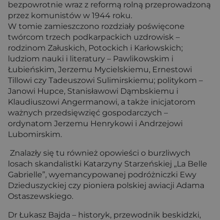
bezpowrotnie wraz z reformą rolną przeprowadzoną
przez komunistów w 1944 roku.
W tomie zamieszczono rozdziały poświęcone
twórcom trzech podkarpackich uzdrowisk –
rodzinom Załuskich, Potockich i Karłowskich;
ludziom nauki i literatury – Pawlikowskim i
Łubieńskim, Jerzemu Mycielskiemu, Ernestowi
Tillowi czy Tadeuszowi Sulimirskiemu; politykom –
Janowi Hupce, Stanisławowi Dąmbskiemu i
Klaudiuszowi Angermanowi, a także inicjatorom
ważnych przedsięwzięć gospodarczych –
ordynatom Jerzemu Henrykowi i Andrzejowi
Lubomirskim.
Znalazły się tu również opowieści o burzliwych
losach skandalistki Katarzyny Starzeńskiej „La Belle
Gabrielle”, wyemancypowanej podróżniczki Ewy
Dzieduszyckiej czy pioniera polskiej awiacji Adama
Ostaszewskiego.
Dr Łukasz Bajda – historyk, przewodnik beskidzki,