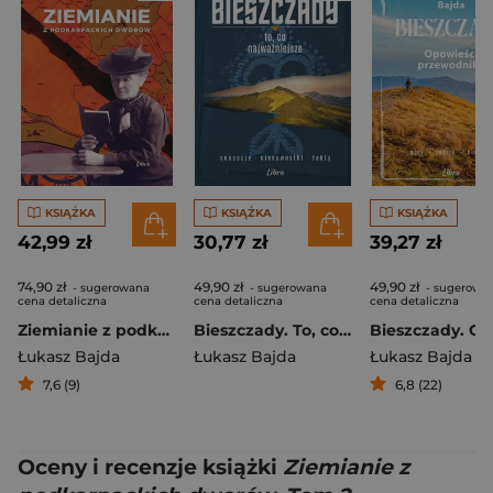
KSIĄŻKA
KSIĄŻKA
KSIĄŻKA
42,99 zł
30,77 zł
39,27 zł
74,90 zł
49,90 zł
49,90 zł
- sugerowana
- sugerowana
- sugerowa
cena detaliczna
cena detaliczna
cena detaliczna
Ziemianie z podkarpackich dworów
Bieszczady. To, co najważniejsze wyd. 2
Łukasz Bajda
Łukasz Bajda
Łukasz Bajda
7,6 (9)
6,8 (22)
Oceny i recenzje książki
Ziemianie z