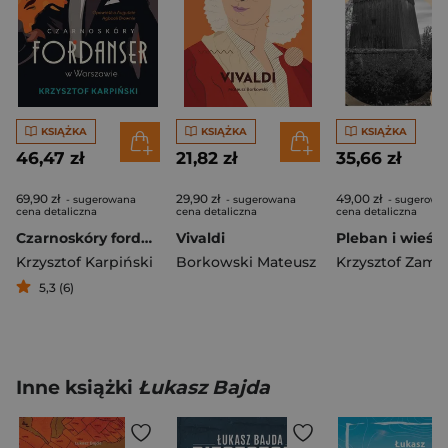
KSIĄŻKA
KSIĄŻKA
KSIĄŻKA
46,47 zł
21,82 zł
35,66 zł
69,90 zł
29,90 zł
49,00 zł
- sugerowana
- sugerowana
- sugerowa
cena detaliczna
cena detaliczna
cena detaliczna
Czarnoskóry fordanser w Warszawie. Opowieść o Auguście Agbooli Brownie
Vivaldi
Krzysztof Karpiński
Borkowski Mateusz
Krzysztof Zamo
5,3 (6)
Inne książki
Łukasz Bajda