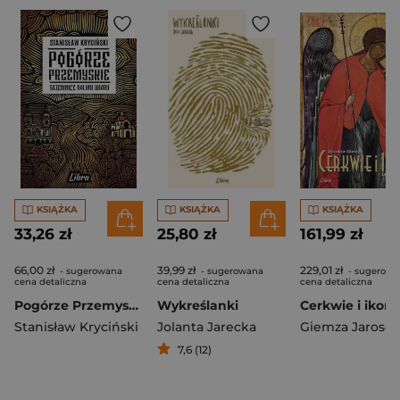
KSIĄŻKA
KSIĄŻKA
KSIĄŻKA
33,26 zł
25,80 zł
161,99 zł
66,00 zł
39,99 zł
229,01 zł
- sugerowana
- sugerowana
- sugerowa
cena detaliczna
cena detaliczna
cena detaliczna
Pogórze Przemyskie Tajemnice doliny Wiaru
Wykreślanki
Stanisław Kryciński
Jolanta Jarecka
Giemza Jarosła
7,6 (12)