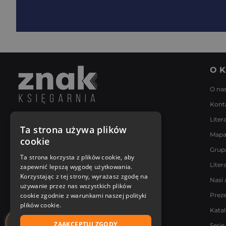
O K
O na
Kont
Liter
Napisz do nas
Ta strona używa plików
Mapa
Poniedziałek - Piątek
cookie
8:00 - 18:00
Grup
[email protected]
Ta strona korzysta z plików cookie, aby
Liter
zapewnić lepszą wygodę użytkowania.
Bądź z nami na bieżąco
Korzystając z tej strony, wyrażasz zgodę na
Nasi 
używanie przez nas wszystkich plików
cookie zgodnie z warunkami naszej polityki
Prez
plików cookie.
Kata
ZAAKCEPTUJ ZGODY
Serie