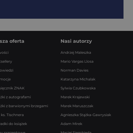
sza oferta
Nasi autorzy
ości
Andrzej Maleszka
sellery
Mario Vargas Llosa
owiedzi
Norman Davies
mocje
Katarzyna Michalak
sięcznik ZNAK
Sylwia Czubkowska
ążki z autografami
Marek Krajewski
ążki z barwionymi brzegami
Marek Maruszczak
 ks. Tischnera
Agnieszka Stążka-Gawrysiak
ładki do książek
Adam Mirek
by prezentowe
Maciej Siembieda