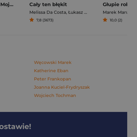
Pierogi z kimchi. Moje ulubione azjatyckie przepisy - książka z autografem
Cały ten błękit
Melissa Da Costa
,
Łukasz Müller
Marek Maruszc
7,8 (3673)
10,0 (2)
Węcowski Marek
Katherine Eban
Peter Frankopan
Joanna Kuciel-Frydryszak
Wojciech Tochman
dostawie!