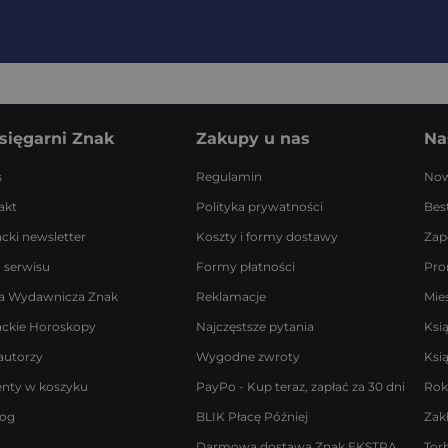
sięgarni Znak
Zakupy u nas
Na
s
Regulamin
Now
akt
Polityka prywatności
Best
acki newsletter
Koszty i formy dostawy
Zap
 serwisu
Formy płatności
Pro
a Wydawnicza Znak
Reklamacje
Mie
ackie Horoskopy
Najczęstsze pytania
Ksi
autorzy
Wygodne zwroty
Ksi
enty w koszyku
PayPo - Kup teraz, zapłać za 30 dni
Rok
log
BLIK Płacę Później
Zak
Darmowa dostawa Znak EKSTRA
Tor