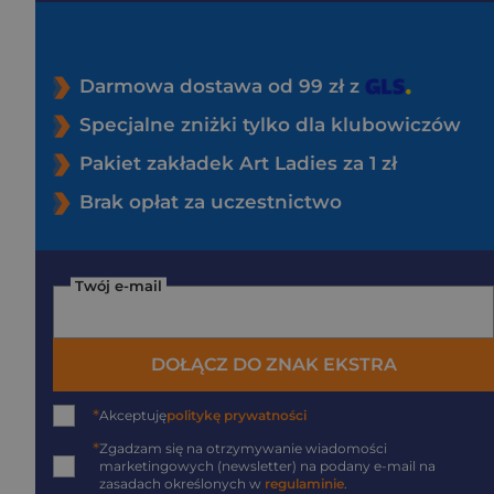
Darmowa dostawa od 99 zł z
Specjalne zniżki tylko dla klubowiczów
Pakiet zakładek Art Ladies za 1 zł
Brak opłat za uczestnictwo
Twój e-mail
DOŁĄCZ DO ZNAK EKSTRA
*
Akceptuję
politykę prywatności
*
Zgadzam się na otrzymywanie wiadomości
marketingowych (newsletter) na podany
e-mail
na
zasadach określonych w
regulaminie
.