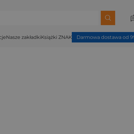
cje
Nasze zakładki
Książki ZNAK
Darmowa dostawa od 99