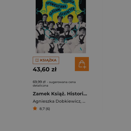
KSIĄŻKA
43,60 zł
69,99 zł
- sugerowana cena
detaliczna
Zamek Książ. Historia opowiedziana głosami służących
Agnieszka Dobkiewicz
,
Mykytyszyn Mateusz
8,7 (6)