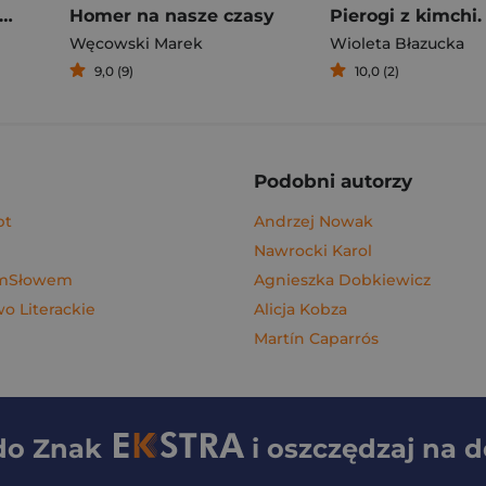
rogi z kimchi. Moje ulubione azjatyckie przepisy
Homer na nasze czasy
Węcowski Marek
Wioleta Błazucka
9,0 (9)
10,0 (2)
Podobni autorzy
pt
Andrzej Nowak
Nawrocki Karol
ymSłowem
Agnieszka Dobkiewicz
 Literackie
Alicja Kobza
Martín Caparrós
 do
Znak
i oszczędzaj na 