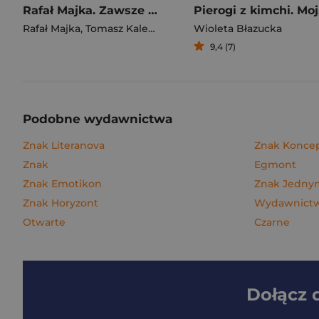
Rafał Majka. Zawsze z przodu. Rozmawia Tomasz Kalemba - książka z autografem
Pie
Rafał Majka
,
Tomasz Kalemba
Wioleta Błazucka
9,4 (7)
Podobne wydawnictwa
Znak Literanova
Znak Konce
Znak
Egmont
Znak Emotikon
Znak Jedn
Znak Horyzont
Wydawnictwo
Otwarte
Czarne
Dołącz