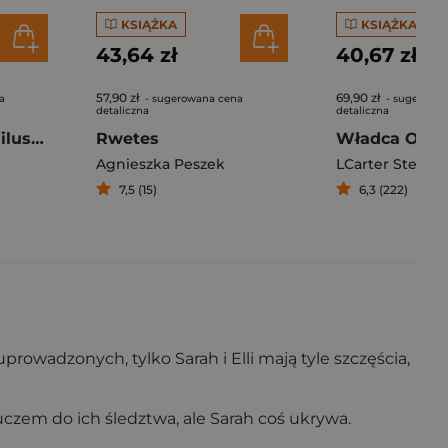
KSIĄŻKA
KSIĄŻKA
43,64 zł
40,67 zł
57,90 zł
69,90 zł
a
- sugerowana cena
- sugerowa
detaliczna
detaliczna
Kamienica dusz (ilustrowane brzegi)
Rwetes
Władca Ocea
Agnieszka Peszek
LCarter Stephe
7,5 (15)
6,3 (222)
rowadzonych, tylko Sarah i Elli mają tyle szczęścia,
kluczem do ich śledztwa, ale Sarah coś ukrywa.