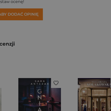
ostaw ocenę!
 ABY DODAĆ OPINIĘ
cenzji