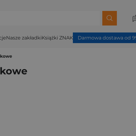
cje
Nasze zakładki
Książki ZNAK
Darmowa dostawa od 99
onkowe
nkowe