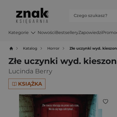
Kategorie
Nowości
Bestsellery
Zapowiedzi
Promo
Katalog
Horror
Złe uczynki wyd. kiesz
Złe uczynki wyd. kieszo
Lucinda Berry
KSIĄŻKA