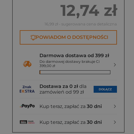
12,74 zł
16,99 zł
- sugerowana cena detaliczna
POWIADOM O DOSTĘPNOŚCI
Darmowa dostawa od 399 zł
Do darmowej dostawy brakuje Ci
399,00 zł
Dostawa za 0 zł
dla
DOŁĄCZ
zamówień od 99 zł
Kup teraz, zapłać za
30 dni
Kup teraz, zapłać za
30 dni