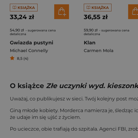
KSIĄŻKA
KSIĄŻKA
33,24 zł
36,55 zł
54,90 zł
59,90 zł
- sugerowana cena
- sugerowana cena
detaliczna
detaliczna
Gwiazda pustyni
Klan
Michael Connelly
Carmen Mola
8,5 (4)
O książce
Złe uczynki wyd. kieszon
Uważaj, co publikujesz w sieci. Twój kolejny post m
Giną młode kobiety. Morderca namierza je, śledząc i
że udaje im się ujść z życiem.
Po ucieczce, obie trafiają do szpitala. Agenci FBI, z