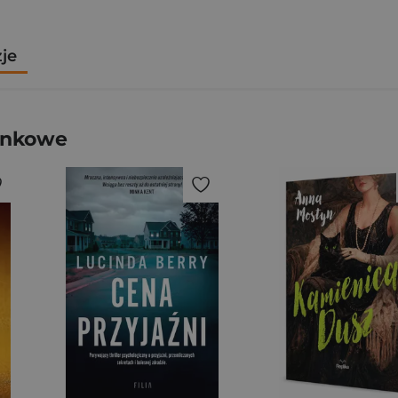
zje
zonkowe