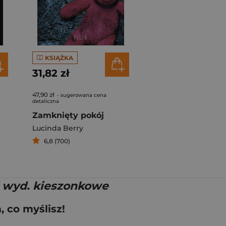
KSIĄŻKA
31,82 zł
47,90 zł
- sugerowana cena
detaliczna
Zamknięty pokój
Lucinda Berry
6,8 (700)
i wyd. kieszonkowe
 co myślisz!