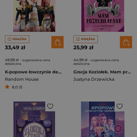
KSIĄŻKA
KSIĄŻKA
33,49 zł
25,99 zł
49,99 zł
44,99 zł
- sugerowana cena
- sugerowana cena
detaliczna
detaliczna
K-popowe łowczynie demonów. Mój golden journal. Oficjalny dziennik
Gracja Koziołek. Mam przechlapane - książka z autografem
Random House
Justyna Drzewicka
8,0 (1)