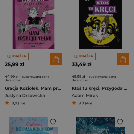
KSIĄŻKA
KSIĄŻKA
25,99 zł
33,49 zł
44,99 zł
49,99 zł
- sugerowana cena
- sugerowana cena
detaliczna
detaliczna
Gracja Koziołek. Mam przechlapane
Ktoś tu kręci. Przygoda naukowo-detektywistyczna
Justyna Drzewicka
Adam Mirek
8,9 (116)
9,0 (46)