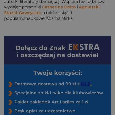
autorki literatury dziecięcej. Wspiera też rodziców,
wydając poradniki
Catherine Dolto
i
Agnieszki
Stążki-Gawrysiak
, a także książki
popularnonaukowe Adama Mirka.
Dołącz do
Znak
i oszczędzaj na dostawie!
Twoje korzyści:
Darmowa dostawa od 99 zł z
Specjalne zniżki tylko dla klubowiczów
Pakiet zakładek Art Ladies za 1 zł
Brak opłat za uczestnictwo