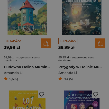
KSIĄŻKA
KSIĄŻKA
39,99 zł
39,99 zł
59,99 zł
59,99 zł
- sugerowana cena
- sugerowana cena
detaliczna
detaliczna
Cudowna Dolina Muminków [nowe wydanie]
Przygody w Dolinie Muminków [nowe wydanie]
Amanda Li
Amanda Li
9,6 (5)
9,4 (5)