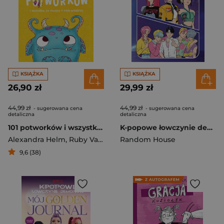
KSIĄŻKA
KSIĄŻKA
26,90 zł
29,99 zł
44,99 zł
44,99 zł
- sugerowana cena
- sugerowana cena
detaliczna
detaliczna
101 potworków i wszystko, co musisz o nich wiedzieć
K-popowe łowczynie demonów. Oficjalna książka z zadaniami
Alexandra Helm
,
Ruby Van der Bogen
Random House
9,6 (38)