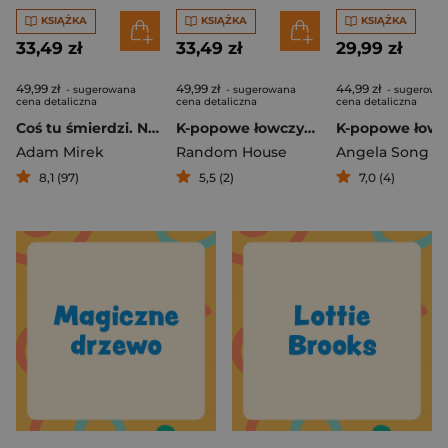
KSIĄŻKA
KSIĄŻKA
KSIĄŻKA
33,49 zł
33,49 zł
29,99 zł
49,99 zł
49,99 zł
44,99 zł
- sugerowana
- sugerowana
- sugerowa
cena detaliczna
cena detaliczna
cena detaliczna
Coś tu śmierdzi. Nauka, która wrze, bulgocze i wybucha
K-popowe łowczynie demonów. Oficjalna książka z plakatami
Adam Mirek
Random House
Angela Song
8,1 (97)
5,5 (2)
7,0 (4)