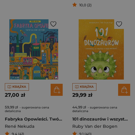
10,0 (2)
KSIĄŻKA
KSIĄŻKA
27,00 zł
29,99 zł
59,99 zł
44,99 zł
- sugerowana cena
- sugerowana cena
detaliczna
detaliczna
Fabryka Opowieści. Twórz własne historie
101 dinozaurów i wszystko, co musisz o nich wiedzieć
René Nekuda
Ruby Van der Bogen
9,4 (41)
9,1 (40)