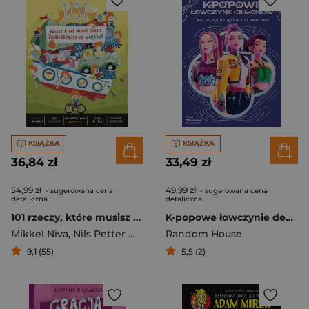
KSIĄŻKA
KSIĄŻKA
36,84 zł
33,49 zł
54,99 zł
49,99 zł
- sugerowana cena
- sugerowana cena
detaliczna
detaliczna
101 rzeczy, które musisz zrobić, zanim skończą się wakacje
K-popowe łowczynie demonów. Oficjalna książka z plakatami
Mikkel Niva
,
Nils Petter Mørland
Random House
,
Fredrik Edén
9,1 (55)
5,5 (2)