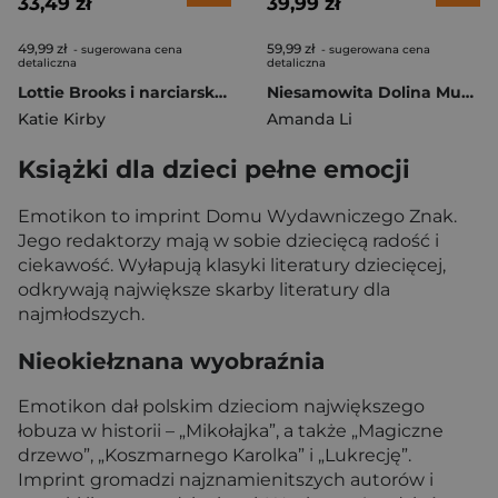
33,49 zł
39,99 zł
49,99 zł
59,99 zł
- sugerowana cena
- sugerowana cena
detaliczna
detaliczna
Lottie Brooks i narciarska turbo kompromitacja
Niesamowita Dolina Muminków
Katie Kirby
Amanda Li
Książki dla dzieci pełne emocji
Emotikon to imprint Domu Wydawniczego Znak.
Jego redaktorzy mają w sobie dziecięcą radość i
ciekawość. Wyłapują klasyki literatury dziecięcej,
odkrywają największe skarby literatury dla
najmłodszych.
Nieokiełznana wyobraźnia
Emotikon dał polskim dzieciom największego
łobuza w historii – „Mikołajka”, a także „Magiczne
drzewo”, „Koszmarnego Karolka” i „Lukrecję”.
Imprint gromadzi najznamienitszych autorów i