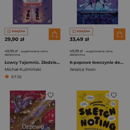
KSIĄŻKA
KSIĄŻKA
29,90 zł
33,49 zł
49,99 zł
49,99 zł
- sugerowana cena
- sugerowana cena
detaliczna
detaliczna
Łowcy Tajemnic. Złodziej czasu
K-popowe łowczynie demonów. Oficjalna powieść filmowa dla dzieci
Michał Kuźmiński
Jessica Yoon
9,7 (3)