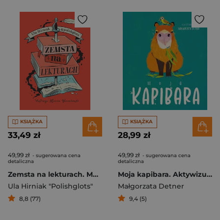
KSIĄŻKA
KSIĄŻKA
33,49 zł
28,99 zł
49,99 zł
49,99 zł
- sugerowana cena
- sugerowana cena
detaliczna
detaliczna
Zemsta na lekturach. Megapowtórka przed egzaminem ósmoklasisty
Moja kapibara. Aktywizująca książka dla dzieci
Ula Hirniak "Polishglots"
Małgorzata Detner
8,8 (77)
9,4 (5)