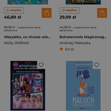
KSIĄŻKA
KSIĄŻKA
46,89 zł
29,99 zł
69,99 zł
44,99 zł
- sugerowana cena
- sugerowana cena
detaliczna
detaliczna
Wszystko, co chcesz wiedzieć. Dookoła świata. Genialne pytania i proste odpowiedzi na każdy dzień roku
Bohaterowie Magicznego Drzewa. Porwanie [2026]
Molly Oldfield
Andrzej Maleszka
9,0 (2)