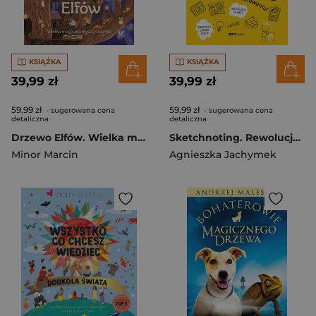
KSIĄŻKA
KSIĄŻKA
39,99 zł
39,99 zł
59,99 zł
59,99 zł
- sugerowana cena
- sugerowana cena
detaliczna
detaliczna
Drzewo Elfów. Wielka magiczna wyszukiwanka
Sketchnoting. Rewolucja w notowaniu
Minor Marcin
Agnieszka Jachymek