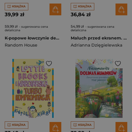
KSIĄŻKA
KSIĄŻKA
39,99 zł
36,84 zł
59,99 zł
54,99 zł
- sugerowana cena
- sugerowana cena
detaliczna
detaliczna
K-popowe łowczynie demonów. Oficjalny komiks filmowy
Maluch przed ekranem. Jak chronić dzieci przed negatywnym wpływem technologii
Random House
Adrianna Dzięgielewska
KSIĄŻKA
KSIĄŻKA