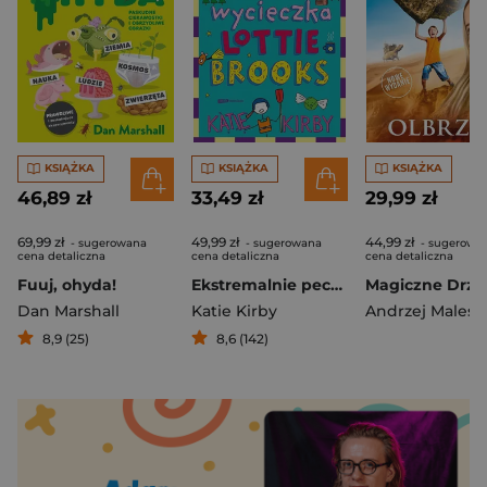
KSIĄŻKA
KSIĄŻKA
KSIĄŻKA
46,89 zł
33,49 zł
29,99 zł
69,99 zł
49,99 zł
44,99 zł
- sugerowana
- sugerowana
- sugerowa
cena detaliczna
cena detaliczna
cena detaliczna
Fuuj, ohyda!
Ekstremalnie pechowa wycieczka Lottie Brooks
Dan Marshall
Katie Kirby
Andrzej Malesz
8,9 (25)
8,6 (142)