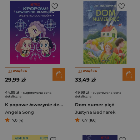
KSIĄŻKA
KSIĄŻKA
29,99 zł
33,49 zł
44,99 zł
49,99 zł
- sugerowana cena
- sugerowana cena
detaliczna
detaliczna
K-popowe łowczynie demonów. Wszystko dla fanów! Oficjalna książka
Dom numer pięć
Angela Song
Justyna Bednarek
7,0 (4)
6,7 (166)