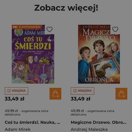
Zobacz więcej!
KSIĄŻKA
KSIĄŻKA
33,49 zł
33,49 zł
49,99 zł
49,99 zł
- sugerowana cena
- sugerowana cena
detaliczna
detaliczna
Coś tu śmierdzi. Nauka, która wrze, bulgocze i wybucha - książka z autografem
Magiczne Drzewo. Obrońca
Adam Mirek
Andrzej Maleszka