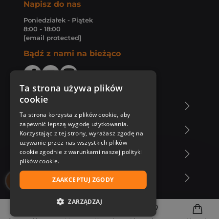
Napisz do nas
Poniedziałek - Piątek
8:00 - 18:00
[email protected]
Bądź z nami na bieżąco
Ta strona używa plików
cookie
O Księgarni Znak
Ta strona korzysta z plików cookie, aby
zapewnić lepszą wygodę użytkowania.
Zakupy u nas
Korzystając z tej strony, wyrażasz zgodę na
używanie przez nas wszystkich plików
cookie zgodnie z warunkami naszej polityki
Nasza oferta
plików cookie.
Nasi autorzy
ZAAKCEPTUJ ZGODY
ZARZĄDZAJ